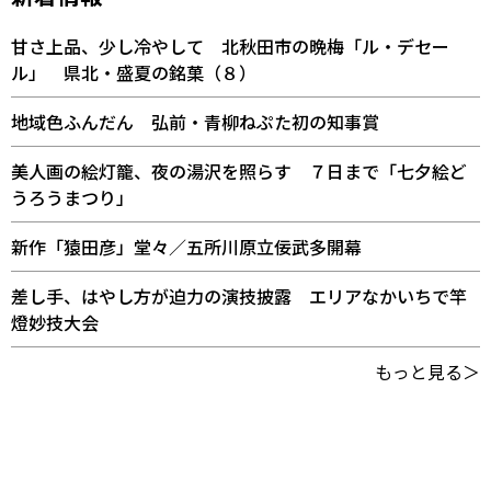
甘さ上品、少し冷やして 北秋田市の晩梅「ル・デセー
ル」 県北・盛夏の銘菓（８）
地域色ふんだん 弘前・青柳ねぷた初の知事賞
美人画の絵灯籠、夜の湯沢を照らす ７日まで「七夕絵ど
うろうまつり」
新作「猿田彦」堂々／五所川原立佞武多開幕
差し手、はやし方が迫力の演技披露 エリアなかいちで竿
燈妙技大会
もっと見る＞