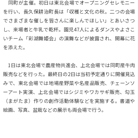
同町が主催。初日は東北会場でオープニングセレモニー
を行い、長久保耕治町長は「収穫と文化の秋。二つの会場
でさまざまな催しを皆さんに楽しんでほしい」とあいさつ
し、来場者と牛乳で乾杯。園児47人によるダンスやよさこ
いチーム「彩湖舞姫会」の演舞などが披露され、開幕に花
を添えた。
1日は東北会場で農産物共進会、上北会場では同町産牛肉
販売などを行った。最終日の2日は当初予定通りに開催見込
みで、東北会場では地場産野菜や名産品販売、チェーンソ
ーアート実演、上北会場ではシジミやワカサギ販売、勾玉
（まがたま）作りの創作活動体験などを実施する。書道や
絵画、写真、盆栽などの展示も両会場で行う。