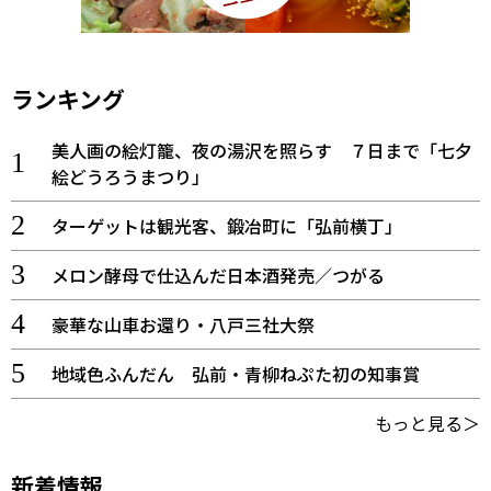
ランキング
美人画の絵灯籠、夜の湯沢を照らす ７日まで「七夕
絵どうろうまつり」
ターゲットは観光客、鍛冶町に「弘前横丁」
メロン酵母で仕込んだ日本酒発売／つがる
豪華な山車お還り・八戸三社大祭
地域色ふんだん 弘前・青柳ねぷた初の知事賞
もっと見る＞
新着情報