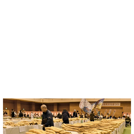
味わう一覧
麺類
ご当地グルメ
酒
スイーツ
癒す一覧
温泉
自然
宿泊
青森県
岩手県
秋田県