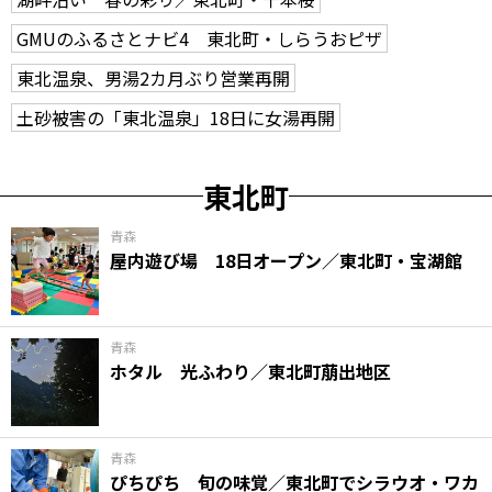
GMUのふるさとナビ4 東北町・しらうおピザ
東北温泉、男湯2カ月ぶり営業再開
土砂被害の「東北温泉」18日に女湯再開
東北町
青森
屋内遊び場 18日オープン／東北町・宝湖館
青森
ホタル 光ふわり／東北町萠出地区
青森
ぴちぴち 旬の味覚／東北町でシラウオ・ワカ