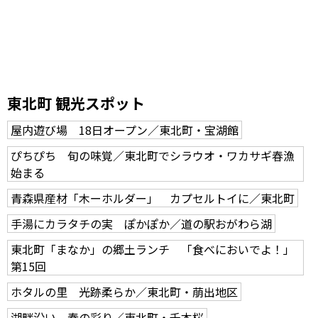
東北町 観光スポット
屋内遊び場 18日オープン／東北町・宝湖館
ぴちぴち 旬の味覚／東北町でシラウオ・ワカサギ春漁
始まる
青森県産材「木ーホルダー」 カプセルトイに／東北町
手湯にカラタチの実 ぽかぽか／道の駅おがわら湖
東北町「まなか」の郷土ランチ 「食べにおいでよ！」
第15回
ホタルの里 光跡柔らか／東北町・萠出地区
湖畔沿い 春の彩り／東北町・千本桜