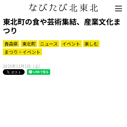
東北町の食や芸術集結、産業文化ま
つり
青森県
東北町
ニュース
イベント
楽しむ
まつり・イベント
2025年11月1日（土）
知る一覧
世界遺産
文化・歴史
パワースポット
ミステリー
観る一覧
桜
花
紅葉
楽しむ一覧
まつり・イベント
聖地
おみやげ・特産
道の駅・産直
鉄道
アウトドア・レジャー