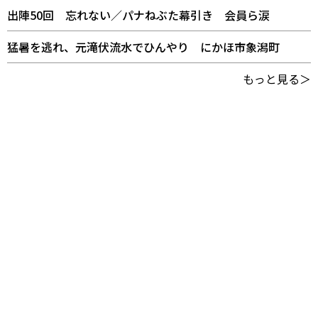
出陣50回 忘れない／パナねぶた幕引き 会員ら涙
猛暑を逃れ、元滝伏流水でひんやり にかほ市象潟町
もっと見る＞