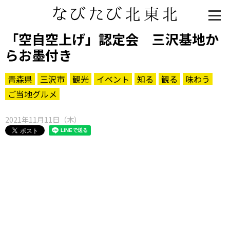
「空自空上げ」認定会 三沢基地か
らお墨付き
青森県
三沢市
観光
イベント
知る
観る
味わう
ご当地グルメ
2021年11月11日（木）
知る一覧
世界遺産
文化・歴史
パワースポット
ミステリー
観る一覧
桜
花
紅葉
楽しむ一覧
まつり・イベント
聖地
おみやげ・特産
道の駅・産直
鉄道
アウトドア・レジャー