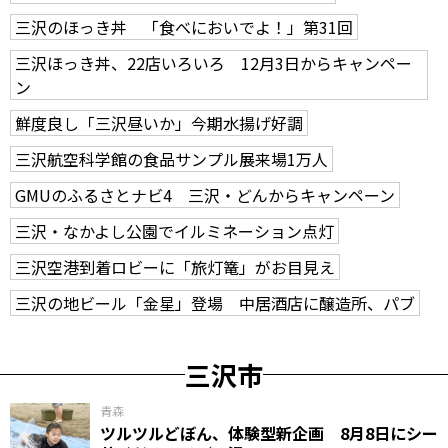
三沢のほっき丼 「食べにおいでよ！」第31回
三沢ほっき丼、22店いろいろ 12月3日からキャンペー
ン
鮮度良し「三沢昼いか」今期水揚げ好調
三沢航空科学館の食品サンプル展来場1万人
GMUのふるさとナビ4 三沢・どんからキャンペーン
三沢・なかよし公園でイルミネーション点灯
三沢空港到着ロビーに「旅灯篭」がお目見え
三沢の地ビール「金星」登場 中居酒店に醸造所、パブ
三沢市
青森
ツルツルどぼん、体験型新企画 8月8日にシー