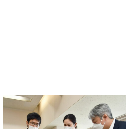
味わう一覧
麺類
ご当地グルメ
酒
スイーツ
癒す一覧
温泉
自然
宿泊
青森県
岩手県
秋田県