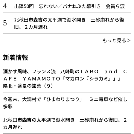
出陣50回 忘れない／パナねぶた幕引き 会員ら涙
北秋田市森吉の太平湖で湖水開き 土砂崩れから復
旧、２カ月遅れ
もっと見る＞
新着情報
酒かす風味、フランス流 八峰町のＬＡＢＯ ａｎｄ Ｃ
ＡＦＥ ＹＡＭＡＭＯＴＯ「マカロン『シラカミ』」」
県北・盛夏の銘菓（９）
今週末、大潟村で「ひまわりまつり」 ミニ電車など催し
多彩
北秋田市森吉の太平湖で湖水開き 土砂崩れから復旧、２
カ月遅れ