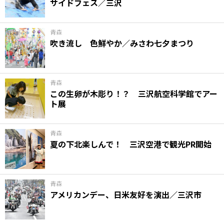
サイドフェス／三沢
青森
吹き流し 色鮮やか／みさわ七夕まつり
青森
この生卵が木彫り！？ 三沢航空科学館でアー
ト展
青森
夏の下北楽しんで！ 三沢空港で観光PR開始
青森
アメリカンデー、日米友好を演出／三沢市