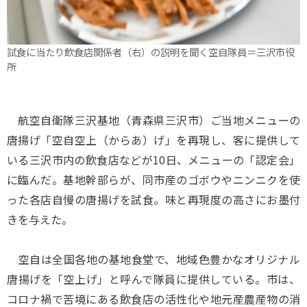
試食に当たり飲食店関係者（右）の説明を聞く空自隊員＝三沢市役
所
航空自衛隊三沢基地（青森県三沢市）ご当地メニューの
唐揚げ「空自空上（からあ）げ」を再現し、客に提供して
いる三沢市内の飲食店などが10日、メニューの「認定会」
に臨んだ。基地幹部らが、同市産のゴボウやニンニクを使
った各店自慢の唐揚げを試食。味と再現度の高さにお墨付
きを与えた。
空自は全国各地の基地食堂で、地域色豊かなオリジナル
唐揚げを「空上げ」と呼んで隊員に提供している。市は、
コロナ禍で苦境にある飲食店の活性化や地元産農産物の消