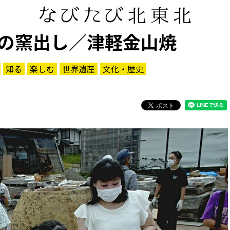
の窯出し／津軽金山焼
知る
楽しむ
世界遺産
文化・歴史