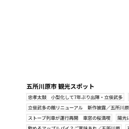
五所川原市 観光スポット
忠孝太鼓 小型化して7年ぶり出陣・立佞武多
立佞武多の館リニューアル 新作披露／五所川原
ストーブ列車が運行再開 車窓の桜満喫
陽光
飲めるアップルパイ？ご賞味あれ／五所川原