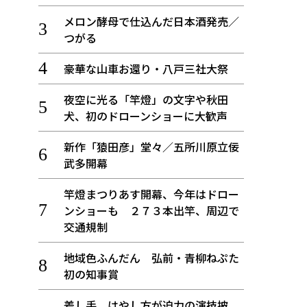
メロン酵母で仕込んだ日本酒発売／
つがる
豪華な山車お還り・八戸三社大祭
夜空に光る「竿燈」の文字や秋田
犬、初のドローンショーに大歓声
新作「猿田彦」堂々／五所川原立佞
武多開幕
竿燈まつりあす開幕、今年はドロー
ンショーも ２７３本出竿、周辺で
交通規制
地域色ふんだん 弘前・青柳ねぷた
初の知事賞
差し手、はやし方が迫力の演技披