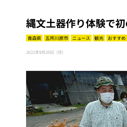
縄文土器作り体験で初
青森県
五所川原市
ニュース
観光
おすすめ
2021年9月20日（月）
知る一覧
世界遺産
文化・歴史
パワースポット
ミステリー