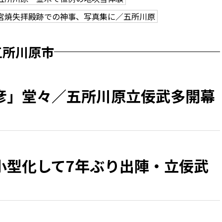
宮焼失拝殿跡での神事、写真集に／五所川原
五所川原市
彦」堂々／五所川原立佞武多開幕
小型化して7年ぶり出陣・立佞武