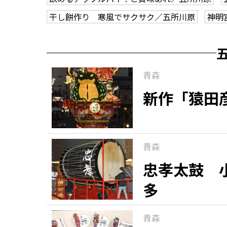
干し餅作り 寒風でサクサク／五所川原
神明
青森
新作「猿田
青森
忠孝太鼓 
多
青森