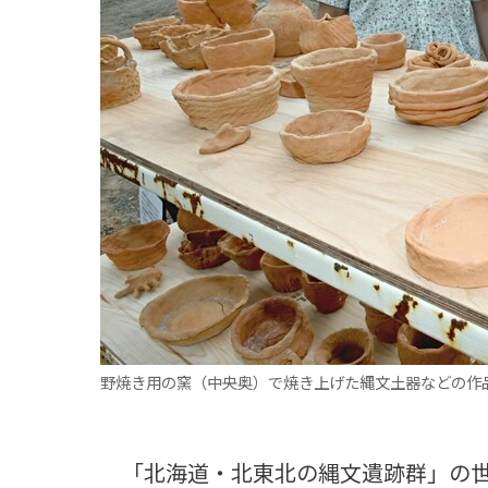
観る一覧
桜
花
紅葉
楽しむ一覧
まつり・イベント
聖地
おみやげ・特産
道の駅・産直
鉄道
アウトドア・レジャー
味わう一覧
麺類
ご当地グルメ
酒
スイーツ
癒す一覧
温泉
自然
宿泊
青森県
岩手県
秋田県
野焼き用の窯（中央奥）で焼き上げた縄文土器などの作
「北海道・北東北の縄文遺跡群」の世