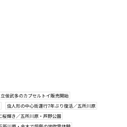
立佞武多のカプセルトイ販売開始
虫人形の中心街運行7年ぶり復活／五所川原
に桜輝き／五所川原・芦野公園
五所川原・金木で恒例の地吹雪体験