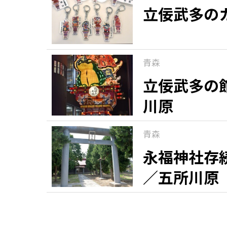
立佞武多の
青森
立佞武多の
川原
青森
永福神社存
／五所川原