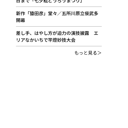
日まで「七夕絵どうろうまつり」
新作「猿田彦」堂々／五所川原立佞武多
開幕
差し手、はやし方が迫力の演技披露 エ
リアなかいちで竿燈妙技大会
もっと見る＞