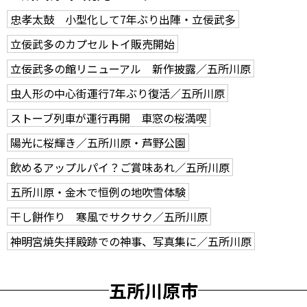
忠孝太鼓 小型化して7年ぶり出陣・立佞武多
立佞武多のカプセルトイ販売開始
立佞武多の館リニューアル 新作披露／五所川原
虫人形の中心街運行7年ぶり復活／五所川原
ストーブ列車が運行再開 車窓の桜満喫
陽光に桜輝き／五所川原・芦野公園
飲めるアップルパイ？ご賞味あれ／五所川原
五所川原・金木で恒例の地吹雪体験
干し餅作り 寒風でサクサク／五所川原
神明宮焼失拝殿跡での神事、写真集に／五所川原
五所川原市