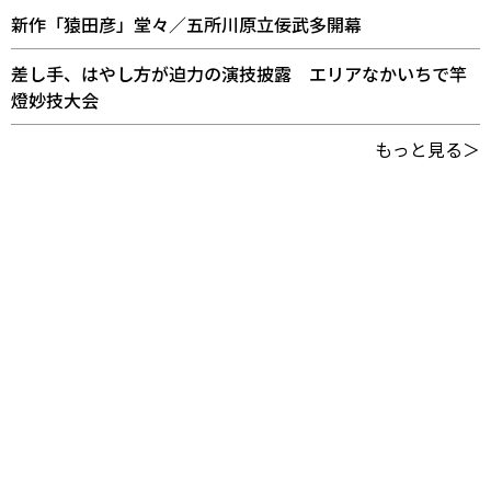
新作「猿田彦」堂々／五所川原立佞武多開幕
差し手、はやし方が迫力の演技披露 エリアなかいちで竿
燈妙技大会
もっと見る＞