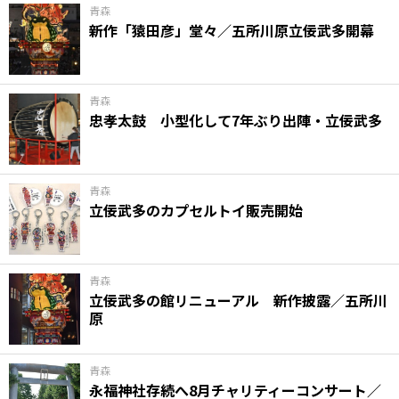
青森
新作「猿田彦」堂々／五所川原立佞武多開幕
青森
忠孝太鼓 小型化して7年ぶり出陣・立佞武多
青森
立佞武多のカプセルトイ販売開始
青森
立佞武多の館リニューアル 新作披露／五所川
原
青森
永福神社存続へ8月チャリティーコンサート／