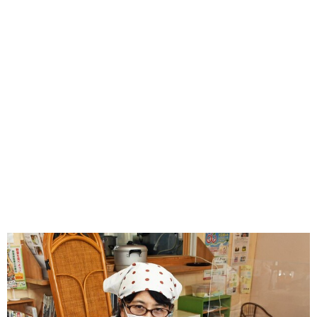
味わう一覧
麺類
ご当地グルメ
酒
スイーツ
癒す一覧
温泉
自然
宿泊
青森県
岩手県
秋田県