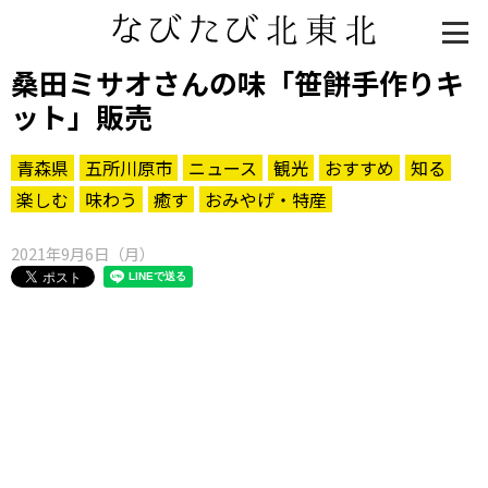
桑田ミサオさんの味「笹餅手作りキ
ット」販売
青森県
五所川原市
ニュース
観光
おすすめ
知る
楽しむ
味わう
癒す
おみやげ・特産
2021年9月6日（月）
知る一覧
世界遺産
文化・歴史
パワースポット
ミステリー
観る一覧
桜
花
紅葉
楽しむ一覧
まつり・イベント
聖地
おみやげ・特産
道の駅・産直
鉄道
アウトドア・レジャー