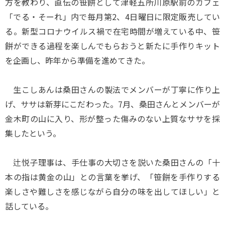
方を教わり、直伝の笹餅として津軽五所川原駅前のカフェ
「でる・そーれ」内で毎月第2、4日曜日に限定販売してい
る。新型コロナウイルス禍で在宅時間が増えている中、笹
餅ができる過程を楽しんでもらおうと新たに手作りキット
を企画し、昨年から準備を進めてきた。
生こしあんは桑田さんの製法でメンバーが丁寧に作り上
げ、ササは新芽にこだわった。7月、桑田さんとメンバーが
金木町の山に入り、形が整った傷みのない上質なササを採
集したという。
辻悦子理事は、手仕事の大切さを説いた桑田さんの「十
本の指は黄金の山」との言葉を挙げ、「笹餅を手作りする
楽しさや難しさを感じながら自分の味を出してほしい」と
話している。