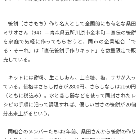
笹餅（ささもち）作り名人として全国的にも有名な桑田
ミサオさん（94）＝青森県五所川原市金木町＝直伝の笹餅
を家庭で気軽に作ってもらおうと、同市の企業組合「で
る・そーれ」は「直伝笹餅手作りキット」を数量限定で販
売している。
キットには餅粉、生こしあん、上白糖、塩、ササが入っ
ている。価格はさらし付きが2800円、さらしなしは2160円
（ともに税込み）。水と蒸し器などを使って同封されたレ
シピの手順に沿って調理すれば、優しい甘さの笹餅が20個
分出来上がるという。
同組合のメンバーたちは3年前、桑田さんから笹餅の作り