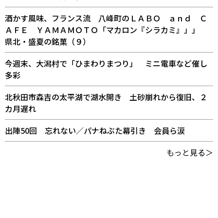
酒かす風味、フランス流 八峰町のＬＡＢＯ ａｎｄ Ｃ
ＡＦＥ ＹＡＭＡＭＯＴＯ「マカロン『シラカミ』」」
県北・盛夏の銘菓（９）
今週末、大潟村で「ひまわりまつり」 ミニ電車など催し
多彩
北秋田市森吉の太平湖で湖水開き 土砂崩れから復旧、２
カ月遅れ
出陣50回 忘れない／パナねぶた幕引き 会員ら涙
もっと見る＞