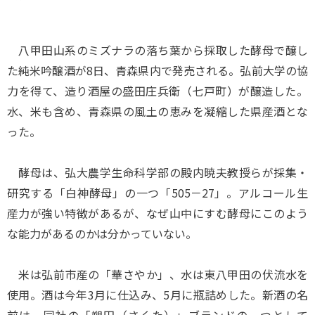
八甲田山系のミズナラの落ち葉から採取した酵母で醸し
た純米吟醸酒が8日、青森県内で発売される。弘前大学の協
力を得て、造り酒屋の盛田庄兵衛（七戸町）が醸造した。
水、米も含め、青森県の風土の恵みを凝縮した県産酒とな
った。
酵母は、弘大農学生命科学部の殿内暁夫教授らが採集・
研究する「白神酵母」の一つ「505－27」。アルコール生
産力が強い特徴があるが、なぜ山中にすむ酵母にこのよう
な能力があるのかは分かっていない。
米は弘前市産の「華さやか」、水は東八甲田の伏流水を
使用。酒は今年3月に仕込み、5月に瓶詰めした。新酒の名