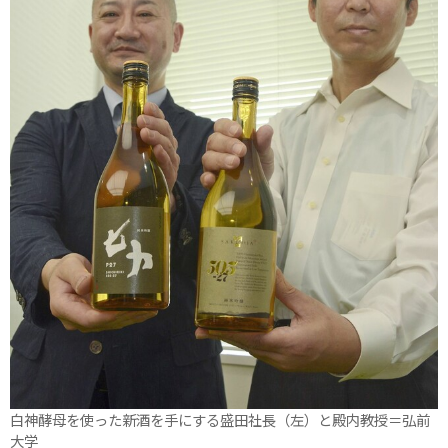
白神酵母を使った新酒を手にする盛田社長（左）と殿内教授＝弘前
大学