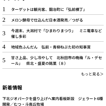
ターゲットは観光客、鍛冶町に「弘前横丁」
メロン酵母で仕込んだ日本酒発売／つがる
今週末、大潟村で「ひまわりまつり」 ミニ電車など
催し多彩
地域色ふんだん 弘前・青柳ねぷた初の知事賞
甘さ上品、少し冷やして 北秋田市の晩梅「ル・デセ
ール」 県北・盛夏の銘菓（８）
もっと見る＞
新着情報
下北ジオパークを盛り上げへ案内看板新設 ジェラート6種
開発／むつ・斗南丘牧場