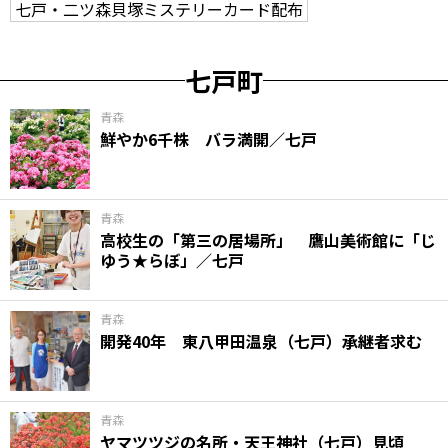
七戸・二ツ森貝塚ミステリーカード配布
七戸町
青森
鮮やか6千株 バラ満開／七戸
青森
高校生の「第三の居場所」 鷹山美術館に「じ
ゆう★らぼ」／七戸
青森
開発40年 東八甲田温泉（七戸）承継者求む
青森
ヤマツツジの名所・天王神社（七戸）見頃