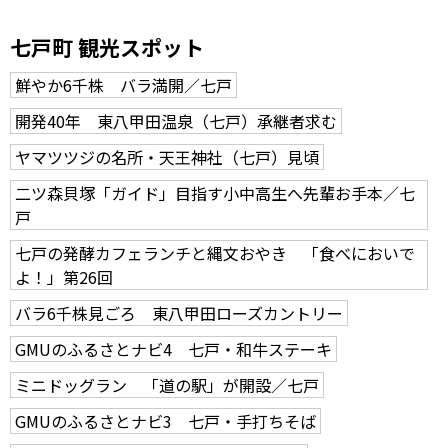
七戸町 観光スポット
鮮やか6千株 バラ満開／七戸
開発40年 東八甲田温泉（七戸）承継者求む
ヤマツツジの名所・天王神社（七戸）見頃
二ツ森貝塚「ガイド」目指す小中高生へ先輩お手本／七
戸
七戸の発酵カフェランチと縄文おやき 「食べにおいで
よ！」第26回
バラ6千株見ごろ 東八甲田ローズカントリー
GMUのふるさとナビ4 七戸・和牛ステーキ
ミニドッグラン 「道の駅」が開設／七戸
GMUのふるさとナビ3 七戸・手打ちそば