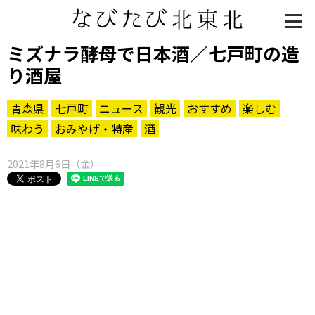
ミズナラ酵母で日本酒／七戸町の造
り酒屋
青森県
七戸町
ニュース
観光
おすすめ
楽しむ
味わう
おみやげ・特産
酒
2021年8月6日（金）
知る一覧
世界遺産
文化・歴史
パワースポット
ミステリー
観る一覧
桜
花
紅葉
楽しむ一覧
まつり・イベント
聖地
おみやげ・特産
道の駅・産直
鉄道
アウトドア・レジャー