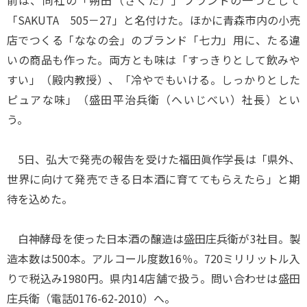
前は、同社の「朔田（さくた）」ブランドの一つとして
「SAKUTA 505－27」と名付けた。ほかに青森市内の小売
店でつくる「ななの会」のブランド「七力」用に、たる違
いの商品も作った。両方とも味は「すっきりとして飲みや
すい」（殿内教授）、「冷やでもいける。しっかりとした
ピュアな味」（盛田平治兵衛（へいじべい）社長）とい
う。
5日、弘大で発売の報告を受けた福田眞作学長は「県外、
世界に向けて発売できる日本酒に育ててもらえたら」と期
待を込めた。
白神酵母を使った日本酒の醸造は盛田庄兵衛が3社目。製
造本数は500本。アルコール度数16％。720ミリリットル入
りで税込み1980円。県内14店舗で扱う。問い合わせは盛田
庄兵衛（電話0176-62-2010）へ。