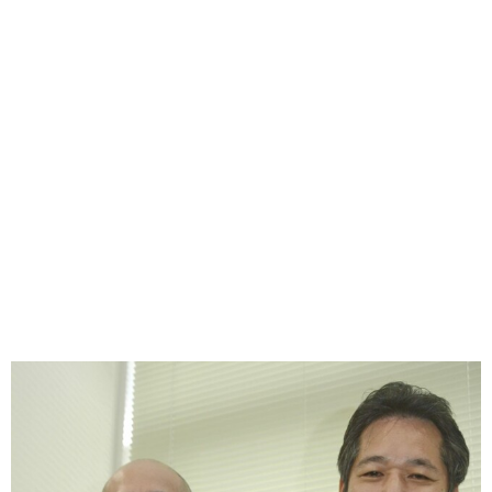
味わう一覧
麺類
ご当地グルメ
酒
スイーツ
癒す一覧
温泉
自然
宿泊
青森県
岩手県
秋田県