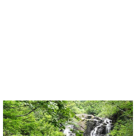
味わう一覧
麺類
ご当地グルメ
酒
スイーツ
癒す一覧
温泉
自然
宿泊
青森県
岩手県
秋田県