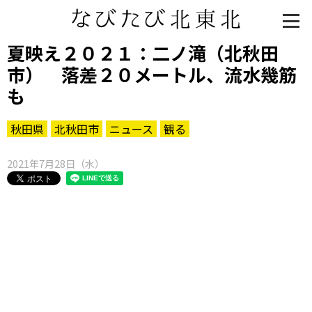
夏映え２０２１：二ノ滝（北秋田
市） 落差２０メートル、流水幾筋
も
秋田県
北秋田市
ニュース
観る
2021年7月28日（水）
知る一覧
世界遺産
文化・歴史
パワースポット
ミステリー
観る一覧
桜
花
紅葉
楽しむ一覧
まつり・イベント
聖地
おみやげ・特産
道の駅・産直
鉄道
アウトドア・レジャー