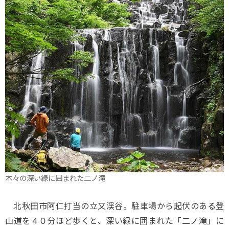
木々の深い緑に囲まれた二ノ滝
北秋田市阿仁打当の立又渓谷。駐車場から起伏のある登
山道を４０分ほど歩くと、深い緑に囲まれた「二ノ滝」に