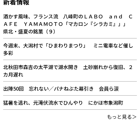
新着情報
酒かす風味、フランス流 八峰町のＬＡＢＯ ａｎｄ Ｃ
ＡＦＥ ＹＡＭＡＭＯＴＯ「マカロン『シラカミ』」」
県北・盛夏の銘菓（９）
今週末、大潟村で「ひまわりまつり」 ミニ電車など催し
多彩
北秋田市森吉の太平湖で湖水開き 土砂崩れから復旧、２
カ月遅れ
出陣50回 忘れない／パナねぶた幕引き 会員ら涙
猛暑を逃れ、元滝伏流水でひんやり にかほ市象潟町
もっと見る＞