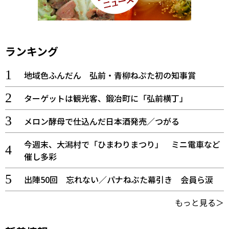
ランキング
地域色ふんだん 弘前・青柳ねぷた初の知事賞
ターゲットは観光客、鍛冶町に「弘前横丁」
メロン酵母で仕込んだ日本酒発売／つがる
今週末、大潟村で「ひまわりまつり」 ミニ電車など
催し多彩
出陣50回 忘れない／パナねぶた幕引き 会員ら涙
もっと見る＞