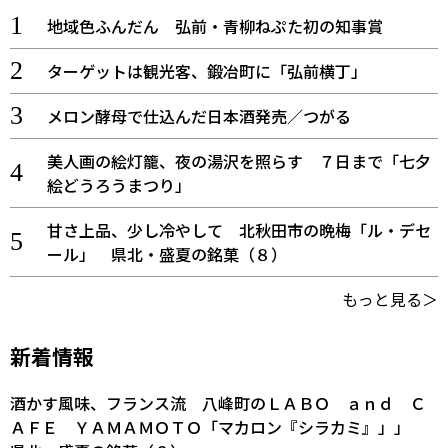
地域色ふんだん 弘前・青柳ねぷた初の知事賞
ターゲットは観光客、鍛冶町に「弘前横丁」
メロン酵母で仕込んだ日本酒発売／つがる
美人画の絵灯籠、夜の湯沢を照らす ７日まで「七夕
絵どうろうまつり」
甘さ上品、少し冷やして 北秋田市の晩梅「ル・デセ
ール」 県北・盛夏の銘菓（８）
もっと見る＞
新着情報
酒かす風味、フランス流 八峰町のＬＡＢＯ ａｎｄ Ｃ
ＡＦＥ ＹＡＭＡＭＯＴＯ「マカロン『シラカミ』」」