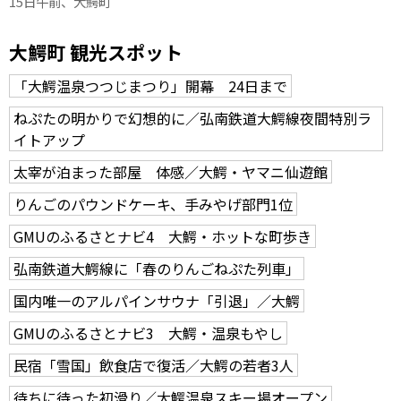
15日午前、大鰐町
大鰐町 観光スポット
「大鰐温泉つつじまつり」開幕 24日まで
ねぷたの明かりで幻想的に／弘南鉄道大鰐線夜間特別ラ
イトアップ
太宰が泊まった部屋 体感／大鰐・ヤマニ仙遊館
りんごのパウンドケーキ、手みやげ部門1位
GMUのふるさとナビ4 大鰐・ホットな町歩き
弘南鉄道大鰐線に「春のりんごねぷた列車」
国内唯一のアルパインサウナ「引退」／大鰐
GMUのふるさとナビ3 大鰐・温泉もやし
民宿「雪国」飲食店で復活／大鰐の若者3人
待ちに待った初滑り／大鰐温泉スキー場オープン