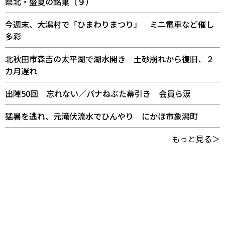
県北・盛夏の銘菓（９）
今週末、大潟村で「ひまわりまつり」 ミニ電車など催し
多彩
北秋田市森吉の太平湖で湖水開き 土砂崩れから復旧、２
カ月遅れ
出陣50回 忘れない／パナねぶた幕引き 会員ら涙
猛暑を逃れ、元滝伏流水でひんやり にかほ市象潟町
もっと見る＞