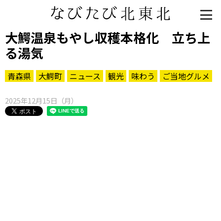
大鰐温泉もやし収穫本格化 立ち上
る湯気
青森県
大鰐町
ニュース
観光
味わう
ご当地グルメ
2025年12月15日（月）
知る一覧
世界遺産
文化・歴史
パワースポット
ミステリー
観る一覧
桜
花
紅葉
楽しむ一覧
まつり・イベント
聖地
おみやげ・特産
道の駅・産直
鉄道
アウトドア・レジャー