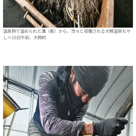
温泉熱で温められた溝（奥）から、次々と収穫される大鰐温泉もや
し＝15日午前、大鰐町