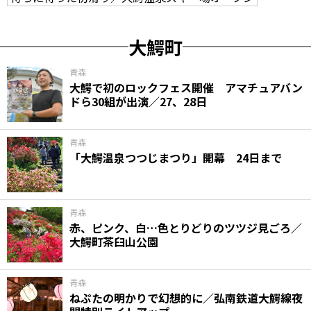
大鰐町
青森
大鰐で初のロックフェス開催 アマチュアバン
ドら30組が出演／27、28日
青森
「大鰐温泉つつじまつり」開幕 24日まで
青森
赤、ピンク、白…色とりどりのツツジ見ごろ／
大鰐町茶臼山公園
青森
ねぷたの明かりで幻想的に／弘南鉄道大鰐線夜