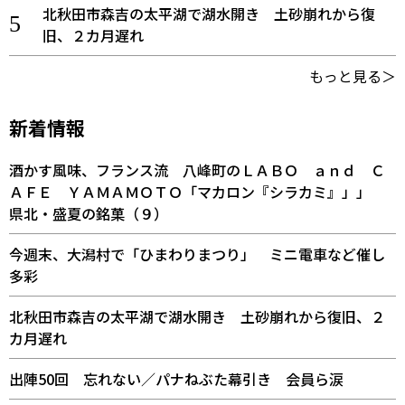
北秋田市森吉の太平湖で湖水開き 土砂崩れから復
旧、２カ月遅れ
もっと見る＞
新着情報
酒かす風味、フランス流 八峰町のＬＡＢＯ ａｎｄ Ｃ
ＡＦＥ ＹＡＭＡＭＯＴＯ「マカロン『シラカミ』」」
県北・盛夏の銘菓（９）
今週末、大潟村で「ひまわりまつり」 ミニ電車など催し
多彩
北秋田市森吉の太平湖で湖水開き 土砂崩れから復旧、２
カ月遅れ
出陣50回 忘れない／パナねぶた幕引き 会員ら涙