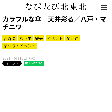
カラフルな傘 天井彩る／八戸・マ
チニワ
青森県
八戸市
観光
イベント
楽しむ
まつり・イベント
2021年6月16日（水）
知る一覧
世界遺産
文化・歴史
パワースポット
ミステリー
観る一覧
桜
花
紅葉
楽しむ一覧
まつり・イベント
聖地
おみやげ・特産
道の駅・産直
鉄道
アウトドア・レジャー