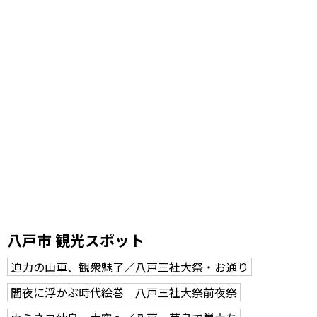
八戸市 観光スポット
迫力の山車、観衆魅了／八戸三社大祭・お通り
闇夜に浮かぶ時代絵巻 八戸三社大祭前夜祭