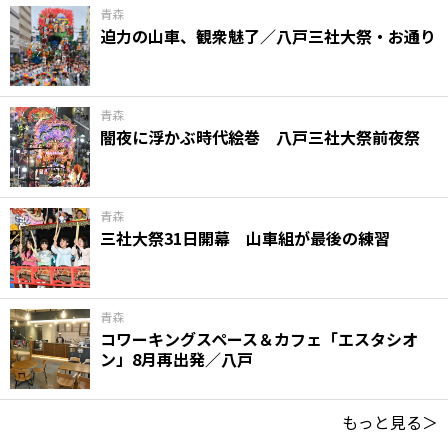
青森
迫力の山車、観衆魅了／八戸三社大祭・お通り
青森
闇夜に浮かぶ時代絵巻 八戸三社大祭前夜祭
青森
三社大祭31日開幕 山車組が最後の練習
青森
コワーキングスペース＆カフェ「エスタシオ
ン」8月再出発／八戸
もっと見る＞