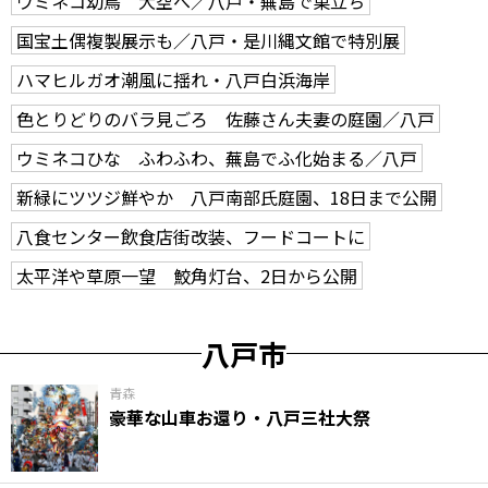
ウミネコ幼鳥 大空へ／八戸・蕪島で巣立ち
国宝土偶複製展示も／八戸・是川縄文館で特別展
ハマヒルガオ潮風に揺れ・八戸白浜海岸
色とりどりのバラ見ごろ 佐藤さん夫妻の庭園／八戸
ウミネコひな ふわふわ、蕪島でふ化始まる／八戸
新緑にツツジ鮮やか 八戸南部氏庭園、18日まで公開
八食センター飲食店街改装、フードコートに
太平洋や草原一望 鮫角灯台、2日から公開
八戸市
青森
豪華な山車お還り・八戸三社大祭