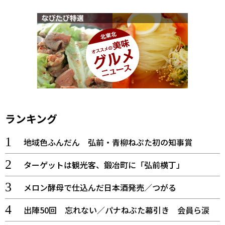
ランキング
地域色ふんだん 弘前・青柳ねぷた初の知事賞
ターゲットは観光客、鍛冶町に「弘前横丁」
メロン酵母で仕込んだ日本酒発売／つがる
出陣50回 忘れない／パナねぶた幕引き 会員ら涙