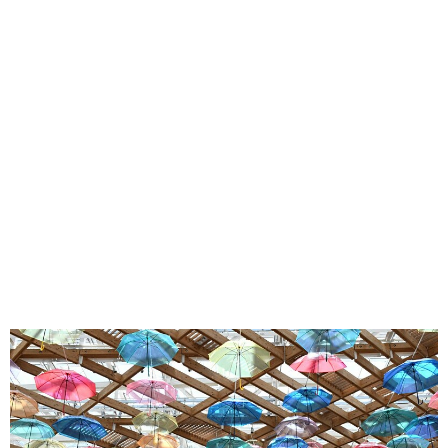
味わう一覧
麺類
ご当地グルメ
酒
スイーツ
癒す一覧
温泉
自然
宿泊
青森県
岩手県
秋田県