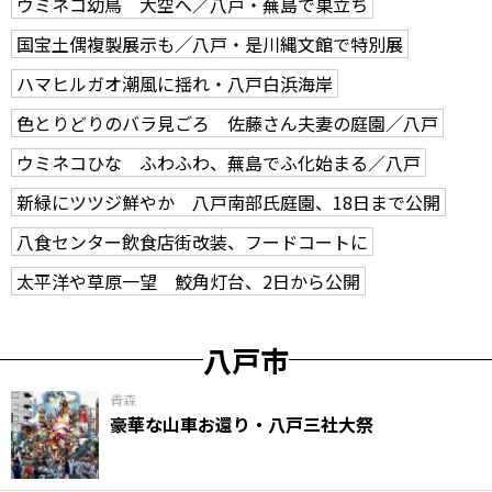
ウミネコ幼鳥 大空へ／八戸・蕪島で巣立ち
国宝土偶複製展示も／八戸・是川縄文館で特別展
ハマヒルガオ潮風に揺れ・八戸白浜海岸
色とりどりのバラ見ごろ 佐藤さん夫妻の庭園／八戸
ウミネコひな ふわふわ、蕪島でふ化始まる／八戸
新緑にツツジ鮮やか 八戸南部氏庭園、18日まで公開
八食センター飲食店街改装、フードコートに
太平洋や草原一望 鮫角灯台、2日から公開
八戸市
青森
豪華な山車お還り・八戸三社大祭