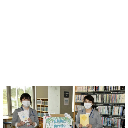
味わう一覧
麺類
ご当地グルメ
酒
スイーツ
癒す一覧
温泉
自然
宿泊
青森県
岩手県
秋田県