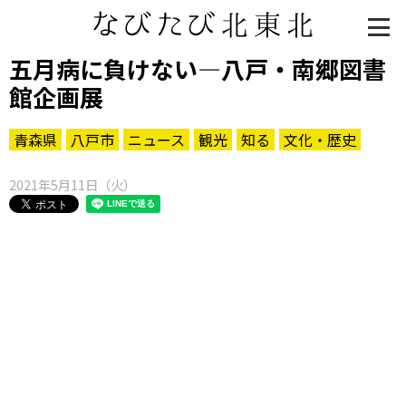
五月病に負けない―八戸・南郷図書
館企画展
青森県
八戸市
ニュース
観光
知る
文化・歴史
2021年5月11日（火）
知る一覧
世界遺産
文化・歴史
パワースポット
ミステリー
観る一覧
桜
花
紅葉
楽しむ一覧
まつり・イベント
聖地
おみやげ・特産
道の駅・産直
鉄道
アウトドア・レジャー