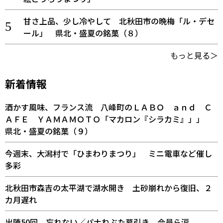
甘さ上品、少し冷やして 北秋田市の晩梅「ル・デセ
ール」 県北・盛夏の銘菓（８）
もっと見る＞
新着情報
酒かす風味、フランス流 八峰町のＬＡＢＯ ａｎｄ Ｃ
ＡＦＥ ＹＡＭＡＭＯＴＯ「マカロン『シラカミ』」」
県北・盛夏の銘菓（９）
今週末、大潟村で「ひまわりまつり」 ミニ電車など催し
多彩
北秋田市森吉の太平湖で湖水開き 土砂崩れから復旧、２
カ月遅れ
出陣50回 忘れない／パナねぶた幕引き 会員ら涙