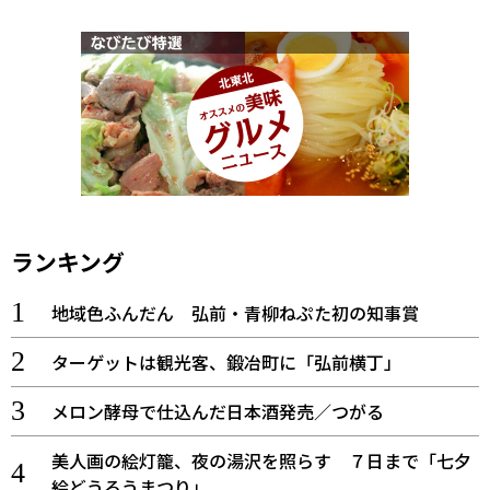
ランキング
地域色ふんだん 弘前・青柳ねぷた初の知事賞
ターゲットは観光客、鍛冶町に「弘前横丁」
メロン酵母で仕込んだ日本酒発売／つがる
美人画の絵灯籠、夜の湯沢を照らす ７日まで「七夕
絵どうろうまつり」