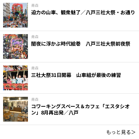
青森
迫力の山車、観衆魅了／八戸三社大祭・お通り
青森
闇夜に浮かぶ時代絵巻 八戸三社大祭前夜祭
青森
三社大祭31日開幕 山車組が最後の練習
青森
コワーキングスペース＆カフェ「エスタシオ
ン」8月再出発／八戸
もっと見る＞