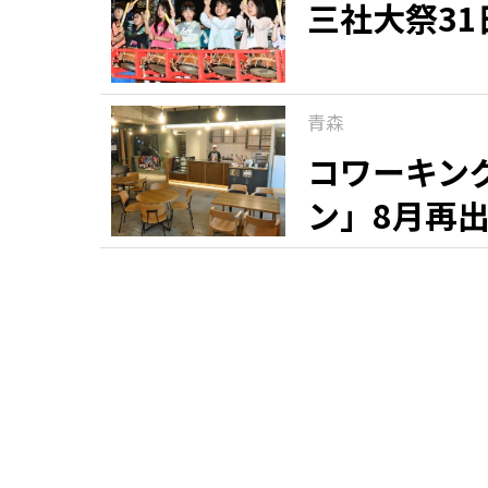
三社大祭3
青森
コワーキン
ン」8月再