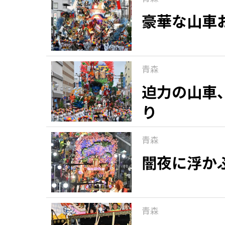
豪華な山車
青森
迫力の山車
り
青森
闇夜に浮か
青森