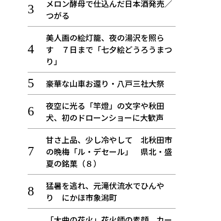
メロン酵母で仕込んだ日本酒発売／
つがる
美人画の絵灯籠、夜の湯沢を照ら
す ７日まで「七夕絵どうろうまつ
り」
豪華な山車お還り・八戸三社大祭
夜空に光る「竿燈」の文字や秋田
犬、初のドローンショーに大歓声
甘さ上品、少し冷やして 北秋田市
の晩梅「ル・デセール」 県北・盛
夏の銘菓（８）
猛暑を逃れ、元滝伏流水でひんや
り にかほ市象潟町
「大曲の花火」花火師の素顔、カー