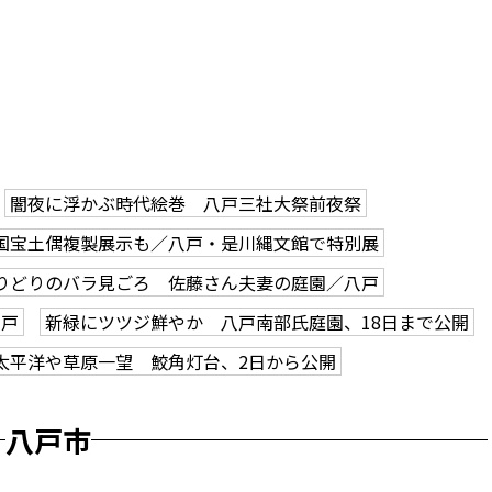
闇夜に浮かぶ時代絵巻 八戸三社大祭前夜祭
国宝土偶複製展示も／八戸・是川縄文館で特別展
りどりのバラ見ごろ 佐藤さん夫妻の庭園／八戸
八戸
新緑にツツジ鮮やか 八戸南部氏庭園、18日まで公開
太平洋や草原一望 鮫角灯台、2日から公開
八戸市