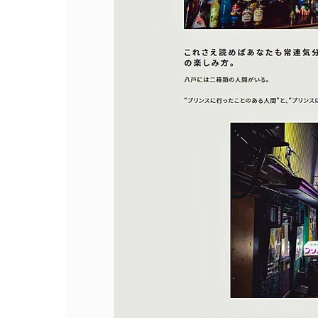
観る一覧
桜
花
紅葉
楽しむ一覧
まつり・イベント
聖地
おみやげ・特産
道の駅・産直
鉄道
アウトドア・レジャー
味わう一覧
麺類
ご当地グルメ
酒
スイーツ
癒す一覧
温泉
自然
宿泊
青森県
岩手県
秋田県