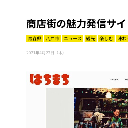
商店街の魅力発信サイ
青森県
八戸市
ニュース
観光
楽しむ
味わ
2021年4月22日（木）
知る一覧
世界遺産
文化・歴史
パワースポット
ミステリー