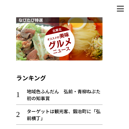
ランキング
地域色ふんだん 弘前・青柳ねぷた
初の知事賞
ターゲットは観光客、鍛冶町に「弘
前横丁」