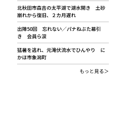
北秋田市森吉の太平湖で湖水開き 土砂
崩れから復旧、２カ月遅れ
出陣50回 忘れない／パナねぶた幕引
き 会員ら涙
猛暑を逃れ、元滝伏流水でひんやり に
かほ市象潟町
もっと見る＞