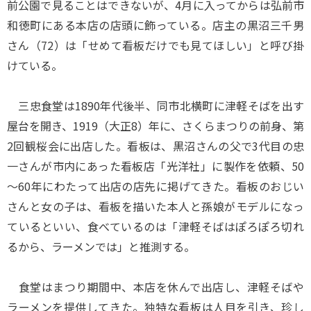
前公園で見ることはできないが、4月に入ってからは弘前市
和徳町にある本店の店頭に飾っている。店主の黒沼三千男
さん（72）は「せめて看板だけでも見てほしい」と呼び掛
けている。
三忠食堂は1890年代後半、同市北横町に津軽そばを出す
屋台を開き、1919（大正8）年に、さくらまつりの前身、第
2回観桜会に出店した。看板は、黒沼さんの父で3代目の忠
一さんが市内にあった看板店「光洋社」に製作を依頼、50
～60年にわたって出店の店先に掲げてきた。看板のおじい
さんと女の子は、看板を描いた本人と孫娘がモデルになっ
ているといい、食べているのは「津軽そばはぽろぽろ切れ
るから、ラーメンでは」と推測する。
食堂はまつり期間中、本店を休んで出店し、津軽そばや
ラーメンを提供してきた。独特な看板は人目を引き、珍し