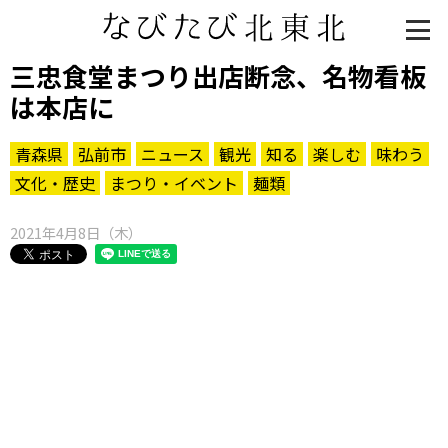
三忠食堂まつり出店断念、名物看板
は本店に
青森県
弘前市
ニュース
観光
知る
楽しむ
味わう
文化・歴史
まつり・イベント
麺類
2021年4月8日（木）
知る一覧
世界遺産
文化・歴史
パワースポット
ミステリー
観る一覧
桜
花
紅葉
楽しむ一覧
まつり・イベント
聖地
おみやげ・特産
道の駅・産直
鉄道
アウトドア・レジャー