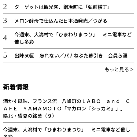
ターゲットは観光客、鍛冶町に「弘前横丁」
メロン酵母で仕込んだ日本酒発売／つがる
今週末、大潟村で「ひまわりまつり」 ミニ電車など
催し多彩
出陣50回 忘れない／パナねぶた幕引き 会員ら涙
もっと見る＞
新着情報
酒かす風味、フランス流 八峰町のＬＡＢＯ ａｎｄ Ｃ
ＡＦＥ ＹＡＭＡＭＯＴＯ「マカロン『シラカミ』」」
県北・盛夏の銘菓（９）
今週末、大潟村で「ひまわりまつり」 ミニ電車など催し
多彩