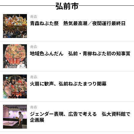
弘前市
青森
青森ねぶた祭 熱気最高潮／夜間運行最終日
青森
地域色ふんだん 弘前・青柳ねぷた初の知事賞
青森
火扇に歓声、弘前ねぷたまつり開幕
青森
ジェンダー表現、広告で考える 弘大資料館で
企画展