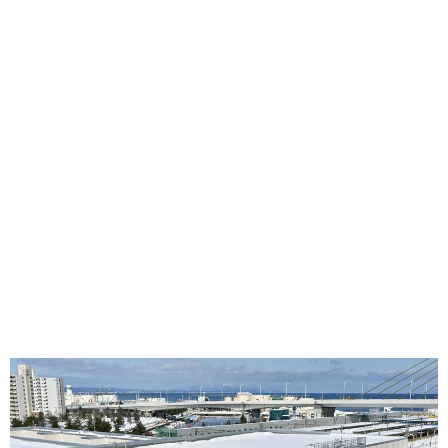
味わう一覧
麺類
ご当地グルメ
酒
スイーツ
癒す一覧
温泉
自然
宿泊
青森県
岩手県
秋田県