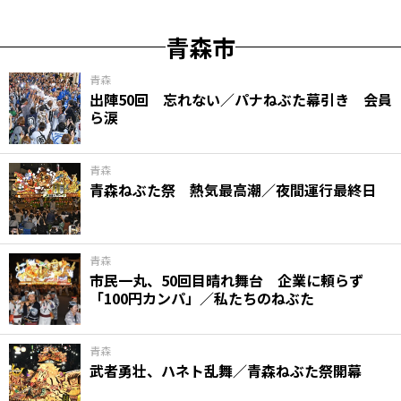
青森市
青森
出陣50回 忘れない／パナねぶた幕引き 会員
ら涙
青森
青森ねぶた祭 熱気最高潮／夜間運行最終日
青森
市民一丸、50回目晴れ舞台 企業に頼らず
「100円カンパ」／私たちのねぶた
青森
武者勇壮、ハネト乱舞／青森ねぶた祭開幕