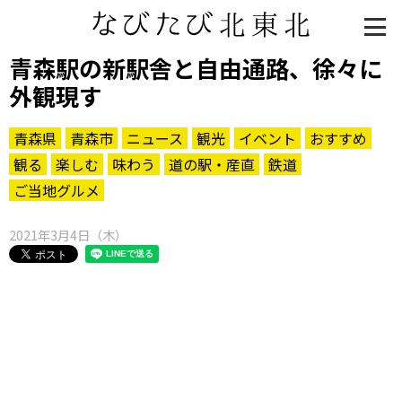
青森駅の新駅舎と自由通路、徐々に
外観現す
青森県
青森市
ニュース
観光
イベント
おすすめ
観る
楽しむ
味わう
道の駅・産直
鉄道
ご当地グルメ
2021年3月4日（木）
知る一覧
世界遺産
文化・歴史
パワースポット
ミステリー
観る一覧
桜
花
紅葉
楽しむ一覧
まつり・イベント
聖地
おみやげ・特産
道の駅・産直
鉄道
アウトドア・レジャー