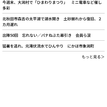
今週末、大潟村で「ひまわりまつり」 ミニ電車など催し
多彩
北秋田市森吉の太平湖で湖水開き 土砂崩れから復旧、２
カ月遅れ
出陣50回 忘れない／パナねぶた幕引き 会員ら涙
猛暑を逃れ、元滝伏流水でひんやり にかほ市象潟町
もっと見る＞