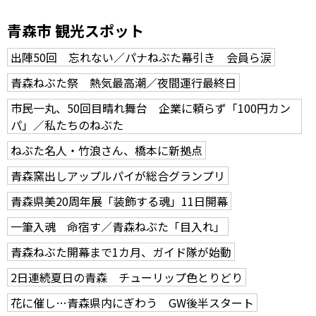
青森市 観光スポット
出陣50回 忘れない／パナねぶた幕引き 会員ら涙
青森ねぶた祭 熱気最高潮／夜間運行最終日
市民一丸、50回目晴れ舞台 企業に頼らず「100円カン
パ」／私たちのねぶた
ねぶた名人・竹浪さん、橋本に新拠点
青森窯出しアップルパイが総合グランプリ
青森県美20周年展「装飾する魂」11日開幕
一筆入魂 命宿す／青森ねぶた「目入れ」
青森ねぶた開幕まで1カ月、ガイド隊が始動
2日連続夏日の青森 チューリップ色とりどり
花に催し…青森県内にぎわう GW後半スタート