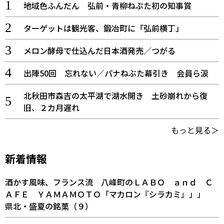
地域色ふんだん 弘前・青柳ねぷた初の知事賞
ターゲットは観光客、鍛冶町に「弘前横丁」
メロン酵母で仕込んだ日本酒発売／つがる
出陣50回 忘れない／パナねぶた幕引き 会員ら涙
北秋田市森吉の太平湖で湖水開き 土砂崩れから復
旧、２カ月遅れ
もっと見る＞
新着情報
酒かす風味、フランス流 八峰町のＬＡＢＯ ａｎｄ Ｃ
ＡＦＥ ＹＡＭＡＭＯＴＯ「マカロン『シラカミ』」」
県北・盛夏の銘菓（９）