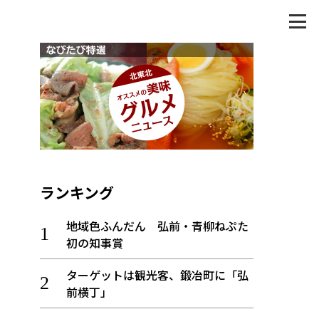
ランキング
地域色ふんだん 弘前・青柳ねぷた
初の知事賞
ターゲットは観光客、鍛冶町に「弘
前横丁」