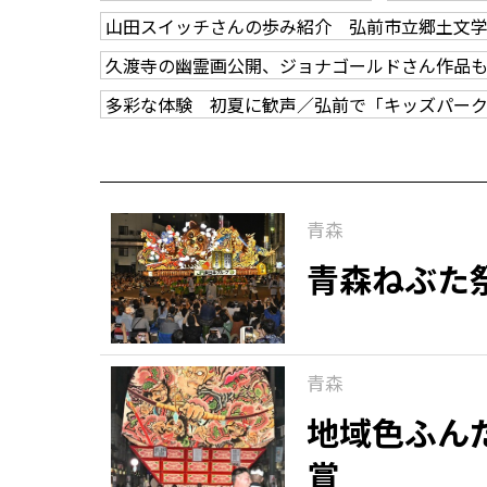
山田スイッチさんの歩み紹介 弘前市立郷土文
久渡寺の幽霊画公開、ジョナゴールドさん作品
多彩な体験 初夏に歓声／弘前で「キッズパー
青森
青森ねぶた
青森
地域色ふん
賞