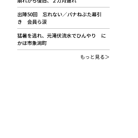
崩れから復旧、２カ月遅れ
出陣50回 忘れない／パナねぶた幕引
き 会員ら涙
猛暑を逃れ、元滝伏流水でひんやり に
かほ市象潟町
もっと見る＞