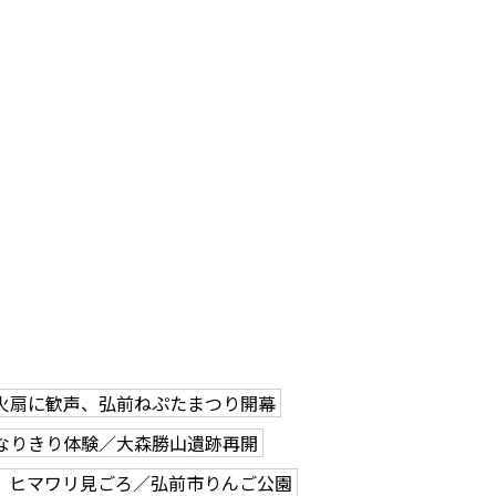
火扇に歓声、弘前ねぷたまつり開幕
なりきり体験／大森勝山遺跡再開
、ヒマワリ見ごろ／弘前市りんご公園