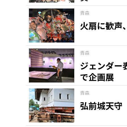
青森
火扇に歓声
青森
ジェンダー
で企画展
青森
弘前城天守