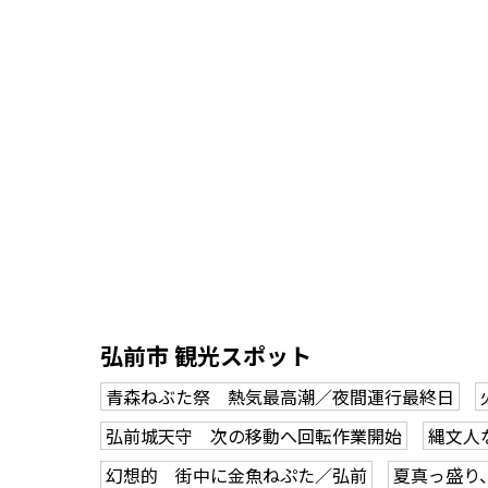
弘前市 観光スポット
青森ねぶた祭 熱気最高潮／夜間運行最終日
弘前城天守 次の移動へ回転作業開始
縄文人
幻想的 街中に金魚ねぷた／弘前
夏真っ盛り