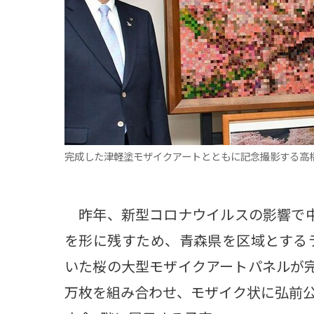
観る一覧
桜
花
紅葉
楽しむ一覧
まつり・イベント
聖地
おみやげ・特産
道の駅・産直
鉄道
アウトドア・レジャー
味わう一覧
麺類
ご当地グルメ
酒
スイーツ
完成した津軽塗モザイクアートとともに記念撮影する高
癒す一覧
温泉
自然
宿泊
昨年、新型コロナウイルスの影響で中
青森県
岩手県
秋田県
を形に残すため、青森県を区域とするラ
いた桜の大型モザイクアートパネルが完
万枚を組み合わせ、モザイク状に弘前