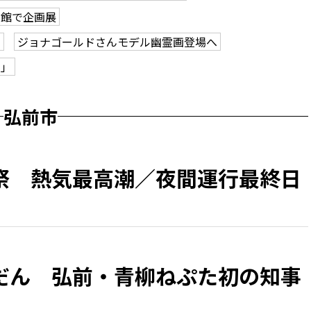
学館で企画展
も
ジョナゴールドさんモデル幽霊画登場へ
ク」
弘前市
祭 熱気最高潮／夜間運行最終日
だん 弘前・青柳ねぷた初の知事