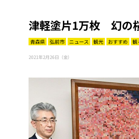
津軽塗片1万枚 幻の
青森県
弘前市
ニュース
観光
おすすめ
観
2021年2月26日（金）
知る一覧
世界遺産
文化・歴史
パワースポット
ミステリー