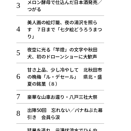
メロン酵母で仕込んだ日本酒発売／
つがる
美人画の絵灯籠、夜の湯沢を照ら
す ７日まで「七夕絵どうろうまつ
り」
夜空に光る「竿燈」の文字や秋田
犬、初のドローンショーに大歓声
甘さ上品、少し冷やして 北秋田市
の晩梅「ル・デセール」 県北・盛
夏の銘菓（８）
豪華な山車お還り・八戸三社大祭
出陣50回 忘れない／パナねぶた幕
引き 会員ら涙
猛暑を逃れ、元滝伏流水でひんや