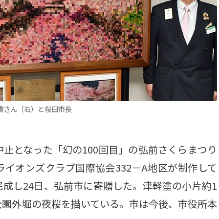
橋さん（右）と桜田市長
止となった「幻の100回目」の弘前さくらまつり
イオンズクラブ国際協会332－A地区が制作して
成し24日、弘前市に寄贈した。津軽塗の小片約1
公園外堀の夜桜を描いている。市は今後、市役所本