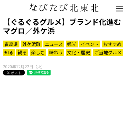
【ぐるぐるグルメ】ブランド化進む
マグロ／外ケ浜
青森県
外ケ浜町
ニュース
観光
イベント
おすすめ
知る
観る
楽しむ
味わう
文化・歴史
ご当地グルメ
2020年12月22日（火）
知る一覧
世界遺産
文化・歴史
パワースポット
ミステリー
観る一覧
桜
花
紅葉
楽しむ一覧
まつり・イベント
聖地
おみやげ・特産
道の駅・産直
鉄道
アウトドア・レジャー