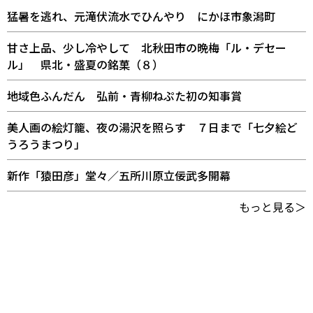
猛暑を逃れ、元滝伏流水でひんやり にかほ市象潟町
甘さ上品、少し冷やして 北秋田市の晩梅「ル・デセー
ル」 県北・盛夏の銘菓（８）
地域色ふんだん 弘前・青柳ねぷた初の知事賞
美人画の絵灯籠、夜の湯沢を照らす ７日まで「七夕絵ど
うろうまつり」
新作「猿田彦」堂々／五所川原立佞武多開幕
もっと見る＞