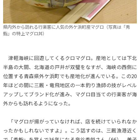
県内外から訪れる行楽客に人気の外ケ浜町産マグロ（写真は「秀
鮨」の特上マグロ丼）
津軽海峡に回遊してくるクロマグロ。産地としては下北
半島の大間、北海道の戸井が双璧をなすが、海峡の西側に
位置する青森県外ケ浜町でも産地化が進んでいる。この20
年ほどの間に三厩・竜飛地区の一本釣り漁師の技がレベル
アップしてブランド化が進み、マグロ目当ての行楽客が海
外からも訪れるようになった。
「マグロが揚がっていなければ、店を続けていられなか
ったかもしれないですよ」。こう話すのは、三厩漁港近く
で「秀鮨」を営んで36年になる泉谷秀悦さん（66）、美子