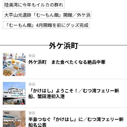
陸奥湾に今年もイルカの群れ
大平山元遺跡「む～もん館」開館／外ケ浜
「むーもん館」4月開館を前にグッズ完成
外ケ浜町
青森
外ケ浜町 また食べたくなる絶品中華
青森
「かけはし」ようこそ！／むつ湾フェリー新
船、蟹田港初入港
青森
半島つなぐ「かけはし」に／むつ湾フェリー新
船名公表