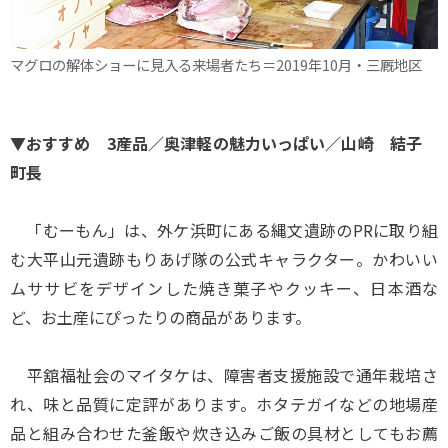
マグロの解体ショーに見入る来場者たち＝2019年10月・三厩地区
▼おすすめ 3産品／奥津軽の魅力いっぱい／山崎 結子
町長
「むーもん」は、外ケ浜町にある縄文遺跡のPRに取り組
む大平山元遺跡もりあげ隊の公式キャラクター。かわいい
ムササビをデザインした焼き菓子やクッキー、日本酒な
ど、お土産にぴったりの商品があります。
平舘福祉会のマイタケは、障害者支援施設で通年栽培さ
れ、味と品質に定評があります。ホタテガイなどの地場産
品と組み合わせた釜飯や炊き込みご飯の具材としてもお薦