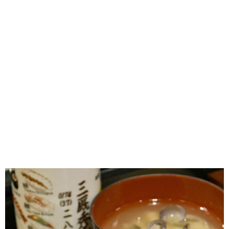
味わう一覧
麺類
ご当地グルメ
酒
スイーツ
癒す一覧
温泉
自然
宿泊
青森県
岩手県
秋田県