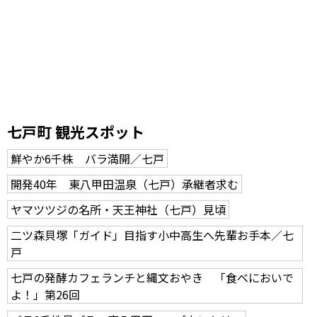
七戸町 観光スポット
鮮やか6千株 バラ満開／七戸
開発40年 東八甲田温泉（七戸）承継者求む
ヤマツツジの名所・天王神社（七戸）見頃
二ツ森貝塚「ガイド」目指す小中高生へ先輩お手本／七
戸
七戸の発酵カフェランチと縄文おやき 「食べにおいで
よ！」第26回