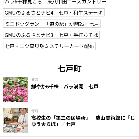
バラ6千株見ごろ 東八甲田ローズカントリー
GMUのふるさとナビ4 七戸・和牛ステーキ
ミニドッグラン 「道の駅」が開設／七戸
GMUのふるさとナビ3 七戸・手打ちそば
七戸・二ツ森貝塚ミステリーカード配布
七戸町
青森
鮮やか6千株 バラ満開／七戸
青森
高校生の「第三の居場所」 鷹山美術館に「じ
ゆう★らぼ」／七戸