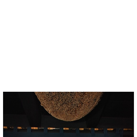
味わう一覧
麺類
ご当地グルメ
酒
スイーツ
癒す一覧
温泉
自然
宿泊
青森県
岩手県
秋田県