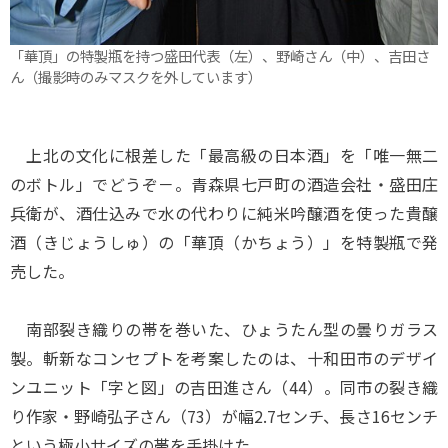
「華頂」の特製瓶を持つ盛田代表（左）、野崎さん（中）、吉田さ
ん（撮影時のみマスクを外しています）
上北の文化に根差した「最高級の日本酒」を「唯一無二
のボトル」でどうぞ－。青森県七戸町の酒造会社・盛田庄
兵衛が、酒仕込みで水の代わりに純米吟醸酒を使った貴醸
酒（きじょうしゅ）の「華頂（かちょう）」を特製瓶で発
売した。
南部裂き織りの帯を巻いた、ひょうたん型の曇りガラス
製。斬新なコンセプトを考案したのは、十和田市のデザイ
ンユニット「字と図」の吉田進さん（44）。同市の裂き織
り作家・野崎弘子さん（73）が幅2.7センチ、長さ16センチ
という極小サイズの帯を手掛けた。