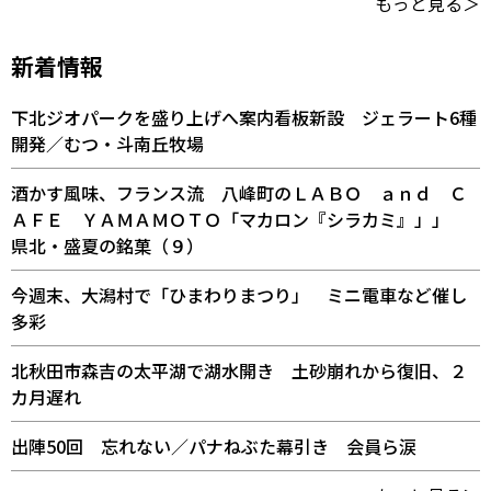
もっと見る＞
新着情報
下北ジオパークを盛り上げへ案内看板新設 ジェラート6種
開発／むつ・斗南丘牧場
酒かす風味、フランス流 八峰町のＬＡＢＯ ａｎｄ Ｃ
ＡＦＥ ＹＡＭＡＭＯＴＯ「マカロン『シラカミ』」」
県北・盛夏の銘菓（９）
今週末、大潟村で「ひまわりまつり」 ミニ電車など催し
多彩
北秋田市森吉の太平湖で湖水開き 土砂崩れから復旧、２
カ月遅れ
出陣50回 忘れない／パナねぶた幕引き 会員ら涙