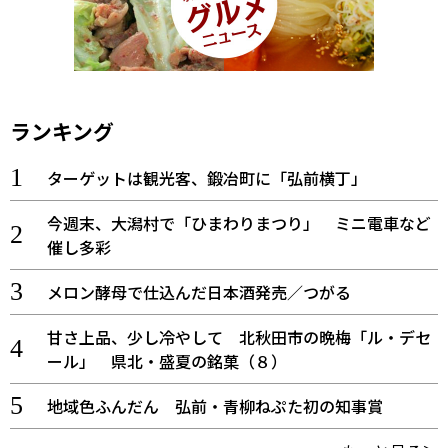
ランキング
ターゲットは観光客、鍛冶町に「弘前横丁」
今週末、大潟村で「ひまわりまつり」 ミニ電車など
催し多彩
メロン酵母で仕込んだ日本酒発売／つがる
甘さ上品、少し冷やして 北秋田市の晩梅「ル・デセ
ール」 県北・盛夏の銘菓（８）
地域色ふんだん 弘前・青柳ねぷた初の知事賞