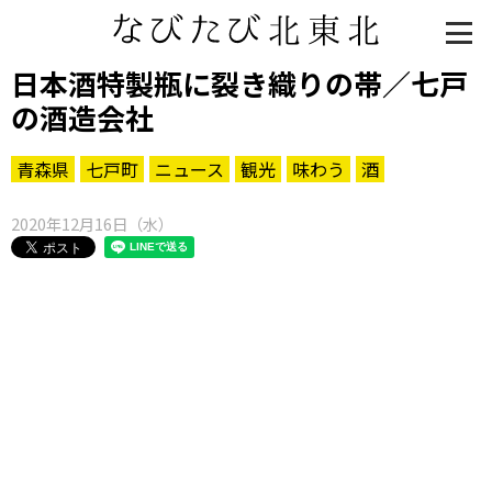
日本酒特製瓶に裂き織りの帯／七戸
の酒造会社
青森県
七戸町
ニュース
観光
味わう
酒
2020年12月16日（水）
知る一覧
世界遺産
文化・歴史
パワースポット
ミステリー
観る一覧
桜
花
紅葉
楽しむ一覧
まつり・イベント
聖地
おみやげ・特産
道の駅・産直
鉄道
アウトドア・レジャー