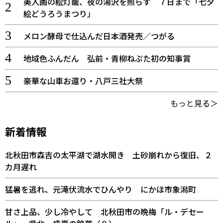
美人画の絵灯籠、夜の湯沢を照らす ７日まで「七夕
絵どうろうまつり」
メロン酵母で仕込んだ日本酒発売／つがる
地域色ふんだん 弘前・青柳ねぷた初の知事賞
豪華な山車お還り・八戸三社大祭
もっと見る＞
新着情報
北秋田市森吉の太平湖で湖水開き 土砂崩れから復旧、２
カ月遅れ
猛暑を逃れ、元滝伏流水でひんやり にかほ市象潟町
甘さ上品、少し冷やして 北秋田市の晩梅「ル・デセー