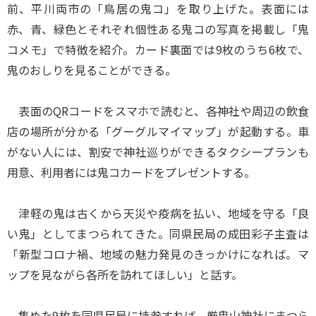
前、平川両市の「鳥居の鬼コ」を取り上げた。表面には
赤、青、緑色とそれぞれ個性ある鬼コの写真を掲載し「鬼
コメモ」で特徴を紹介。カード裏面では9枚のうち6枚で、
鬼のおしりを見ることができる。
表面のQRコードをスマホで読むと、各神社や周辺の飲食
店の場所が分かる「グーグルマイマップ」が起動する。車
がない人には、割安で神社巡りができるタクシープランも
用意、利用者には鬼コカードをプレゼントする。
津軽の鬼は古くから天災や疫病を払い、地域を守る「良
い鬼」としてまつられてきた。同県民局の成田彩子主査は
「新型コロナ禍、地域の魅力発見のきっかけになれば。マ
ップを見ながら各所を訪れてほしい」と話す。
集めた9枚を同県民局に持参すれば、厳鬼山神社にまつら