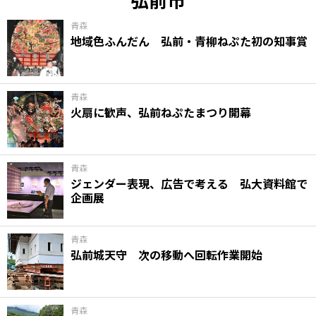
青森
地域色ふんだん 弘前・青柳ねぷた初の知事賞
青森
火扇に歓声、弘前ねぷたまつり開幕
青森
ジェンダー表現、広告で考える 弘大資料館で
企画展
青森
弘前城天守 次の移動へ回転作業開始
青森