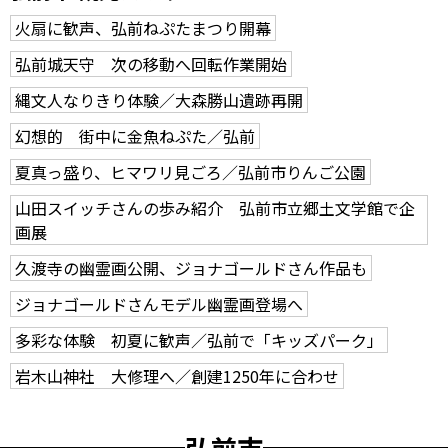
火扇に歓声、弘前ねぷたまつり開幕
弘前城天守 次の移動へ回転作業開始
縄文人なりきり体験／大森勝山遺跡再開
幻想的 街中に金魚ねぷた／弘前
夏真っ盛り、ヒマワリ見ごろ／弘前市りんご公園
山田スイッチさんの歩み紹介 弘前市立郷土文学館で企
画展
久渡寺の幽霊画公開、ジョナゴールドさん作品も
ジョナゴールドさんモデル幽霊画登場へ
多彩な体験 初夏に歓声／弘前で「キッズパーク」
岩木山神社 大修理へ／創建1250年に合わせ
弘前市