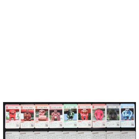
味わう一覧
麺類
ご当地グルメ
酒
スイーツ
癒す一覧
温泉
自然
宿泊
青森県
岩手県
秋田県