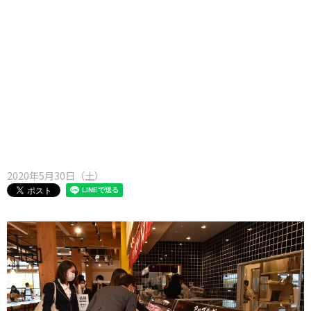
味わう一覧
麺類
ご当地グルメ
酒
スイーツ
癒す一覧
温泉
自然
宿泊
青森県
岩手県
秋田県
2020年5月30日（土）