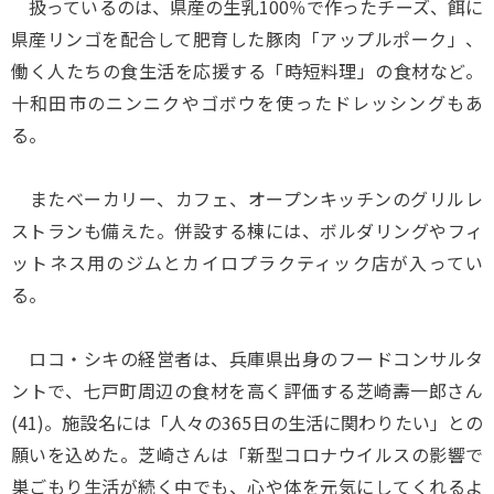
扱っているのは、県産の生乳100％で作ったチーズ、餌に
県産リンゴを配合して肥育した豚肉「アップルポーク」、
働く人たちの食生活を応援する「時短料理」の食材など。
十和田市のニンニクやゴボウを使ったドレッシングもあ
る。
またベーカリー、カフェ、オープンキッチンのグリルレ
ストランも備えた。併設する棟には、ボルダリングやフィ
ットネス用のジムとカイロプラクティック店が入ってい
る。
ロコ・シキの経営者は、兵庫県出身のフードコンサルタ
ントで、七戸町周辺の食材を高く評価する芝崎壽一郎さん
(41)。施設名には「人々の365日の生活に関わりたい」との
願いを込めた。芝崎さんは「新型コロナウイルスの影響で
巣ごもり生活が続く中でも、心や体を元気にしてくれるよ