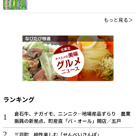
もっと見る＞
ランキング
倉石牛、ナガイモ、ニンニク…地場産品ずらり 農業
振興の新拠点、町産直「バ・オール」開店／五戸
三戸町 相性楽しむ「せんべいさんぽ」