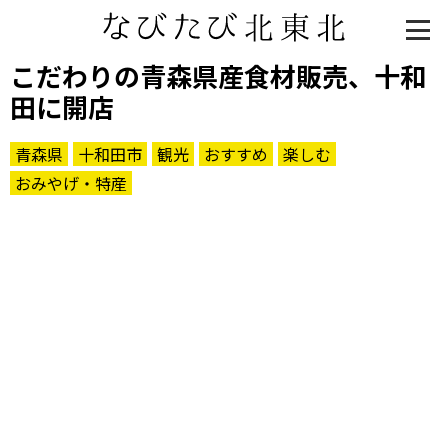
こだわりの青森県産食材販売、十和
田に開店
青森県
十和田市
観光
おすすめ
楽しむ
おみやげ・特産
知る一覧
世界遺産
文化・歴史
パワースポット
ミステリー
観る一覧
桜
花
紅葉
楽しむ一覧
まつり・イベント
聖地
おみやげ・特産
道の駅・産直
鉄道
アウトドア・レジャー