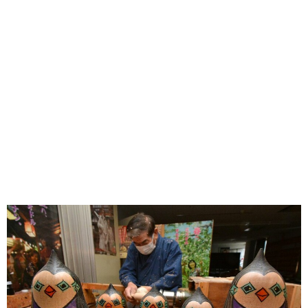
味わう一覧
麺類
ご当地グルメ
酒
スイーツ
癒す一覧
温泉
自然
宿泊
青森県
岩手県
秋田県