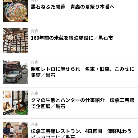
黒石ねぷた開幕 青森の夏祭り本番へ
青森
160年前の米蔵を宿泊施設に／黒石市
青森
昭和レトロに魅せられ 名車・旧車、こみせに
集結／黒石
青森
クマの生態とハンターの仕事紹介 伝承工芸館
で企画展／黒石
青森
伝承工芸館レストラン、4日再開 津軽味わう
ビュッフェに／黒石