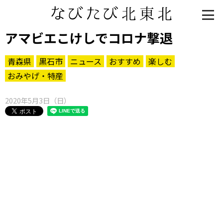
アマビエこけしでコロナ撃退
青森県
黒石市
ニュース
おすすめ
楽しむ
おみやげ・特産
2020年5月3日（日）
知る一覧
世界遺産
文化・歴史
パワースポット
ミステリー
観る一覧
桜
花
紅葉
楽しむ一覧
まつり・イベント
聖地
おみやげ・特産
道の駅・産直
鉄道
アウトドア・レジャー