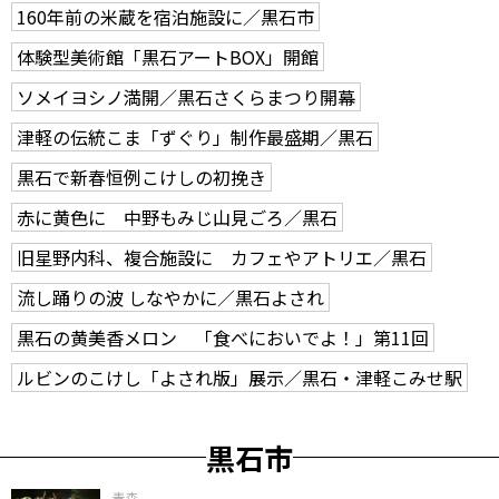
160年前の米蔵を宿泊施設に／黒石市
体験型美術館「黒石アートBOX」開館
ソメイヨシノ満開／黒石さくらまつり開幕
津軽の伝統こま「ずぐり」制作最盛期／黒石
黒石で新春恒例こけしの初挽き
赤に黄色に 中野もみじ山見ごろ／黒石
旧星野内科、複合施設に カフェやアトリエ／黒石
流し踊りの波 しなやかに／黒石よされ
黒石の黄美香メロン 「食べにおいでよ！」第11回
ルビンのこけし「よされ版」展示／黒石・津軽こみせ駅
黒石市
青森