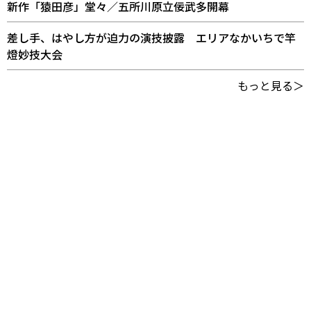
新作「猿田彦」堂々／五所川原立佞武多開幕
差し手、はやし方が迫力の演技披露 エリアなかいちで竿
燈妙技大会
もっと見る＞