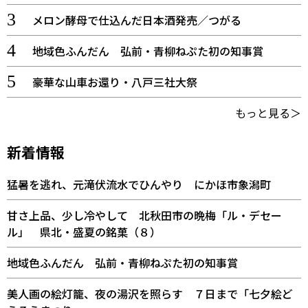
メロン酵母で仕込んだ日本酒発売／つがる
地域色ふんだん 弘前・青柳ねぷた初の知事賞
豪華な山車お還り・八戸三社大祭
もっと見る＞
新着情報
猛暑を逃れ、元滝伏流水でひんやり にかほ市象潟町
甘さ上品、少し冷やして 北秋田市の晩梅「ル・デセー
ル」 県北・盛夏の銘菓（８）
地域色ふんだん 弘前・青柳ねぷた初の知事賞
美人画の絵灯籠、夜の湯沢を照らす ７日まで「七夕絵ど