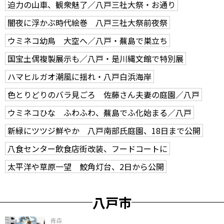
迫力の山車、観衆魅了／八戸三社大祭・お通り
闇夜に浮かぶ時代絵巻 八戸三社大祭前夜祭
ウミネコ幼鳥 大空へ／八戸・蕪島で巣立ち
国宝土偶複製展示も／八戸・是川縄文館で特別展
ハマヒルガオ潮風に揺れ・八戸白浜海岸
色とりどりのバラ見ごろ 佐藤さん夫妻の庭園／八戸
ウミネコひな ふわふわ、蕪島でふ化始まる／八戸
新緑にツツジ鮮やか 八戸南部氏庭園、18日まで公開
八食センター飲食店街改装、フードコートに
太平洋や草原一望 鮫角灯台、2日から公開
八戸市
青森