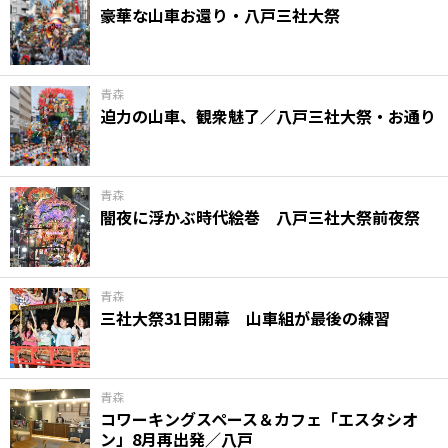
豪華な山車お還り・八戸三社大祭
青森
迫力の山車、観衆魅了／八戸三社大祭・お通り
青森
闇夜に浮かぶ時代絵巻 八戸三社大祭前夜祭
青森
三社大祭31日開幕 山車組が最後の練習
青森
コワーキングスペース＆カフェ「エスタシオ
ン」8月再出発／八戸