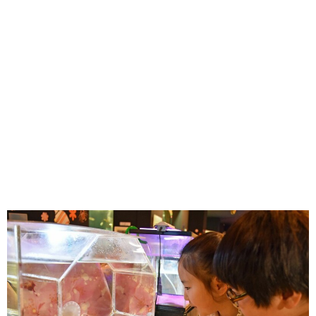
味わう一覧
麺類
ご当地グルメ
酒
スイーツ
癒す一覧
温泉
自然
宿泊
青森県
岩手県
秋田県