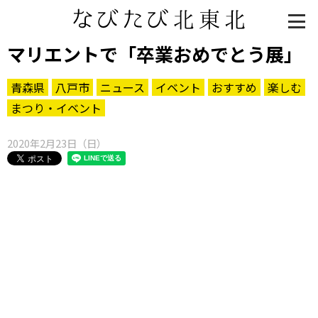
マリエントで「卒業おめでとう展」
青森県
八戸市
ニュース
イベント
おすすめ
楽しむ
まつり・イベント
2020年2月23日（日）
知る一覧
世界遺産
文化・歴史
パワースポット
ミステリー
観る一覧
桜
花
紅葉
楽しむ一覧
まつり・イベント
聖地
おみやげ・特産
道の駅・産直
鉄道
アウトドア・レジャー