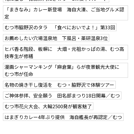
「まきなみ」カレー新登場 海自大湊、ご当地グルメ認
定
むつ市脇野沢のタラ 「食べにおいでよ！」第33回
お薦めしたい穴場温泉地 下風呂・薬研温泉3位
ヒバ香る階段、板塀に 大畑・元祖かっぱの湯、むつ高
技専生が修繕
漫画シャーマンキング「麻倉葉」らが夜景観光大使に
むつ市が任命
名物の焼き干し復活を むつ・脇野沢で体験ツアー
ご神体参拝、安全願う 田名部まつり18日開幕／むつ
むつ市花火大会、大輪2500発が観客魅了
はまぎりカレー4年ぶり提供 海自艦長が再認定／むつ