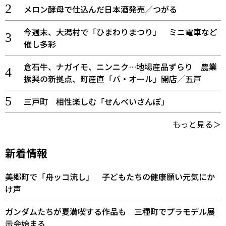
メロン酵母で仕込んだ日本酒発売／つがる
今週末、大潟村で「ひまわりまつり」 ミニ電車など
催し多彩
倉石牛、ナガイモ、ニンニク…地場産品ずらり 農業
振興の新拠点、町産直「バ・オール」開店／五戸
三戸町 相性楽しむ「せんべいさんぽ」
もっと見る＞
新着情報
美郷町で「舟ッコ流し」 子どもたちの健康願い元気にか
け声
ガンダムたちが夏満喫する作品も 三種町でプラモデル展
示会始まる