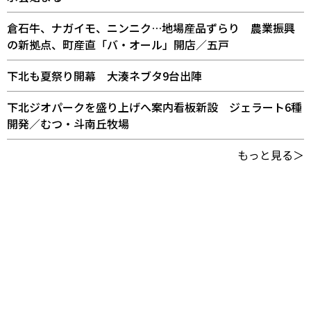
倉石牛、ナガイモ、ニンニク…地場産品ずらり 農業振興
の新拠点、町産直「バ・オール」開店／五戸
下北も夏祭り開幕 大湊ネブタ9台出陣
下北ジオパークを盛り上げへ案内看板新設 ジェラート6種
開発／むつ・斗南丘牧場
もっと見る＞