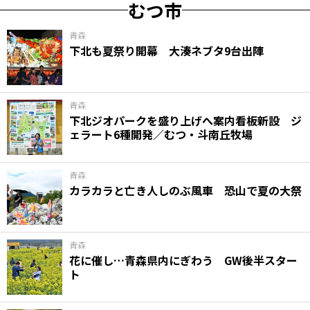
むつ市
青森
下北も夏祭り開幕 大湊ネブタ9台出陣
青森
下北ジオパークを盛り上げへ案内看板新設 ジ
ェラート6種開発／むつ・斗南丘牧場
青森
カラカラと亡き人しのぶ風車 恐山で夏の大祭
青森
花に催し…青森県内にぎわう GW後半スター
ト