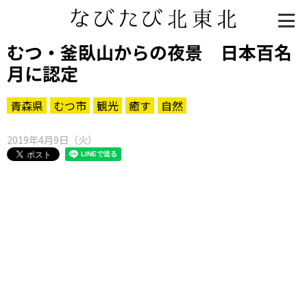
むつ・釜臥山からの夜景 日本百名
月に認定
青森県
むつ市
観光
癒す
自然
2019年4月9日（火）
知る一覧
世界遺産
文化・歴史
パワースポット
ミステリー
観る一覧
桜
花
紅葉
楽しむ一覧
まつり・イベント
聖地
おみやげ・特産
道の駅・産直
鉄道
アウトドア・レジャー