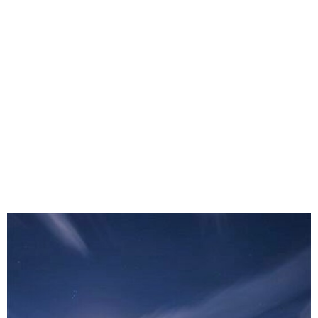
味わう一覧
麺類
ご当地グルメ
酒
スイーツ
癒す一覧
温泉
自然
宿泊
青森県
岩手県
秋田県