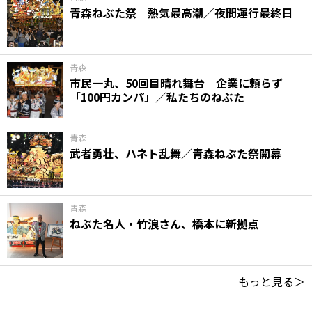
青森ねぶた祭 熱気最高潮／夜間運行最終日
青森
市民一丸、50回目晴れ舞台 企業に頼らず
「100円カンパ」／私たちのねぶた
青森
武者勇壮、ハネト乱舞／青森ねぶた祭開幕
青森
ねぶた名人・竹浪さん、橋本に新拠点
もっと見る＞