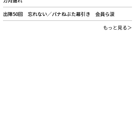
カ月遅れ
出陣50回 忘れない／パナねぶた幕引き 会員ら涙
もっと見る＞