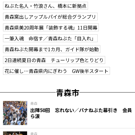
ねぶた名人・竹浪さん、橋本に新拠点
青森窯出しアップルパイが総合グランプリ
青森県美20周年展「装飾する魂」11日開幕
一筆入魂 命宿す／青森ねぶた「目入れ」
青森ねぶた開幕まで1カ月、ガイド隊が始動
2日連続夏日の青森 チューリップ色とりどり
花に催し…青森県内にぎわう GW後半スタート
青森市
青森
出陣50回 忘れない／パナねぶた幕引き 会員
ら涙
青森