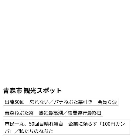
青森市 観光スポット
出陣50回 忘れない／パナねぶた幕引き 会員ら涙
青森ねぶた祭 熱気最高潮／夜間運行最終日
市民一丸、50回目晴れ舞台 企業に頼らず「100円カン
パ」／私たちのねぶた