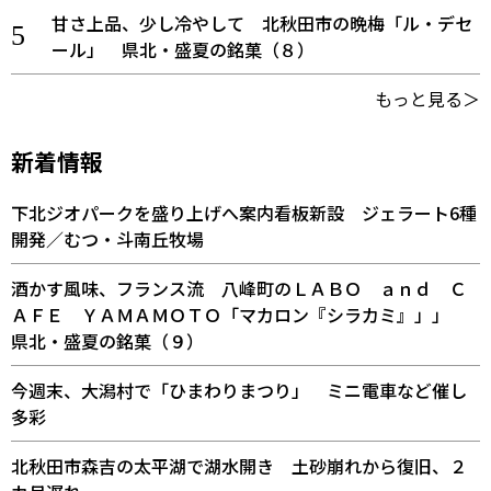
甘さ上品、少し冷やして 北秋田市の晩梅「ル・デセ
ール」 県北・盛夏の銘菓（８）
もっと見る＞
新着情報
下北ジオパークを盛り上げへ案内看板新設 ジェラート6種
開発／むつ・斗南丘牧場
酒かす風味、フランス流 八峰町のＬＡＢＯ ａｎｄ Ｃ
ＡＦＥ ＹＡＭＡＭＯＴＯ「マカロン『シラカミ』」」
県北・盛夏の銘菓（９）
今週末、大潟村で「ひまわりまつり」 ミニ電車など催し
多彩
北秋田市森吉の太平湖で湖水開き 土砂崩れから復旧、２