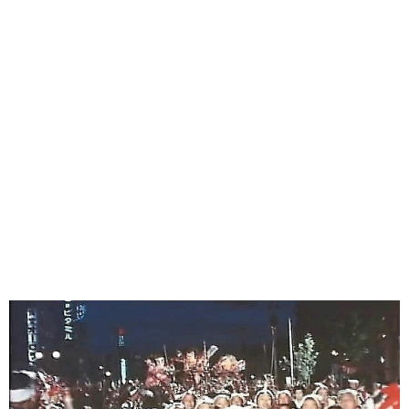
味わう一覧
麺類
ご当地グルメ
酒
スイーツ
癒す一覧
温泉
自然
宿泊
青森県
岩手県
秋田県