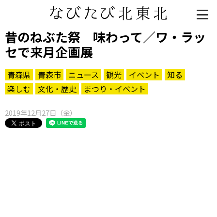
昔のねぶた祭 味わって／ワ・ラッ
セで来月企画展
青森県
青森市
ニュース
観光
イベント
知る
楽しむ
文化・歴史
まつり・イベント
2019年12月27日（金）
知る一覧
世界遺産
文化・歴史
パワースポット
ミステリー
観る一覧
桜
花
紅葉
楽しむ一覧
まつり・イベント
聖地
おみやげ・特産
道の駅・産直
鉄道
アウトドア・レジャー