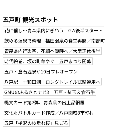
五戸町 観光スポット
花に催し…青森県内にぎわう GW後半スタート
飲める温泉で料理 福田温泉の食堂再開／南部町
青森県内行楽客、花畑へ湖畔へ／大型連休後半
時代絵巻、坂の町華やぐ 五戸まつり開幕
五戸・倉石温泉が10日プレオープン
八戸駅－十和田湖 ロングトレイル試験運用へ
GMUのふるさとナビ3 五戸・紅玉＆倉石牛
縄文カード第2弾、青森県の出土品網羅
文化財バトルカード作成／八戸圏域8市町村
五戸「槍沢の枝垂れ桜」見ごろ