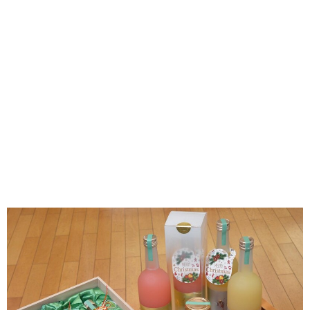
味わう一覧
麺類
ご当地グルメ
酒
スイーツ
癒す一覧
温泉
自然
宿泊
青森県
岩手県
秋田県