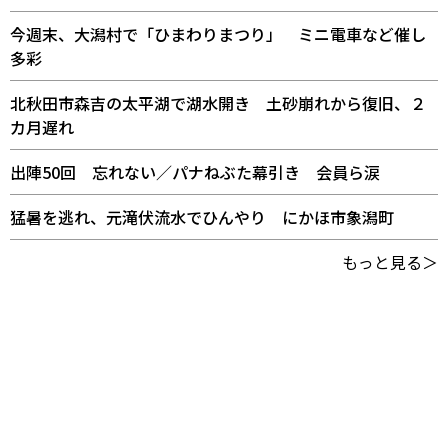
今週末、大潟村で「ひまわりまつり」 ミニ電車など催し
多彩
北秋田市森吉の太平湖で湖水開き 土砂崩れから復旧、２
カ月遅れ
出陣50回 忘れない／パナねぶた幕引き 会員ら涙
猛暑を逃れ、元滝伏流水でひんやり にかほ市象潟町
もっと見る＞