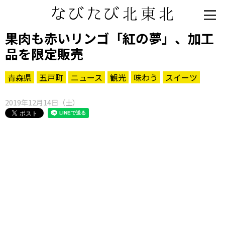
果肉も赤いリンゴ「紅の夢」、加工
品を限定販売
青森県
五戸町
ニュース
観光
味わう
スイーツ
2019年12月14日（土）
知る一覧
世界遺産
文化・歴史
パワースポット
ミステリー
観る一覧
桜
花
紅葉
楽しむ一覧
まつり・イベント
聖地
おみやげ・特産
道の駅・産直
鉄道
アウトドア・レジャー