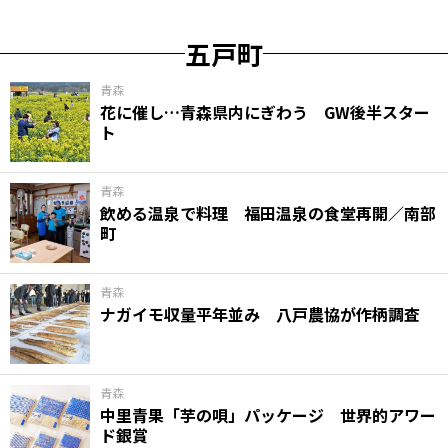
五戸町
青森
花に催し…青森県内にぎわう GW後半スター
ト
青森
飲める温泉で料理 福田温泉の食堂再開／南部
町
青森
ナガイモ収量平年並み 八戸農協が作柄調査
青森
中里青果「芋の唄」パッケージ 世界的アワー
ド銀賞