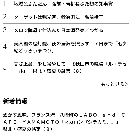
地域色ふんだん 弘前・青柳ねぷた初の知事賞
ターゲットは観光客、鍛冶町に「弘前横丁」
メロン酵母で仕込んだ日本酒発売／つがる
美人画の絵灯籠、夜の湯沢を照らす ７日まで「七夕
絵どうろうまつり」
甘さ上品、少し冷やして 北秋田市の晩梅「ル・デセ
ール」 県北・盛夏の銘菓（８）
もっと見る＞
新着情報
酒かす風味、フランス流 八峰町のＬＡＢＯ ａｎｄ Ｃ
ＡＦＥ ＹＡＭＡＭＯＴＯ「マカロン『シラカミ』」」
県北・盛夏の銘菓（９）