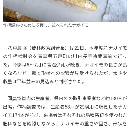
作柄調査のために収穫し、並べられたナガイモ
八戸農協（若林政秀組合長）は21日、本年度産ナガイモ
の作柄検討会を青森県五戸町の川内長芋冷蔵庫前で行っ
た。今季は6～7月に高温少雨が続き、ナガイモの長さが長
くなるなど一部で形状への影響が見受けられたが、太さや
収量は平年並みの見込みと判断された。
同農協管内の生産者、県内外の取引事業者など約130人が
出席。作柄調査では、生産者58戸が試験用に収穫したナガ
イモ174本が並び、来場者はそれぞれの品種系統や使われた
肥料などを確認しながら、ナガイモの重さや固さ、形状を