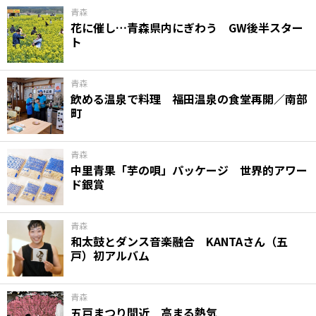
青森
花に催し…青森県内にぎわう GW後半スター
ト
青森
飲める温泉で料理 福田温泉の食堂再開／南部
町
青森
中里青果「芋の唄」パッケージ 世界的アワー
ド銀賞
青森
和太鼓とダンス音楽融合 KANTAさん（五
戸）初アルバム
青森
五戸まつり間近 高まる熱気