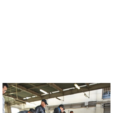
味わう一覧
麺類
ご当地グルメ
酒
スイーツ
癒す一覧
温泉
自然
宿泊
青森県
岩手県
秋田県