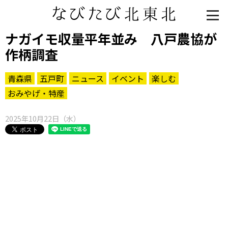
ナガイモ収量平年並み 八戸農協が
作柄調査
青森県
五戸町
ニュース
イベント
楽しむ
おみやげ・特産
2025年10月22日（水）
知る一覧
世界遺産
文化・歴史
パワースポット
ミステリー
観る一覧
桜
花
紅葉
楽しむ一覧
まつり・イベント
聖地
おみやげ・特産
道の駅・産直
鉄道
アウトドア・レジャー