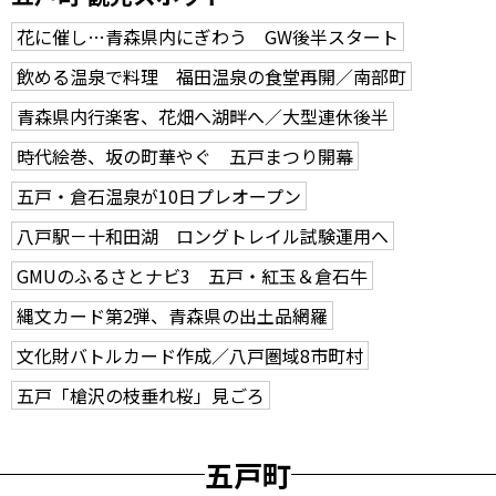
花に催し…青森県内にぎわう GW後半スタート
飲める温泉で料理 福田温泉の食堂再開／南部町
青森県内行楽客、花畑へ湖畔へ／大型連休後半
時代絵巻、坂の町華やぐ 五戸まつり開幕
五戸・倉石温泉が10日プレオープン
八戸駅－十和田湖 ロングトレイル試験運用へ
GMUのふるさとナビ3 五戸・紅玉＆倉石牛
縄文カード第2弾、青森県の出土品網羅
文化財バトルカード作成／八戸圏域8市町村
五戸「槍沢の枝垂れ桜」見ごろ
五戸町