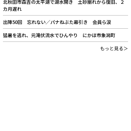
北秋田市森吉の太平湖で湖水開き 土砂崩れから復旧、２
カ月遅れ
出陣50回 忘れない／パナねぶた幕引き 会員ら涙
猛暑を逃れ、元滝伏流水でひんやり にかほ市象潟町
もっと見る＞