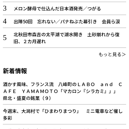
メロン酵母で仕込んだ日本酒発売／つがる
出陣50回 忘れない／パナねぶた幕引き 会員ら涙
北秋田市森吉の太平湖で湖水開き 土砂崩れから復
旧、２カ月遅れ
もっと見る＞
新着情報
酒かす風味、フランス流 八峰町のＬＡＢＯ ａｎｄ Ｃ
ＡＦＥ ＹＡＭＡＭＯＴＯ「マカロン『シラカミ』」」
県北・盛夏の銘菓（９）
今週末、大潟村で「ひまわりまつり」 ミニ電車など催し
多彩