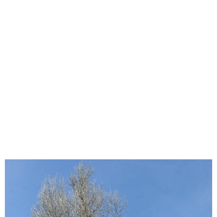
味わう一覧
麺類
ご当地グルメ
酒
スイーツ
癒す一覧
温泉
自然
宿泊
青森県
岩手県
秋田県