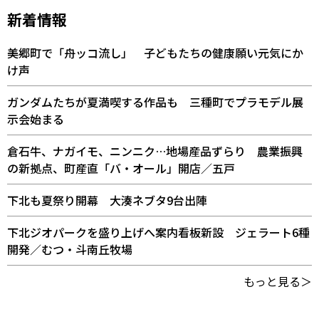
新着情報
美郷町で「舟ッコ流し」 子どもたちの健康願い元気にか
け声
ガンダムたちが夏満喫する作品も 三種町でプラモデル展
示会始まる
倉石牛、ナガイモ、ニンニク…地場産品ずらり 農業振興
の新拠点、町産直「バ・オール」開店／五戸
下北も夏祭り開幕 大湊ネブタ9台出陣
下北ジオパークを盛り上げへ案内看板新設 ジェラート6種
開発／むつ・斗南丘牧場
もっと見る＞