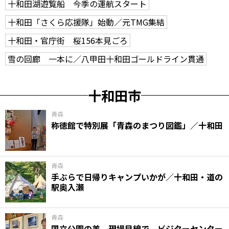
十和田湖遊覧船 今季の運航スタート
十和田「さくら応援隊」始動／元TMG集結
十和田・官庁街 桜156本見ごろ
雪の回廊 一本に／八甲田十和田ゴールドライン貫通
十和田市
青森
称徳館で特別展「青森のまつり図鑑」／十和田
青森
手ぶらで日帰りキャンプいかが／十和田・道の
駅奥入瀬
青森
国立公園の美、現場目線で ビジターセンター