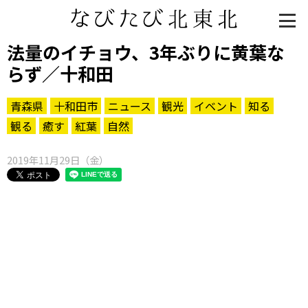
法量のイチョウ、3年ぶりに黄葉な
らず／十和田
青森県
十和田市
ニュース
観光
イベント
知る
観る
癒す
紅葉
自然
2019年11月29日（金）
知る一覧
世界遺産
文化・歴史
パワースポット
ミステリー
観る一覧
桜
花
紅葉
楽しむ一覧
まつり・イベント
聖地
おみやげ・特産
道の駅・産直
鉄道
アウトドア・レジャー