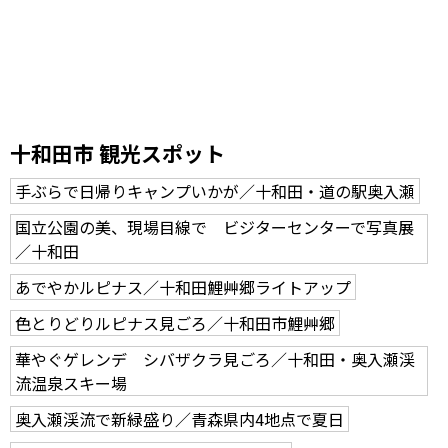
十和田市 観光スポット
手ぶらで日帰りキャンプいかが／十和田・道の駅奥入瀬
国立公園の美、現場目線で ビジターセンターで写真展
／十和田
あでやかルピナス／十和田鯉艸郷ライトアップ
色とりどりルピナス見ごろ／十和田市鯉艸郷
華やぐゲレンデ シバザクラ見ごろ／十和田・奥入瀬渓
流温泉スキー場
奥入瀬渓流で新緑盛り／青森県内4地点で夏日