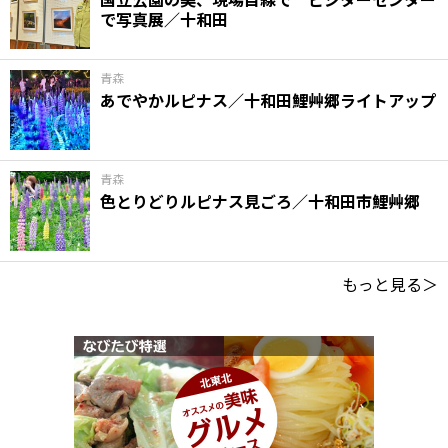
で写真展／十和田
青森
あでやかルピナス／十和田鯉艸郷ライトアップ
青森
色とりどりルピナス見ごろ／十和田市鯉艸郷
もっと見る＞