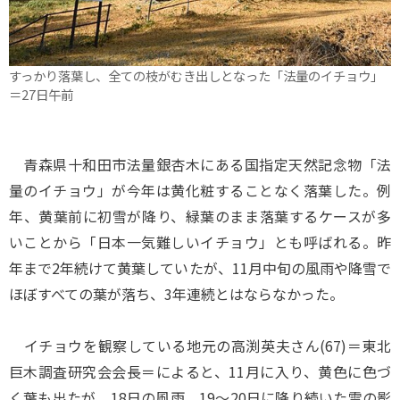
すっかり落葉し、全ての枝がむき出しとなった「法量のイチョウ」
＝27日午前
青森県十和田市法量銀杏木にある国指定天然記念物「法
量のイチョウ」が今年は黄化粧することなく落葉した。例
年、黄葉前に初雪が降り、緑葉のまま落葉するケースが多
いことから「日本一気難しいイチョウ」とも呼ばれる。昨
年まで2年続けて黄葉していたが、11月中旬の風雨や降雪で
ほぼすべての葉が落ち、3年連続とはならなかった。
イチョウを観察している地元の高渕英夫さん(67)＝東北
巨木調査研究会会長＝によると、11月に入り、黄色に色づ
く葉も出たが、18日の風雨、19～20日に降り続いた雪の影