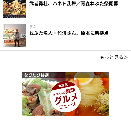
武者勇壮、ハネト乱舞／青森ねぶた祭開幕
青森
ねぶた名人・竹浪さん、橋本に新拠点
もっと見る＞