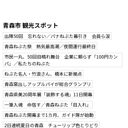
青森市 観光スポット
出陣50回 忘れない／パナねぶた幕引き 会員ら涙
青森ねぶた祭 熱気最高潮／夜間運行最終日
市民一丸、50回目晴れ舞台 企業に頼らず「100円カン
パ」／私たちのねぶた
ねぶた名人・竹浪さん、橋本に新拠点
青森窯出しアップルパイが総合グランプリ
青森県美20周年展「装飾する魂」11日開幕
一筆入魂 命宿す／青森ねぶた「目入れ」
青森ねぶた開幕まで1カ月、ガイド隊が始動
2日連続夏日の青森 チューリップ色とりどり