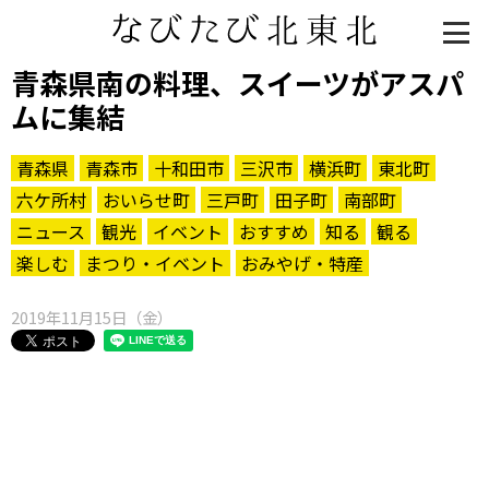
青森県南の料理、スイーツがアスパ
ムに集結
青森県
青森市
十和田市
三沢市
横浜町
東北町
六ケ所村
おいらせ町
三戸町
田子町
南部町
ニュース
観光
イベント
おすすめ
知る
観る
楽しむ
まつり・イベント
おみやげ・特産
2019年11月15日（金）
知る一覧
世界遺産
文化・歴史
パワースポット
ミステリー
観る一覧
桜
花
紅葉
楽しむ一覧
まつり・イベント
聖地
おみやげ・特産
道の駅・産直
鉄道
アウトドア・レジャー