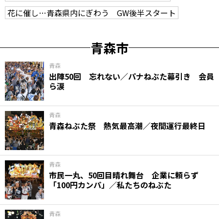
花に催し…青森県内にぎわう GW後半スタート
青森市
青森
出陣50回 忘れない／パナねぶた幕引き 会員
ら涙
青森
青森ねぶた祭 熱気最高潮／夜間運行最終日
青森
市民一丸、50回目晴れ舞台 企業に頼らず
「100円カンパ」／私たちのねぶた
青森