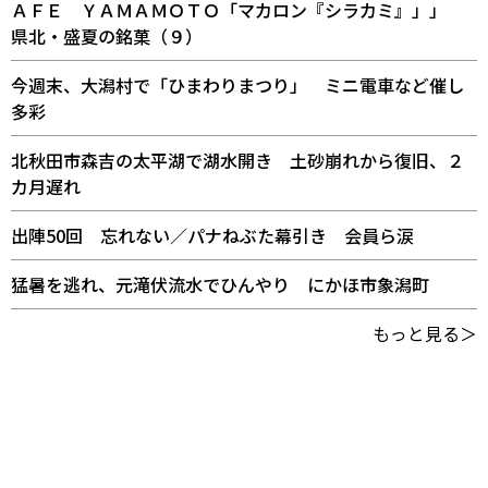
ＡＦＥ ＹＡＭＡＭＯＴＯ「マカロン『シラカミ』」」
県北・盛夏の銘菓（９）
今週末、大潟村で「ひまわりまつり」 ミニ電車など催し
多彩
北秋田市森吉の太平湖で湖水開き 土砂崩れから復旧、２
カ月遅れ
出陣50回 忘れない／パナねぶた幕引き 会員ら涙
猛暑を逃れ、元滝伏流水でひんやり にかほ市象潟町
もっと見る＞