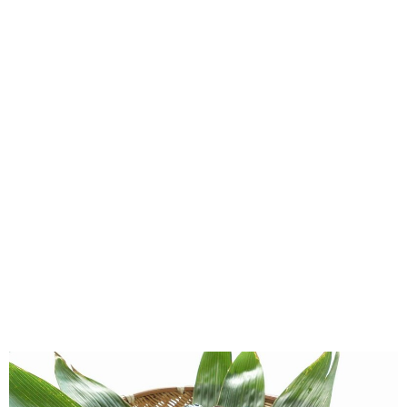
味わう一覧
麺類
ご当地グルメ
酒
スイーツ
癒す一覧
温泉
自然
宿泊
青森県
岩手県
秋田県