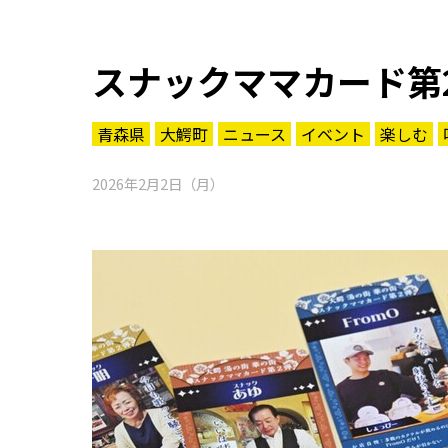
スナックママカード第
青森県
大鰐町
ニュース
イベント
楽しむ
2026年2月2日（月）
知る一覧
世界遺産
文化・歴史
パワースポット
ミステリー