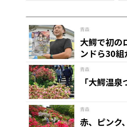
青森
大鰐で初の
ンドら30組
青森
「大鰐温泉
青森
赤、ピンク