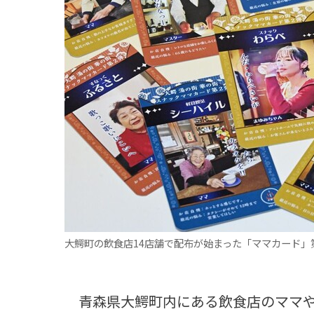
観る一覧
桜
花
紅葉
楽しむ一覧
まつり・イベント
聖地
おみやげ・特産
道の駅・産直
鉄道
アウトドア・レジャー
味わう一覧
麺類
ご当地グルメ
酒
スイーツ
癒す一覧
温泉
自然
宿泊
青森県
岩手県
秋田県
大鰐町の飲食店14店舗で配布が始まった「ママカード」
青森県大鰐町内にある飲食店のママや