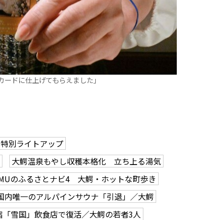
カードに仕上げてもらえました」
間特別ライトアップ
大鰐温泉もやし収穫本格化 立ち上る湯気
GMUのふるさとナビ4 大鰐・ホットな町歩き
国内唯一のアルパインサウナ「引退」／大鰐
宿「雪国」飲食店で復活／大鰐の若者3人