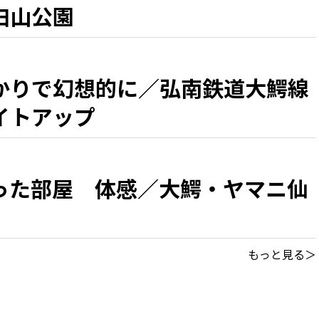
臼山公園
かりで幻想的に／弘南鉄道大鰐線
イトアップ
った部屋 体感／大鰐・ヤマニ仙
もっと見る＞