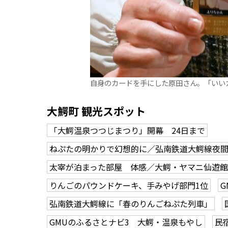
自身のカードを手にした原田さん。「いい
大鰐町 観光スポット
「大鰐温泉つつじまつり」開幕 24日まで
ねぷたの明かりで幻想的に／弘南鉄道大鰐線夜
太宰が泊まった部屋 体感／大鰐・ヤマニ仙遊館
りんごのパウンドケーキ、手みやげ部門1位
弘南鉄道大鰐線に「春のりんごねぷた列車」
GMUのふるさとナビ3 大鰐・温泉もやし
民