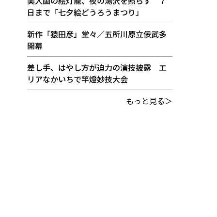
美人画の絵灯籠、夜の湯沢を照らす ７
日まで「七夕絵どうろうまつり」
新作「猿田彦」堂々／五所川原立佞武多
開幕
差し手、はやし方が迫力の演技披露 エ
リアなかいちで竿燈妙技大会
もっと見る＞