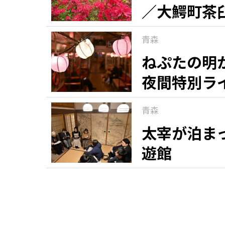
／大鰐町茶
青森
ねぷたの明
夜間特別ラ
青森
太宰が泊ま
遊館