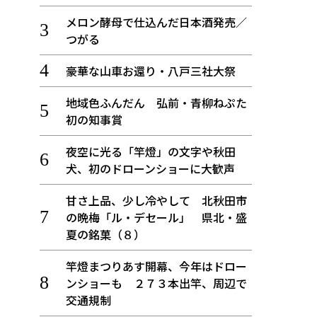
メロン酵母で仕込んだ日本酒発売／
つがる
豪華な山車お還り・八戸三社大祭
地域色ふんだん 弘前・青柳ねぷた
初の知事賞
夜空に光る「竿燈」の文字や秋田
犬、初のドローンショーに大歓声
甘さ上品、少し冷やして 北秋田市
の晩梅「ル・デセール」 県北・盛
夏の銘菓（８）
竿燈まつりあす開幕、今年はドロー
ンショーも ２７３本出竿、周辺で
交通規制