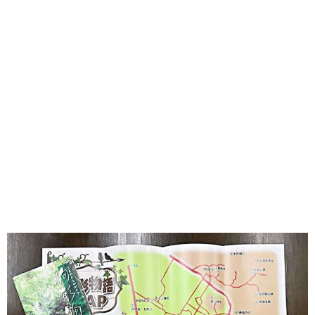
味わう一覧
麺類
ご当地グルメ
酒
スイーツ
癒す一覧
温泉
自然
宿泊
青森県
岩手県
秋田県