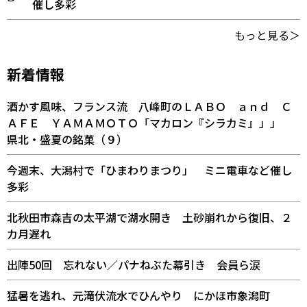
催し多彩
もっと見る＞
新着情報
酒かす風味、フランス流 八峰町のＬＡＢＯ ａｎｄ Ｃ
ＡＦＥ ＹＡＭＡＭＯＴＯ「マカロン『シラカミ』」」
県北・盛夏の銘菓（９）
今週末、大潟村で「ひまわりまつり」 ミニ電車など催し
多彩
北秋田市森吉の太平湖で湖水開き 土砂崩れから復旧、２
カ月遅れ
出陣50回 忘れない／パナねぶた幕引き 会員ら涙
猛暑を逃れ、元滝伏流水でひんやり にかほ市象潟町