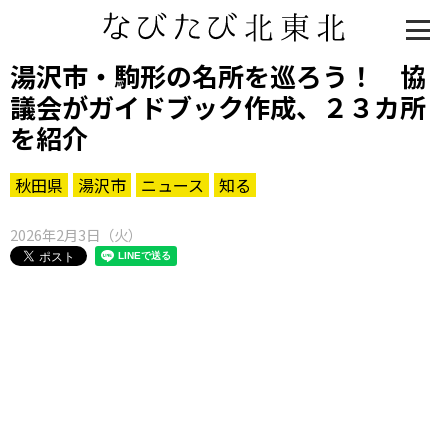
湯沢市・駒形の名所を巡ろう！ 協
議会がガイドブック作成、２３カ所
を紹介
秋田県
湯沢市
ニュース
知る
2026年2月3日（火）
知る一覧
世界遺産
文化・歴史
パワースポット
ミステリー
観る一覧
桜
花
紅葉
楽しむ一覧
まつり・イベント
聖地
おみやげ・特産
道の駅・産直
鉄道
アウトドア・レジャー