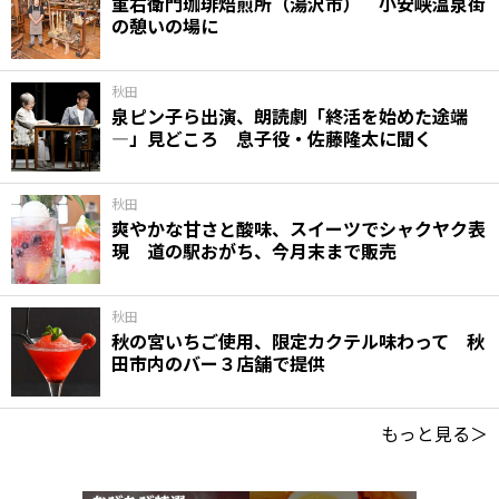
重右衛門珈琲焙煎所（湯沢市） 小安峡温泉街
の憩いの場に
秋田
泉ピン子ら出演、朗読劇「終活を始めた途端
―」見どころ 息子役・佐藤隆太に聞く
秋田
爽やかな甘さと酸味、スイーツでシャクヤク表
現 道の駅おがち、今月末まで販売
秋田
秋の宮いちご使用、限定カクテル味わって 秋
田市内のバー３店舗で提供
もっと見る＞