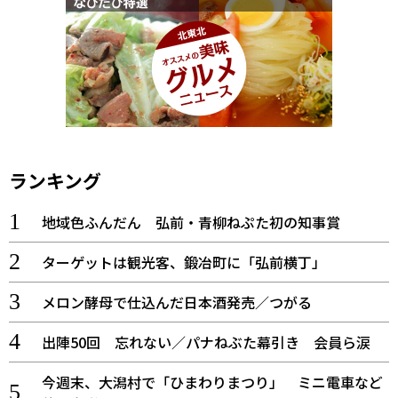
ランキング
地域色ふんだん 弘前・青柳ねぷた初の知事賞
ターゲットは観光客、鍛冶町に「弘前横丁」
メロン酵母で仕込んだ日本酒発売／つがる
出陣50回 忘れない／パナねぶた幕引き 会員ら涙
今週末、大潟村で「ひまわりまつり」 ミニ電車など