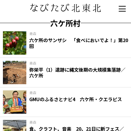
六ケ所村
青森
六ケ所のサンザシ 「食べにおいでよ！」第20
回
青森
弥栄平（1）遺跡に縄文後期の大規模集落跡／
六ケ所
知る一覧
世界遺産
文化・歴史
パワースポット
ミステリー
青森
GMUのふるさとナビ4 六ケ所・クエラピス
観る一覧
桜
花
紅葉
楽しむ一覧
まつり・イベント
聖地
おみやげ・特産
道の駅・産直
鉄道
アウトドア・レジャー
青森
食、クラフト、音楽 20、21日に新フェス／