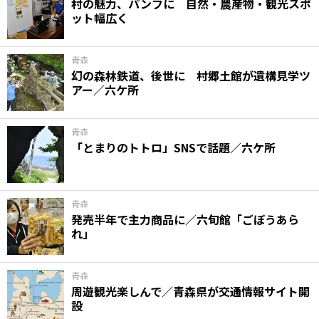
村の魅力、パンフに 自然・農産物・観光スポ
ット幅広く
青森
幻の森林鉄道、後世に 村郷土館が遺構見学ツ
アー／六ケ所
青森
「とまりのトトロ」SNSで話題／六ケ所
青森
発売半年で主力商品に／六旬館「ごぼうあら
れ」
青森
周遊観光楽しんで／青森県が交通情報サイト開
設