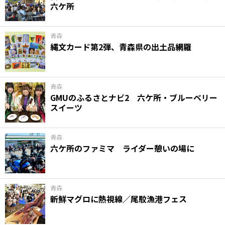
六ケ所
味わう一覧
麺類
ご当地グルメ
酒
スイーツ
癒す一覧
温泉
自然
宿泊
青森
縄文カード第2弾、青森県の出土品網羅
青森県
岩手県
秋田県
青森
GMUのふるさとナビ2 六ケ所・ブルーベリー
スイーツ
青森
六ケ所のファミマ ライダー憩いの場に
青森
新鮮マグロに熱視線／尾駮漁港フェス