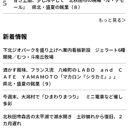
甘さ上品、少し冷やして 北秋田市の晩梅「ル・デセ
ール」 県北・盛夏の銘菓（８）
もっと見る＞
新着情報
下北ジオパークを盛り上げへ案内看板新設 ジェラート6種
開発／むつ・斗南丘牧場
酒かす風味、フランス流 八峰町のＬＡＢＯ ａｎｄ Ｃ
ＡＦＥ ＹＡＭＡＭＯＴＯ「マカロン『シラカミ』」」
県北・盛夏の銘菓（９）
今週末、大潟村で「ひまわりまつり」 ミニ電車など催し
多彩
北秋田市森吉の太平湖で湖水開き 土砂崩れから復旧、２
カ月遅れ