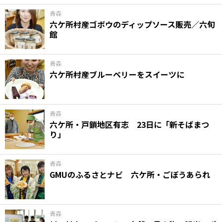
青森
六ケ所村産ゴボウのディップソース販売／六旬
館
青森
六ケ所村産ブルーベリーをスイーツに
青森
六ケ所・戸鎖地区有志 23日に「新そばまつ
り」
青森
GMUのふるさとナビ 六ケ所・ごぼうあられ
青森