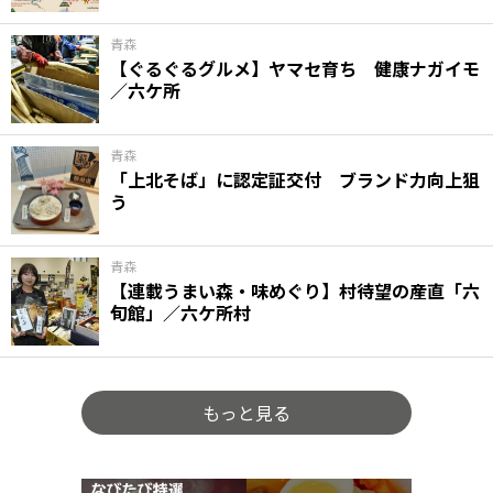
青森
【ぐるぐるグルメ】ヤマセ育ち 健康ナガイモ
／六ケ所
青森
「上北そば」に認定証交付 ブランド力向上狙
う
青森
【連載うまい森・味めぐり】村待望の産直「六
旬館」／六ケ所村
もっと見る