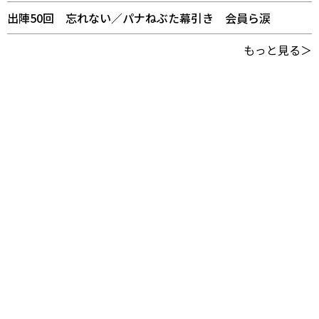
出陣50回 忘れない／パナねぶた幕引き 会員ら涙
もっと見る＞