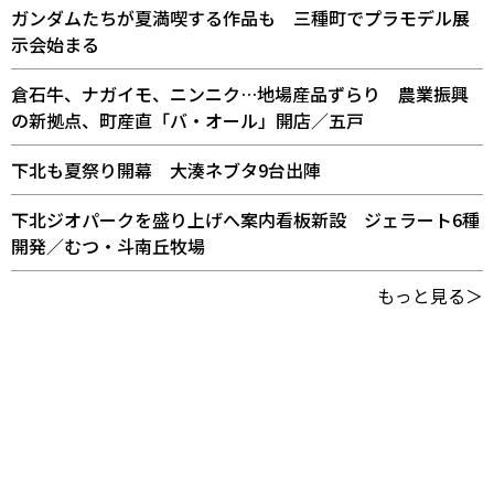
ガンダムたちが夏満喫する作品も 三種町でプラモデル展
示会始まる
倉石牛、ナガイモ、ニンニク…地場産品ずらり 農業振興
の新拠点、町産直「バ・オール」開店／五戸
下北も夏祭り開幕 大湊ネブタ9台出陣
下北ジオパークを盛り上げへ案内看板新設 ジェラート6種
開発／むつ・斗南丘牧場
もっと見る＞