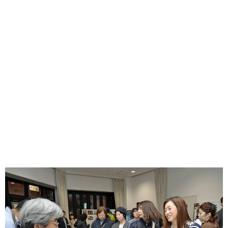
味わう一覧
麺類
ご当地グルメ
酒
スイーツ
癒す一覧
温泉
自然
宿泊
青森県
岩手県
秋田県