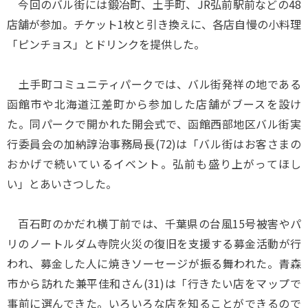
今回のバル街には鍛冶町、土手町、JR弘前駅前などの48
店舗が参加。チケット1枚と引き換えに、各店自慢の小料理
「ピンチョス」とドリンクを提供した。
土手町コミュニティパークでは、バル街発祥の地である
函館市や北海道江差町から参加した店舗がブースを設け
た。同パークで開かれた開会式で、函館西部地区バル街実
行委員会の加納諄治事務局長(72)は「バル街はお客さまの
おかげで続いているイベント。弘前も盛り上がってほし
い」とあいさつした。
百石町のかだれ横丁前では、千葉県の台風15号被害やパ
リのノートルダム寺院火災の復旧を支援する募金活動が行
われ、募金した人に焼きソーセージが振る舞われた。青森
市から訪れた兼平佳和さん(31)は「行きたい店をマップで
事前に選んできた。いろいろな店を知ることができるので