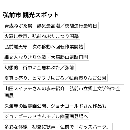
弘前市 観光スポット
青森ねぶた祭 熱気最高潮／夜間運行最終日
火扇に歓声、弘前ねぷたまつり開幕
弘前城天守 次の移動へ回転作業開始
縄文人なりきり体験／大森勝山遺跡再開
幻想的 街中に金魚ねぷた／弘前
夏真っ盛り、ヒマワリ見ごろ／弘前市りんご公園
山田スイッチさんの歩み紹介 弘前市立郷土文学館で企
画展
久渡寺の幽霊画公開、ジョナゴールドさん作品も
ジョナゴールドさんモデル幽霊画登場へ
多彩な体験 初夏に歓声／弘前で「キッズパーク」