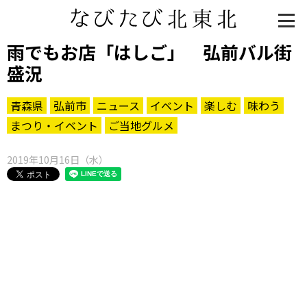
雨でもお店「はしご」 弘前バル街
盛況
青森県
弘前市
ニュース
イベント
楽しむ
味わう
まつり・イベント
ご当地グルメ
2019年10月16日（水）
知る一覧
世界遺産
文化・歴史
パワースポット
ミステリー
観る一覧
桜
花
紅葉
楽しむ一覧
まつり・イベント
聖地
おみやげ・特産
道の駅・産直
鉄道
アウトドア・レジャー