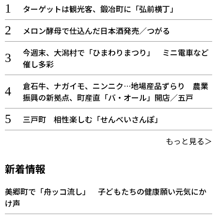
ターゲットは観光客、鍛冶町に「弘前横丁」
メロン酵母で仕込んだ日本酒発売／つがる
今週末、大潟村で「ひまわりまつり」 ミニ電車など
催し多彩
倉石牛、ナガイモ、ニンニク…地場産品ずらり 農業
振興の新拠点、町産直「バ・オール」開店／五戸
三戸町 相性楽しむ「せんべいさんぽ」
もっと見る＞
新着情報
美郷町で「舟ッコ流し」 子どもたちの健康願い元気にか
け声