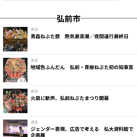
弘前市
青森
青森ねぶた祭 熱気最高潮／夜間運行最終日
青森
地域色ふんだん 弘前・青柳ねぷた初の知事賞
青森
火扇に歓声、弘前ねぷたまつり開幕
青森
ジェンダー表現、広告で考える 弘大資料館で
企画展