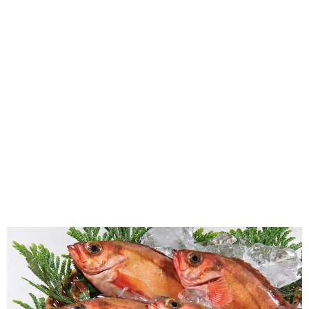
味わう一覧
麺類
ご当地グルメ
酒
スイーツ
癒す一覧
温泉
自然
宿泊
青森県
岩手県
秋田県