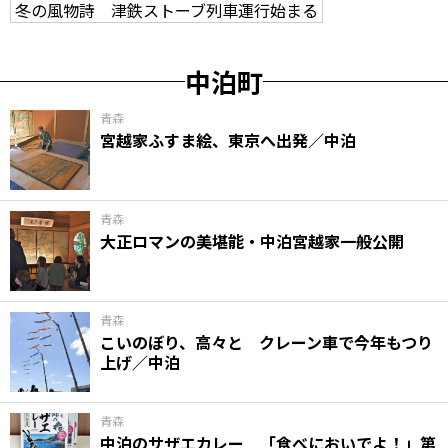
冬の風物詩 津鉄ストーブ列車運行始まる
中泊町
青森
宮越家ふすま絵、東京へ出発／中泊
青森
大正ロマンの美堪能・中泊宮越家一般公開
青森
こいのぼり、高々と クレーン車で今年もつり
上げ／中泊
青森
中泊のサザエカレー 「食べにおいでよ！」第