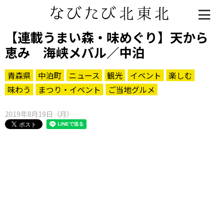
【連載うまい森・味めぐり】天から
恵み 海峡メバル／中泊
青森県
中泊町
ニュース
観光
イベント
楽しむ
味わう
まつり・イベント
ご当地グルメ
2019年8月19日（月）
知る一覧
世界遺産
文化・歴史
パワースポット
ミステリー
観る一覧
桜
花
紅葉
楽しむ一覧
まつり・イベント
聖地
おみやげ・特産
道の駅・産直
鉄道
アウトドア・レジャー