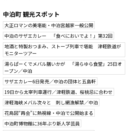
中泊町 観光スポット
大正ロマンの美堪能・中泊宮越家一般公開
中泊のサザエカレー 「食べにおいでよ！」第32回
地酒と特製おつまみ、ストーブ列車で堪能 津軽鉄道が
モニターツアー
湯らぱーくでメバル膳いかが 「湯らゆら食堂」25日オ
ープン／中泊
サザエカレー6日発売／中泊の団体と五島軒
19日から太宰列車運行／津軽鉄道、桜桃忌に合わせ
津軽海峡メバル次々と 刺し網漁解禁／中泊
花鳥図“再会”に熱視線・中泊で公開始まる
中泊町博物館に36年ぶり新人学芸員