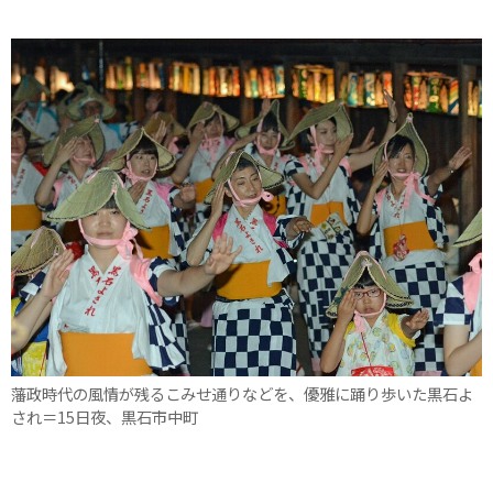
藩政時代の風情が残るこみせ通りなどを、優雅に踊り歩いた黒石よ
され＝15日夜、黒石市中町