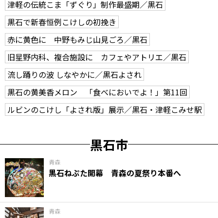
津軽の伝統こま「ずぐり」制作最盛期／黒石
黒石で新春恒例こけしの初挽き
赤に黄色に 中野もみじ山見ごろ／黒石
旧星野内科、複合施設に カフェやアトリエ／黒石
流し踊りの波 しなやかに／黒石よされ
黒石の黄美香メロン 「食べにおいでよ！」第11回
ルビンのこけし「よされ版」展示／黒石・津軽こみせ駅
黒石市
青森
黒石ねぷた開幕 青森の夏祭り本番へ
青森