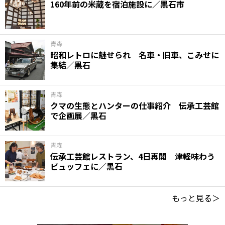
160年前の米蔵を宿泊施設に／黒石市
青森
昭和レトロに魅せられ 名車・旧車、こみせに
集結／黒石
青森
クマの生態とハンターの仕事紹介 伝承工芸館
で企画展／黒石
青森
伝承工芸館レストラン、4日再開 津軽味わう
ビュッフェに／黒石
もっと見る＞