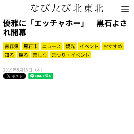
優雅に「エッチャホー」 黒石よさ
れ開幕
青森県
黒石市
ニュース
観光
イベント
おすすめ
知る
観る
楽しむ
まつり・イベント
2019年8月15日（木）
知る一覧
世界遺産
文化・歴史
パワースポット
ミステリー
観る一覧
桜
花
紅葉
楽しむ一覧
まつり・イベント
聖地
おみやげ・特産
道の駅・産直
鉄道
アウトドア・レジャー