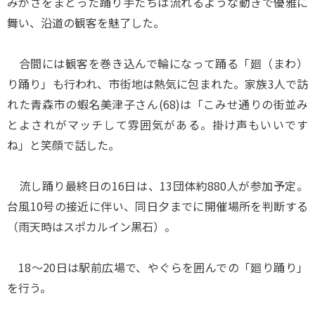
みがさをまとった踊り手たちは流れるような動きで優雅に
舞い、沿道の観客を魅了した。
合間には観客を巻き込んで輪になって踊る「廻（まわ）
り踊り」も行われ、市街地は熱気に包まれた。家族3人で訪
れた青森市の蝦名美津子さん(68)は「こみせ通りの街並み
とよされがマッチして雰囲気がある。掛け声もいいです
ね」と笑顔で話した。
流し踊り最終日の16日は、13団体約880人が参加予定。
台風10号の接近に伴い、同日夕までに開催場所を判断する
（雨天時はスポカルイン黒石）。
18～20日は駅前広場で、やぐらを囲んでの「廻り踊り」
を行う。