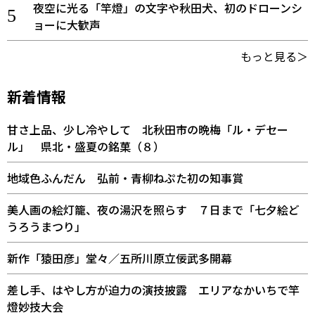
夜空に光る「竿燈」の文字や秋田犬、初のドローンシ
ョーに大歓声
もっと見る＞
新着情報
甘さ上品、少し冷やして 北秋田市の晩梅「ル・デセー
ル」 県北・盛夏の銘菓（８）
地域色ふんだん 弘前・青柳ねぷた初の知事賞
美人画の絵灯籠、夜の湯沢を照らす ７日まで「七夕絵ど
うろうまつり」
新作「猿田彦」堂々／五所川原立佞武多開幕
差し手、はやし方が迫力の演技披露 エリアなかいちで竿
燈妙技大会