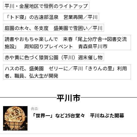
平川・金屋地区で恒例のライトアップ
「トド寝」の古遠部温泉 営業再開／平川
庭園の木々、冬支度 盛美園で雪囲い／平川
読書やおもちゃ楽しんで 来春「尾上分庁舎→図書交流
施設」 周知図りプレイベント 青森県平川市
赤や黄に色づく猿賀公園（平川）週末催し物
ハスの花、盛美園 ゼリーに／平川「きりんの里」利用
者、職員、弘大生が開発
平川市
青森
「世界一」など25台堂々 平川ねぷた開幕