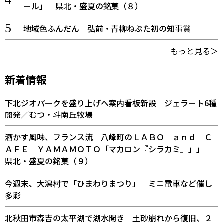
ール」 県北・盛夏の銘菓（８）
地域色ふんだん 弘前・青柳ねぷた初の知事賞
もっと見る＞
新着情報
下北ジオパークを盛り上げへ案内看板新設 ジェラート6種
開発／むつ・斗南丘牧場
酒かす風味、フランス流 八峰町のＬＡＢＯ ａｎｄ Ｃ
ＡＦＥ ＹＡＭＡＭＯＴＯ「マカロン『シラカミ』」」
県北・盛夏の銘菓（９）
今週末、大潟村で「ひまわりまつり」 ミニ電車など催し
多彩
北秋田市森吉の太平湖で湖水開き 土砂崩れから復旧、２