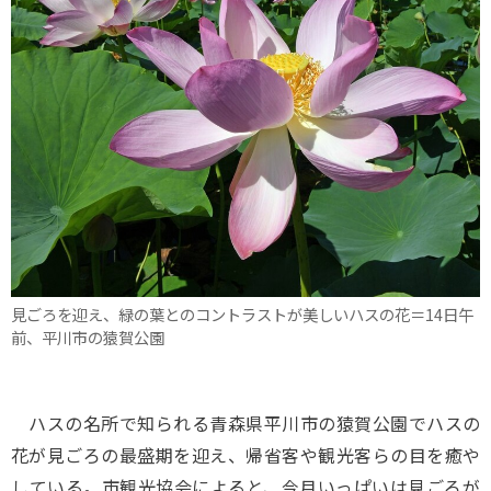
見ごろを迎え、緑の葉とのコントラストが美しいハスの花＝14日午
前、平川市の猿賀公園
ハスの名所で知られる青森県平川市の猿賀公園でハスの
花が見ごろの最盛期を迎え、帰省客や観光客らの目を癒や
している。市観光協会によると、今月いっぱいは見ごろが