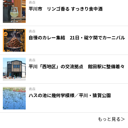
青森
平川市 リンゴ香る すっきり食中酒
青森
自慢のカレー集結 21日・碇ケ関でカーニバル
青森
平川「西地区」の交流拠点 館田駅に整備着々
青森
ハスの池に幾何学模様／平川・猿賀公園
もっと見る＞