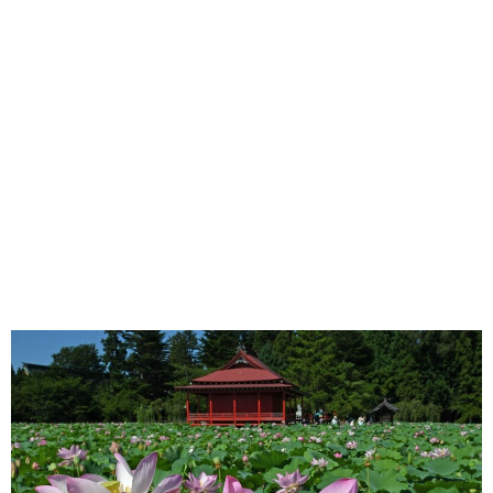
味わう一覧
麺類
ご当地グルメ
酒
スイーツ
癒す一覧
温泉
自然
宿泊
青森県
岩手県
秋田県