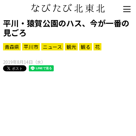
平川・猿賀公園のハス、今が一番の
見ごろ
青森県
平川市
ニュース
観光
観る
花
2019年8月14日（水）
知る一覧
世界遺産
文化・歴史
パワースポット
ミステリー
観る一覧
桜
花
紅葉
楽しむ一覧
まつり・イベント
聖地
おみやげ・特産
道の駅・産直
鉄道
アウトドア・レジャー