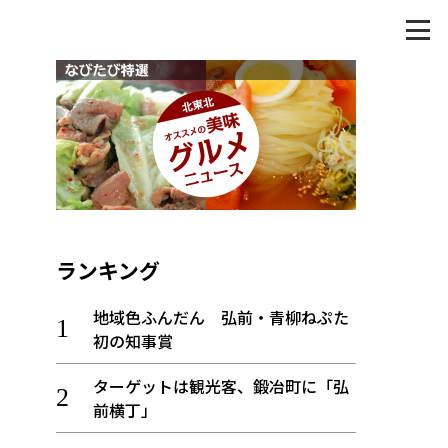
ランキング
地域色ふんだん 弘前・青柳ねぷた
初の知事賞
ターゲットは観光客、鍛冶町に「弘
前横丁」