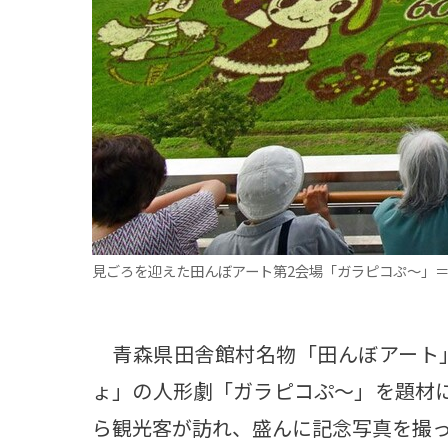
観る一覧
桜
花
紅葉
楽しむ一覧
まつり・イベント
聖地
おみやげ・特産
道の駅・産直
鉄道
アウトドア・レジャー
味わう一覧
麺類
ご当地グルメ
酒
スイーツ
癒す一覧
温泉
自然
宿泊
見ごろを迎えた田んぼアート第2会場「ガラピコぷ～」＝
青森県
岩手県
秋田県
青森県田舎館村名物「田んぼアート」
ょ」の人形劇「ガラピコぷ～」を題材に
ら観光客が訪れ、盛んに記念写真を撮