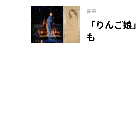
青森
「りんご娘
も