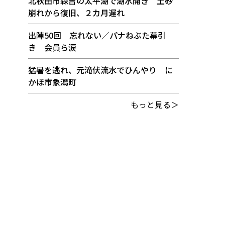
北秋田市森吉の太平湖で湖水開き 土砂
崩れから復旧、２カ月遅れ
出陣50回 忘れない／パナねぶた幕引
き 会員ら涙
猛暑を逃れ、元滝伏流水でひんやり に
かほ市象潟町
もっと見る＞