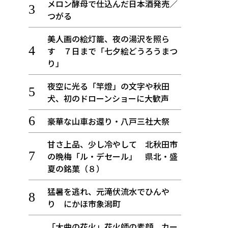
メロン酵母で仕込んだ日本酒発売／
つがる
美人画の絵灯籠、夜の湯沢を照ら
す ７日まで「七夕絵どうろうまつ
り」
夜空に光る「竿燈」の文字や秋田
犬、初のドローンショーに大歓声
豪華な山車お還り・八戸三社大祭
甘さ上品、少し冷やして 北秋田市
の晩梅「ル・デセール」 県北・盛
夏の銘菓（８）
猛暑を逃れ、元滝伏流水でひんや
り にかほ市象潟町
「大曲の花火」花火師の素顔、カー