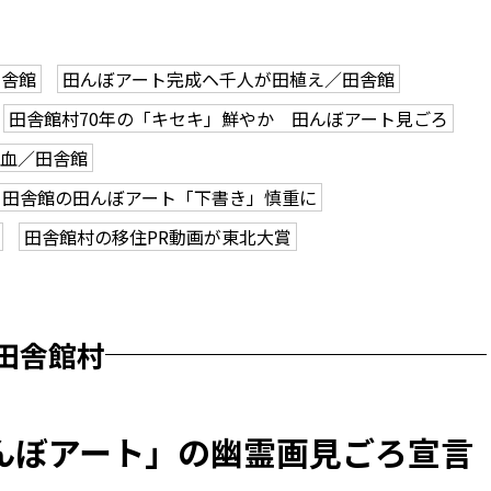
田舎館
田んぼアート完成ヘ千人が田植え／田舎館
田舎館村70年の「キセキ」鮮やか 田んぼアート見ごろ
熱血／田舎館
田舎館の田んぼアート「下書き」慎重に
田舎館村の移住PR動画が東北大賞
田舎館村
んぼアート」の幽霊画見ごろ宣言