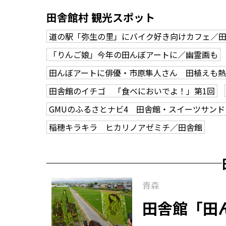
田舎館村 観光スポット
道の駅「弥生の里」にバイク好き向けカフェ／
「りんご娘」今年の田んぼアートに／幽霊画も
田んぼアートに俳優・市原隼人さん 田植えも
田舎館のイチゴ 「食べにおいでよ！」第1回
GMUのふるさとナビ4 田舎館・スイーツサンド
稲穂キラキラ ヒカリノアゼミチ／田舎館
青森
田舎館「田