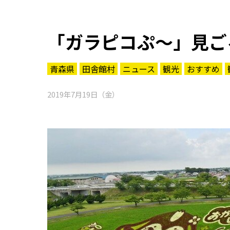
「ガラピコぷ～」見ご
青森県
田舎館村
ニュース
観光
おすすめ
2019年7月19日（金）
知る一覧
世界遺産
文化・歴史
パワースポット
ミステリー