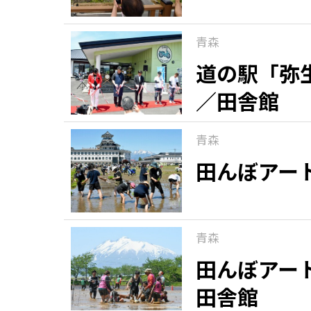
青森
道の駅「弥
／田舎館
青森
田んぼアー
青森
田んぼアー
田舎館