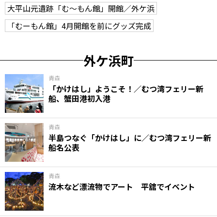
大平山元遺跡「む～もん館」開館／外ケ浜
「むーもん館」4月開館を前にグッズ完成
外ケ浜町
青森
「かけはし」ようこそ！／むつ湾フェリー新
船、蟹田港初入港
青森
半島つなぐ「かけはし」に／むつ湾フェリー新
船名公表
青森
流木など漂流物でアート 平舘でイベント