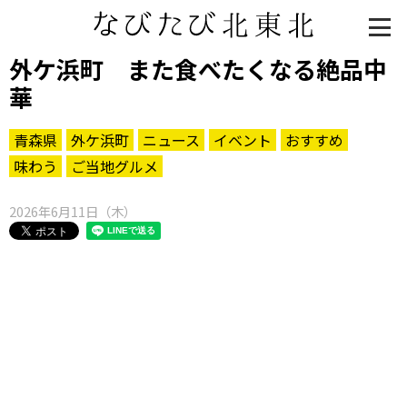
外ケ浜町 また食べたくなる絶品中
華
青森県
外ケ浜町
ニュース
イベント
おすすめ
味わう
ご当地グルメ
2026年6月11日（木）
知る一覧
世界遺産
文化・歴史
パワースポット
ミステリー
観る一覧
桜
花
紅葉
楽しむ一覧
まつり・イベント
聖地
おみやげ・特産
道の駅・産直
鉄道
アウトドア・レジャー