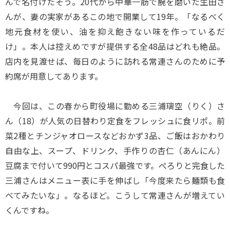
んで名付けたそう。20代から中華一筋で腕を磨いた生田さ
んが、妻の実家があるこの地で開業して19年。「なるべく
地元食材を使い、油を抑え飽きない味を作っているだ
け」。本人は控えめですが提供する全48品はどれも絶品。
店内を見渡せば、毎日のように訪れる常連さんのために予
約席が用意してあります。
今回は、この春から町役場に勤める三浦璃空（りく）さ
ん（18）が人気の日替わり定食をフレッシュに食リポ。前
菜2種とチンジャオロースなどおかず3品、ご飯はおかわり
自由な上、スープ、ドリンク、手作りの杏仁（あんにん）
豆腐まで付いて990円とコスパ最強です。ぺろりと完食した
三浦さんはメニュー表に手を伸ばし「今度来たら麺類も食
べてみたいな」。なるほど。こうして常連さんが増えてい
くんですね。