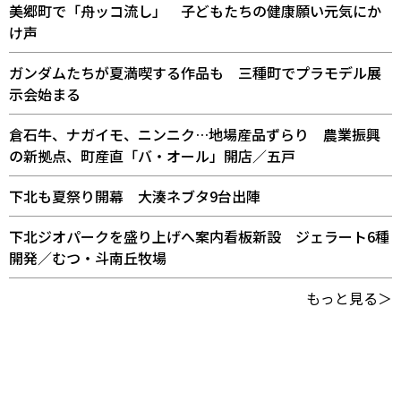
美郷町で「舟ッコ流し」 子どもたちの健康願い元気にか
け声
ガンダムたちが夏満喫する作品も 三種町でプラモデル展
示会始まる
倉石牛、ナガイモ、ニンニク…地場産品ずらり 農業振興
の新拠点、町産直「バ・オール」開店／五戸
下北も夏祭り開幕 大湊ネブタ9台出陣
下北ジオパークを盛り上げへ案内看板新設 ジェラート6種
開発／むつ・斗南丘牧場
もっと見る＞