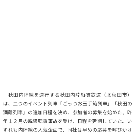
味わう一覧
麺類
ご当地グルメ
酒
スイーツ
癒す一覧
温泉
自然
宿泊
青森県
岩手県
秋田県
秋田内陸線を運行する秋田内陸縦貫鉄道（北秋田市）
は、二つのイベント列車「ごっつお玉手箱列車」「秋田の
酒蔵列車」の追加日程を決め、参加者の募集を始めた。昨
年１２月の脱線転覆事故を受け、日程を延期していた。い
ずれも内陸線の人気企画で、同社は早めの応募を呼びかけ