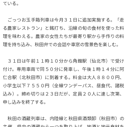
ている。
ごっつお玉手箱列車は今月３１日に追加実施する。「走
る農家レストラン」と銘打ち、沿線の旬の食材を使った料
理を味わえる。農家の女性たちが最寄り駅から手作りの料
理を持ち込み、秋田弁での会話や車窓の雪景色を楽しむ。
３１日は午前１１時１０分から角館駅（仙北市）で受け
付け。専用車両で同５０分に発車し、午後１時１４分に阿
仁合駅（北秋田市）に到着する。料金は大人８８００円、
小学生以下７５５０円（全線ワンデーパス、昼食代、諸税
込み）。締め切りは２３日だが、定員２０人に達し次第、
申し込みを終了する。
秋田の酒蔵列車は、内陸線と秋田県酒類卸（秋田市）の
主催。県内の酒蔵から一つを取り上げ、地酒と地元食材を