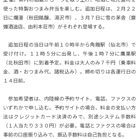
使った特製おつまみ弁当を楽しむ。追加日程は、２月２２
日に爛漫（秋田銘醸、湯沢市）、３月７日に雪の茅舎（齋
彌酒造店、由利本荘市）がそれぞれ登場する。
追加日程の当日は午前１０時半から角館駅（仙北市）で
受け付け。１１時５分に出発し、午後１時７分に鷹巣駅
（北秋田市）に到着予定。料金は大人のみ７千円（乗車料
金、酒・おつまみ代、諸税込み）。締め切りは各運行日の
１４日前。
参加希望者は、内陸線の予約サイト、電話、ファクスの
いずれかで申し込む。予約サイトの場合、料金の支払い方
法はクレジットカード決済のみで、別途システム手数料
（１人当たり３３０円）が必要。電話とファクスの場合は
事前の口座振り込みで、振込手数料は自己負担となる。