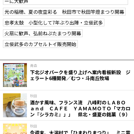
ーに大歓声
光の稲穂、夏の夜空彩る 秋田市で秋田竿燈まつり開幕
忠孝太鼓 小型化して7年ぶり出陣・立佞武多
火扇に歓声、弘前ねぷたまつり開幕
立佞武多のカプセルトイ販売開始
青森
下北ジオパークを盛り上げへ案内看板新設 ジ
ェラート6種開発／むつ・斗南丘牧場
秋田
酒かす風味、フランス流 八峰町のＬＡＢＯ
ａｎｄ ＣＡＦＥ ＹＡＭＡＭＯＴＯ「マカロ
ン『シラカミ』」」 県北・盛夏の銘菓（９）
秋田
今週末、大潟村で「ひまわりまつり」 ミニ電