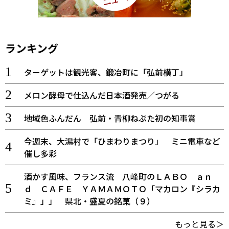
ランキング
ターゲットは観光客、鍛冶町に「弘前横丁」
メロン酵母で仕込んだ日本酒発売／つがる
地域色ふんだん 弘前・青柳ねぷた初の知事賞
今週末、大潟村で「ひまわりまつり」 ミニ電車など
催し多彩
酒かす風味、フランス流 八峰町のＬＡＢＯ ａｎ
ｄ ＣＡＦＥ ＹＡＭＡＭＯＴＯ「マカロン『シラカ
ミ』」」 県北・盛夏の銘菓（９）
もっと見る＞