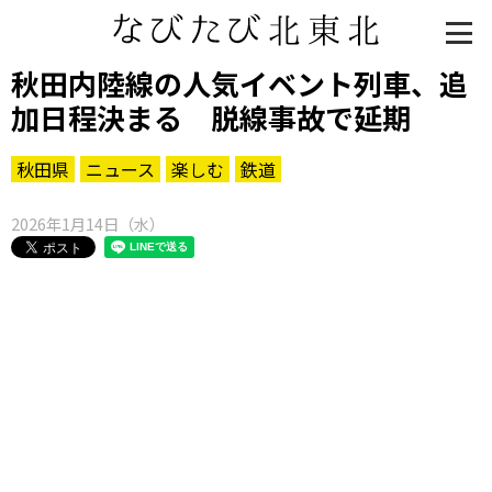
秋田内陸線の人気イベント列車、追
加日程決まる 脱線事故で延期
秋田県
ニュース
楽しむ
鉄道
2026年1月14日（水）
知る一覧
世界遺産
文化・歴史
パワースポット
ミステリー
観る一覧
桜
花
紅葉
楽しむ一覧
まつり・イベント
聖地
おみやげ・特産
道の駅・産直
鉄道
アウトドア・レジャー