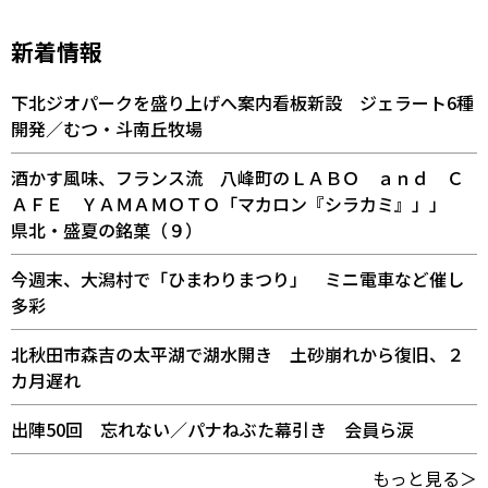
新着情報
下北ジオパークを盛り上げへ案内看板新設 ジェラート6種
開発／むつ・斗南丘牧場
酒かす風味、フランス流 八峰町のＬＡＢＯ ａｎｄ Ｃ
ＡＦＥ ＹＡＭＡＭＯＴＯ「マカロン『シラカミ』」」
県北・盛夏の銘菓（９）
今週末、大潟村で「ひまわりまつり」 ミニ電車など催し
多彩
北秋田市森吉の太平湖で湖水開き 土砂崩れから復旧、２
カ月遅れ
出陣50回 忘れない／パナねぶた幕引き 会員ら涙
もっと見る＞