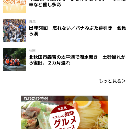
車など催し多彩
青森
出陣50回 忘れない／パナねぶた幕引き 会員
ら涙
秋田
北秋田市森吉の太平湖で湖水開き 土砂崩れか
ら復旧、２カ月遅れ
もっと見る＞