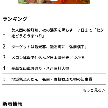
ランキング
美人画の絵灯籠、夜の湯沢を照らす ７日まで「七夕
絵どうろうまつり」
ターゲットは観光客、鍛冶町に「弘前横丁」
メロン酵母で仕込んだ日本酒発売／つがる
豪華な山車お還り・八戸三社大祭
地域色ふんだん 弘前・青柳ねぷた初の知事賞
もっと見る＞
新着情報