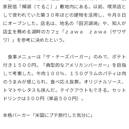
家民宿「輝湖（てるこ）」敷地内にある。以前、喫茶店と
して使われていた築３０年ほどの建物を活用し、今月８日
にオープンした。店名は、地名の「田沢湖潟」や、知人が
店主を務める湖畔のカフェ「ｚａｗａ ｚａｗａ（ザワザ
ワ）」を参考に決めたという。
食事メニューは「ザ・チーズバーガー」のみで、ポテト
付き１５００円。「典型的なアメリカンバーガー」を目指
して考案した。牛肉１００％、１５０グラムのパティは肉
のうまみが感じられ、食べ応え抜群。オリジナルソース、
トマトやレタスも挟んだ。テイクアウトもできる。セット
ドリンクは３００円（単品５００円）。
本格バーガー「米国にプチ旅行した気分に」