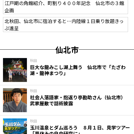
江戸期の角館紹介、町割り４００年記念 仙北市の３館
企画
北秋田、仙北市に宿泊すると…内陸線１日乗り放題きっ
ぷ進呈
仙北市
秋田
巨大な龍みこし湖上舞う 仙北市で「たざわ
湖・龍神まつり」
秋田
社会人落語家・抱返り亭勘助さん（仙北市）
武家屋敷で話術披露
秋田
玉川温泉とダム巡ろう ８月１日、見学ツアー
「夏休みの自由研究に」