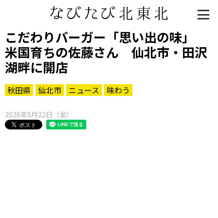
こだわりバーガー「思い出の味」
米国育ちの佐藤さん 仙北市・田沢
湖畔に開店
秋田県
仙北市
ニュース
味わう
2026年5月22日（金）
知る一覧
世界遺産
文化・歴史
パワースポット
ミステリー
観る一覧
桜
花
紅葉
楽しむ一覧
まつり・イベント
聖地
おみやげ・特産
道の駅・産直
鉄道
アウトドア・レジャー