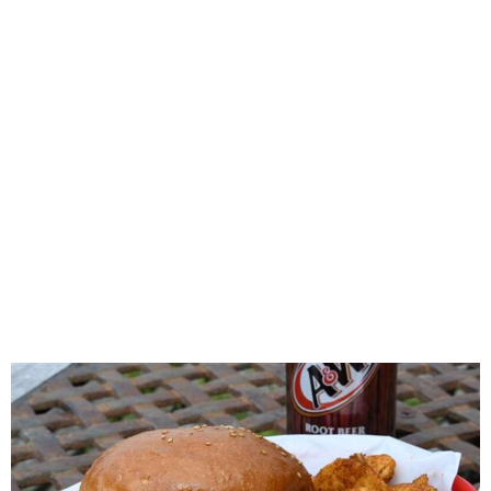
味わう一覧
麺類
ご当地グルメ
酒
スイーツ
癒す一覧
温泉
自然
宿泊
青森県
岩手県
秋田県