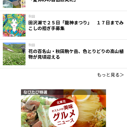
秋田
田沢湖で２５日「龍神まつり」 １７日までみ
こしの担ぎ手募集
秋田
花の百名山・秋田駒ケ岳、色とりどりの高山植
物が見頃迎える
もっと見る＞