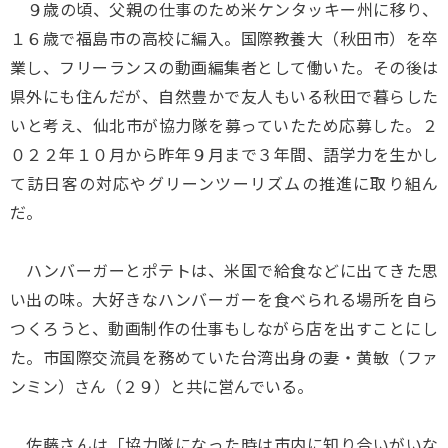
９歳の頃、父親の仕事のため米ケンタッキー州に移り、
１６歳で福島市の高校に編入。国際教養大（秋田市）を卒
業し、フリーランスの動画編集者として働いた。その後は
県外にも住んだが、自然豊かで友人もいる秋田で暮らした
いと考え、仙北市が協力隊を募っていたため応募した。２
０２２年１０月から昨年９月まで３年間、語学力を生かし
て訪日客の対応やグリーンツーリズムの推進に取り組ん
だ。
ハンバーガーとポテトは、米国で給食などに出てきた思
い出の味。大好きなハンバーガーを食べられる場所を自ら
つくろうと、動画制作の仕事もしながら店を出すことにし
た。市国際交流員を務めていた台湾出身の妻・黄敏（ファ
ンミン）さん（２９）と共に営んでいる。
佐藤さんは「協力隊になった時は市内に知り合いがいな