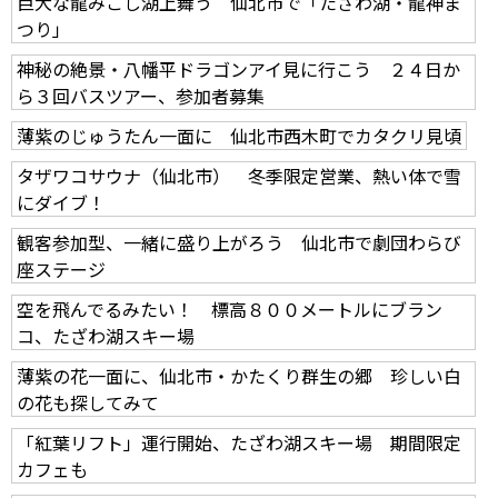
巨大な龍みこし湖上舞う 仙北市で「たざわ湖・龍神ま
つり」
神秘の絶景・八幡平ドラゴンアイ見に行こう ２４日か
ら３回バスツアー、参加者募集
薄紫のじゅうたん一面に 仙北市西木町でカタクリ見頃
タザワコサウナ（仙北市） 冬季限定営業、熱い体で雪
にダイブ！
観客参加型、一緒に盛り上がろう 仙北市で劇団わらび
座ステージ
空を飛んでるみたい！ 標高８００メートルにブラン
コ、たざわ湖スキー場
薄紫の花一面に、仙北市・かたくり群生の郷 珍しい白
の花も探してみて
「紅葉リフト」運行開始、たざわ湖スキー場 期間限定
カフェも