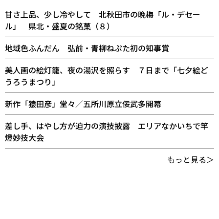
甘さ上品、少し冷やして 北秋田市の晩梅「ル・デセー
ル」 県北・盛夏の銘菓（８）
地域色ふんだん 弘前・青柳ねぷた初の知事賞
美人画の絵灯籠、夜の湯沢を照らす ７日まで「七夕絵ど
うろうまつり」
新作「猿田彦」堂々／五所川原立佞武多開幕
差し手、はやし方が迫力の演技披露 エリアなかいちで竿
燈妙技大会
もっと見る＞