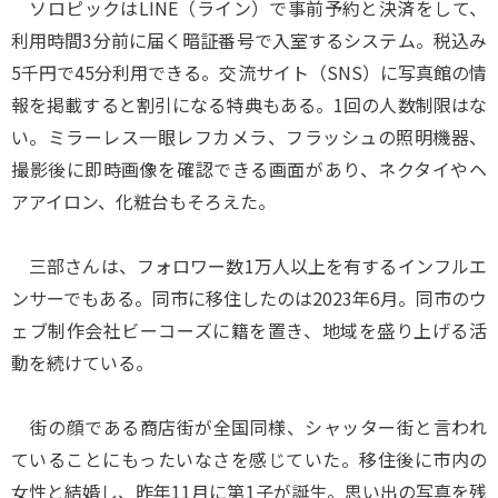
ソロピックはLINE（ライン）で事前予約と決済をして、
利用時間3分前に届く暗証番号で入室するシステム。税込み
5千円で45分利用できる。交流サイト（SNS）に写真館の情
報を掲載すると割引になる特典もある。1回の人数制限はな
い。ミラーレス一眼レフカメラ、フラッシュの照明機器、
撮影後に即時画像を確認できる画面があり、ネクタイやヘ
アアイロン、化粧台もそろえた。
三部さんは、フォロワー数1万人以上を有するインフルエ
ンサーでもある。同市に移住したのは2023年6月。同市のウ
ェブ制作会社ビーコーズに籍を置き、地域を盛り上げる活
動を続けている。
街の顔である商店街が全国同様、シャッター街と言われ
ていることにもったいなさを感じていた。移住後に市内の
女性と結婚し、昨年11月に第1子が誕生。思い出の写真を残