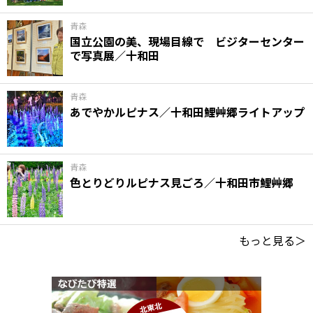
青森
国立公園の美、現場目線で ビジターセンター
で写真展／十和田
青森
あでやかルピナス／十和田鯉艸郷ライトアップ
青森
色とりどりルピナス見ごろ／十和田市鯉艸郷
もっと見る＞