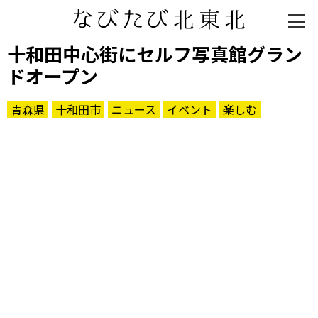
十和田中心街にセルフ写真館グラン
ドオープン
青森県
十和田市
ニュース
イベント
楽しむ
知る一覧
世界遺産
文化・歴史
パワースポット
ミステリー
観る一覧
桜
花
紅葉
楽しむ一覧
まつり・イベント
聖地
おみやげ・特産
道の駅・産直
鉄道
アウトドア・レジャー