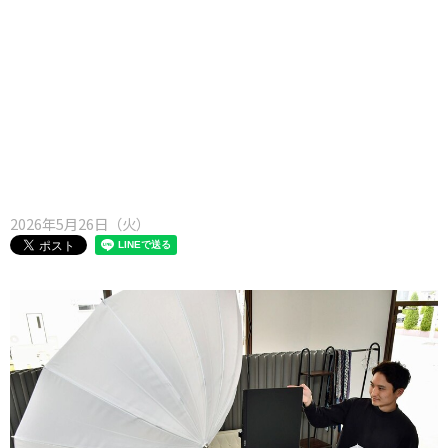
味わう一覧
麺類
ご当地グルメ
酒
スイーツ
癒す一覧
温泉
自然
宿泊
青森県
岩手県
秋田県
2026年5月26日（火）