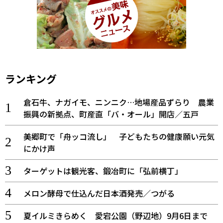
ランキング
倉石牛、ナガイモ、ニンニク…地場産品ずらり 農業
振興の新拠点、町産直「バ・オール」開店／五戸
美郷町で「舟ッコ流し」 子どもたちの健康願い元気
にかけ声
ターゲットは観光客、鍛冶町に「弘前横丁」
メロン酵母で仕込んだ日本酒発売／つがる
夏イルミきらめく 愛宕公園（野辺地）9月6日まで