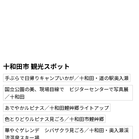
十和田市 観光スポット
手ぶらで日帰りキャンプいかが／十和田・道の駅奥入瀬
国立公園の美、現場目線で ビジターセンターで写真展
／十和田
あでやかルピナス／十和田鯉艸郷ライトアップ
色とりどりルピナス見ごろ／十和田市鯉艸郷
華やぐゲレンデ シバザクラ見ごろ／十和田・奥入瀬渓
流温泉スキー場