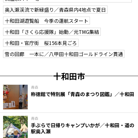
奥入瀬渓流で新緑盛り／青森県内4地点で夏日
十和田湖遊覧船 今季の運航スタート
十和田「さくら応援隊」始動／元TMG集結
十和田・官庁街 桜156本見ごろ
雪の回廊 一本に／八甲田十和田ゴールドライン貫通
十和田市
青森
称徳館で特別展「青森のまつり図鑑」／十和田
青森
手ぶらで日帰りキャンプいかが／十和田・道の
駅奥入瀬