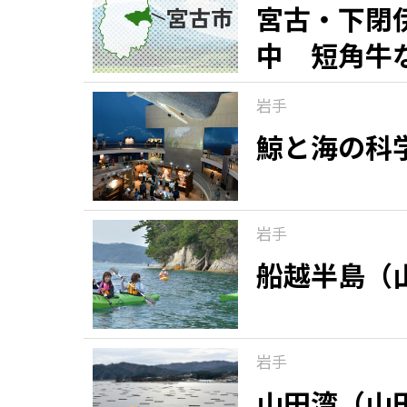
宮古・下閉
中 短角牛
岩手
鯨と海の科
岩手
船越半島（
岩手
山田湾（山