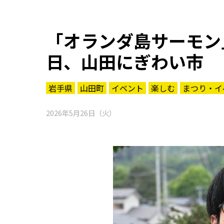
「オランダ島サーモン
日、山田にぎわい市
岩手県
山田町
イベント
楽しむ
まつり・イ
2026年5月26日（火）
知る一覧
世界遺産
文化・歴史
パワースポット
ミステリー