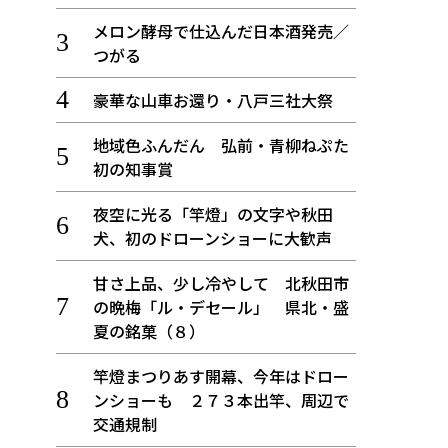
メロン酵母で仕込んだ日本酒発売／
つがる
豪華な山車お還り・八戸三社大祭
地域色ふんだん 弘前・青柳ねぷた
初の知事賞
夜空に光る「竿燈」の文字や秋田
犬、初のドローンショーに大歓声
甘さ上品、少し冷やして 北秋田市
の晩梅「ル・デセール」 県北・盛
夏の銘菓（８）
竿燈まつりあす開幕、今年はドロー
ンショーも ２７３本出竿、周辺で
交通規制