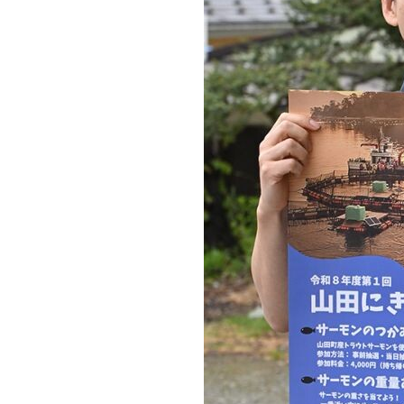
観る一覧
桜
花
紅葉
楽しむ一覧
まつり・イベント
聖地
おみやげ・特産
道の駅・産直
鉄道
アウトドア・レジャー
味わう一覧
麺類
ご当地グルメ
酒
スイーツ
癒す一覧
温泉
自然
宿泊
青森県
岩手県
秋田県