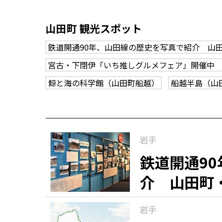
山田町 観光スポット
鉄道開通90年、山田線の歴史を写真で紹介 山
宮古・下閉伊「いち推しグルメフェア」開催中 
鯨と海の科学館（山田町船越）
船越半島（山
岩手
鉄道開通9
介 山田町
岩手