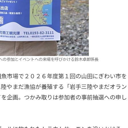
への参加とイベントへの来場を呼びかける鈴木卓郎係長
魚市場で２０２６年度第１回の山田にぎわい市を
三陸やまだ漁協が養殖する「岩手三陸やまだオラン
てを企画。つかみ取りは参加者の事前抽選への申し