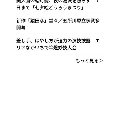
美人画の絵灯籠、夜の湯沢を照らす ７
日まで「七夕絵どうろうまつり」
新作「猿田彦」堂々／五所川原立佞武多
開幕
差し手、はやし方が迫力の演技披露 エ
リアなかいちで竿燈妙技大会
もっと見る＞