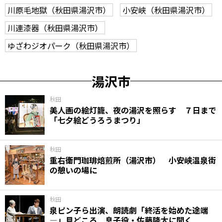
川原毛地獄（秋田県湯沢市）
小安峡（秋田県湯沢市）
川連漆器（秋田県湯沢市）
ゆざわジオパーク（秋田県湯沢市）
湯沢市
秋田
美人画の絵灯籠、夜の湯沢を照らす ７日まで
「七夕絵どうろうまつり」
秋田
重右衛門珈琲焙煎所（湯沢市） 小安峡温泉街
の憩いの場に
秋田
泉ピン子ら出演、朗読劇「終活を始めた途端
―」見どころ 息子役・佐藤隆太に聞く