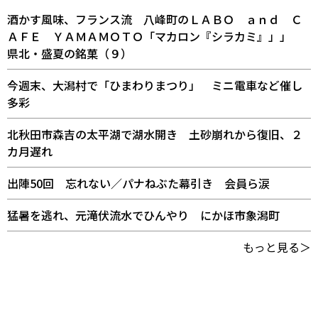
酒かす風味、フランス流 八峰町のＬＡＢＯ ａｎｄ Ｃ
ＡＦＥ ＹＡＭＡＭＯＴＯ「マカロン『シラカミ』」」
県北・盛夏の銘菓（９）
今週末、大潟村で「ひまわりまつり」 ミニ電車など催し
多彩
北秋田市森吉の太平湖で湖水開き 土砂崩れから復旧、２
カ月遅れ
出陣50回 忘れない／パナねぶた幕引き 会員ら涙
猛暑を逃れ、元滝伏流水でひんやり にかほ市象潟町
もっと見る＞