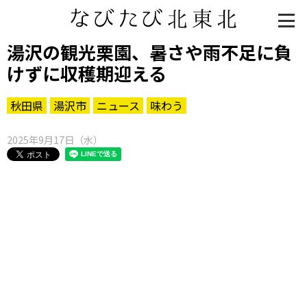
湯沢の観光栗園、暑さや雨不足に負
けずに収穫期迎える
秋田県
湯沢市
ニュース
味わう
2025年9月17日（水）
知る一覧
世界遺産
文化・歴史
パワースポット
ミステリー
観る一覧
桜
花
紅葉
楽しむ一覧
まつり・イベント
聖地
おみやげ・特産
道の駅・産直
鉄道
アウトドア・レジャー