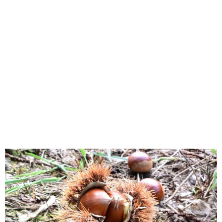
味わう一覧
麺類
ご当地グルメ
酒
スイーツ
癒す一覧
温泉
自然
宿泊
青森県
岩手県
秋田県