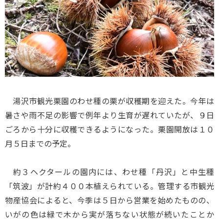
湯沢市観光栗園のわせ種の栗が収穫期を迎えた。今年は
暑さや雨不足の影響で例年より生育が遅れていたが、９日
ごろから十分に収穫できるようになった。栗園開放は１０
月５日までの予定。
約３ヘクタールの園内には、わせ種「丹沢」と中生種
「筑波」が計約４００本植えられている。管理する市観光
物産協会によると、今季は５日から営業を始めたものの、
いがの色は緑で木から実が落ちない状態が続いたことか