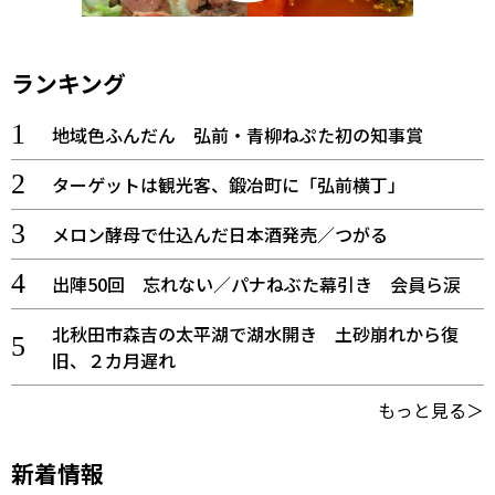
ランキング
地域色ふんだん 弘前・青柳ねぷた初の知事賞
ターゲットは観光客、鍛冶町に「弘前横丁」
メロン酵母で仕込んだ日本酒発売／つがる
出陣50回 忘れない／パナねぶた幕引き 会員ら涙
北秋田市森吉の太平湖で湖水開き 土砂崩れから復
旧、２カ月遅れ
もっと見る＞
新着情報