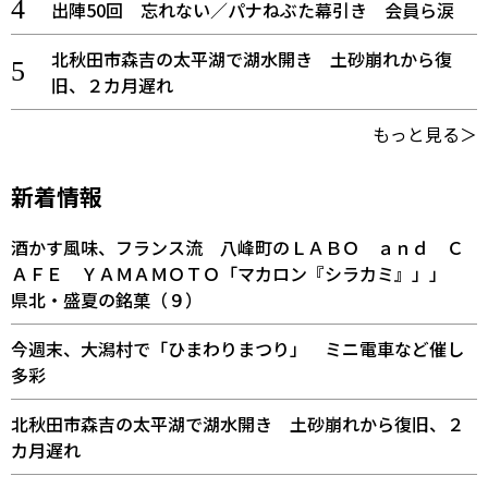
出陣50回 忘れない／パナねぶた幕引き 会員ら涙
北秋田市森吉の太平湖で湖水開き 土砂崩れから復
旧、２カ月遅れ
もっと見る＞
新着情報
酒かす風味、フランス流 八峰町のＬＡＢＯ ａｎｄ Ｃ
ＡＦＥ ＹＡＭＡＭＯＴＯ「マカロン『シラカミ』」」
県北・盛夏の銘菓（９）
今週末、大潟村で「ひまわりまつり」 ミニ電車など催し
多彩
北秋田市森吉の太平湖で湖水開き 土砂崩れから復旧、２
カ月遅れ