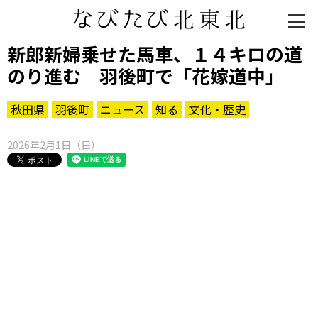
新郎新婦乗せた馬車、１４キロの道
のり進む 羽後町で「花嫁道中」
秋田県
羽後町
ニュース
知る
文化・歴史
2026年2月1日（日）
知る一覧
世界遺産
文化・歴史
パワースポット
ミステリー
観る一覧
桜
花
紅葉
楽しむ一覧
まつり・イベント
聖地
おみやげ・特産
道の駅・産直
鉄道
アウトドア・レジャー