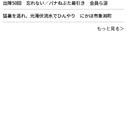
出陣50回 忘れない／パナねぶた幕引き 会員ら涙
猛暑を逃れ、元滝伏流水でひんやり にかほ市象潟町
もっと見る＞