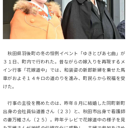
秋田県羽後町の冬の恒例イベント「ゆきとぴあ七曲」が
３１日、町内で行われた。昔ながらの嫁入りを再現するメ
イン行事「花嫁道中」では、和装姿の新郎新婦を乗せた馬
車がおよそ１４キロの道のりを進み、町民らから祝福を受
けた。
行事の主役を務めたのは、昨年８月に結婚した同町新町
出身の会社員仙道善さん（２３）と、秋田市出身で看護師
の妻万維さん（２５）。昨年テレビで花嫁道中の様子を見
た万維さんが地域の伝統文化に感動し、夫婦で参加を決め