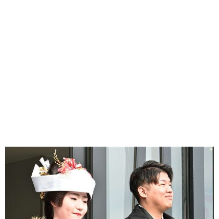
味わう一覧
麺類
ご当地グルメ
酒
スイーツ
癒す一覧
温泉
自然
宿泊
青森県
岩手県
秋田県