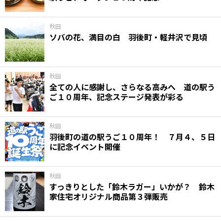
秋田
ソバの花、満目の白 羽後町・軽井沢で見頃
秋田
全ての人に感謝し、さらなる高みへ 道の駅う
ご１０周年、記念ステージ発表が彩る
秋田
羽後町の道の駅うご１０周年！ ７月４、５日
に記念イベント開催
秋田
すっきりとした「鈴木ラガー」いかが？ 鈴木
家住宅オリジナル商品第３弾販売