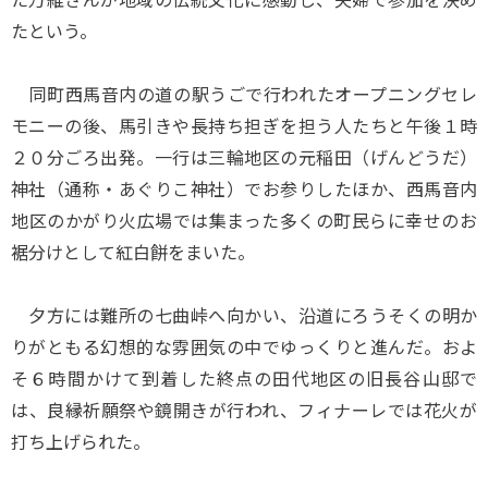
たという。
同町西馬音内の道の駅うごで行われたオープニングセレ
モニーの後、馬引きや長持ち担ぎを担う人たちと午後１時
２０分ごろ出発。一行は三輪地区の元稲田（げんどうだ）
神社（通称・あぐりこ神社）でお参りしたほか、西馬音内
地区のかがり火広場では集まった多くの町民らに幸せのお
裾分けとして紅白餅をまいた。
夕方には難所の七曲峠へ向かい、沿道にろうそくの明か
りがともる幻想的な雰囲気の中でゆっくりと進んだ。およ
そ６時間かけて到着した終点の田代地区の旧長谷山邸で
は、良縁祈願祭や鏡開きが行われ、フィナーレでは花火が
打ち上げられた。