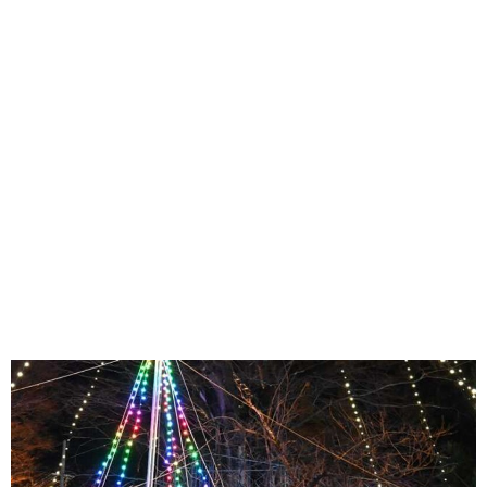
味わう一覧
麺類
ご当地グルメ
酒
スイーツ
癒す一覧
温泉
自然
宿泊
青森県
岩手県
秋田県