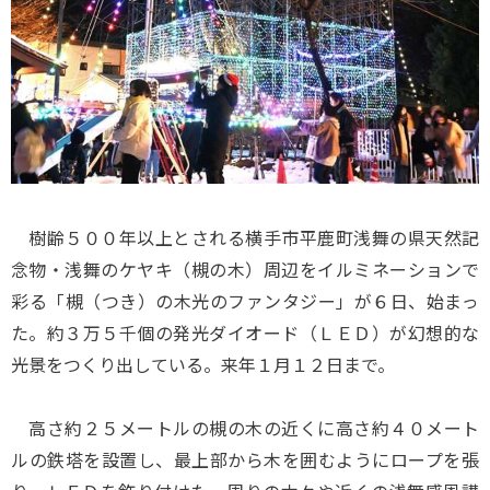
樹齢５００年以上とされる横手市平鹿町浅舞の県天然記
念物・浅舞のケヤキ（槻の木）周辺をイルミネーションで
彩る「槻（つき）の木光のファンタジー」が６日、始まっ
た。約３万５千個の発光ダイオード（ＬＥＤ）が幻想的な
光景をつくり出している。来年１月１２日まで。
高さ約２５メートルの槻の木の近くに高さ約４０メート
ルの鉄塔を設置し、最上部から木を囲むようにロープを張