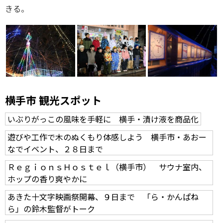
きる。
横手市 観光スポット
いぶりがっこの風味を手軽に 横手・漬け液を商品化
遊びや工作で木のぬくもり体感しよう 横手市・あおー
なでイベント、２８日まで
ＲｅｇｉｏｎｓＨｏｓｔｅｌ（横手市） サウナ室内、
ホップの香り爽やかに
あきた十文字映画祭開幕、９日まで 「ら・かんぱね
ら」の鈴木監督がトーク