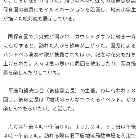
り、ＬＥＤを飾り付けた。周りの木々や近くの浅舞感恩講
保育園の遊具にもイルミネーションを設置し、地元小学生
が描いた絵灯籠も展示している。
同保育園で点灯式が開かれ、カウントダウンに続き一斉
に点灯すると、訪れた人から歓声が上がった。園児による
ハンドベル演奏や歌が披露されたほか、記念の花火も打ち
上げられた。人々は思い思いに周囲を散策したり、写真撮
影を楽しんだりしていた。
平鹿町観光協会（後藤薫会長）の主催。毎年行われ３８
回目。後藤会長は「地域のみんなでつくるイベント。ぜひ
楽しんでもらいたい」と話した。
点灯は午後４時～午前０時。１２月２４、３１日は午後
４時～午前２時。訪れる際は旧平鹿地域局駐車場を利用で