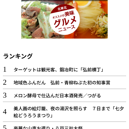
ランキング
ターゲットは観光客、鍛冶町に「弘前横丁」
地域色ふんだん 弘前・青柳ねぷた初の知事賞
メロン酵母で仕込んだ日本酒発売／つがる
美人画の絵灯籠、夜の湯沢を照らす ７日まで「七夕
絵どうろうまつり」
豪華な山車お還り・八戸三社大祭