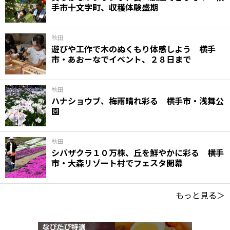
手市十文字町、収穫体験盛期
秋田
遊びや工作で木のぬくもり体感しよう 横手
市・あおーなでイベント、２８日まで
秋田
ハナショウブ、梅雨晴れ彩る 横手市・浅舞公
園
秋田
シバザクラ１０万株、丘を鮮やかに彩る 横手
市・大森リゾート村でフェスタ開幕
もっと見る＞