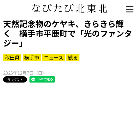
天然記念物のケヤキ、きらきら輝
く 横手市平鹿町で「光のファンタ
ジー」
秋田県
横手市
ニュース
観る
2025年12月7日（日）
知る一覧
世界遺産
文化・歴史
パワースポット
ミステリー
観る一覧
桜
花
紅葉
楽しむ一覧
まつり・イベント
聖地
おみやげ・特産
道の駅・産直
鉄道
アウトドア・レジャー