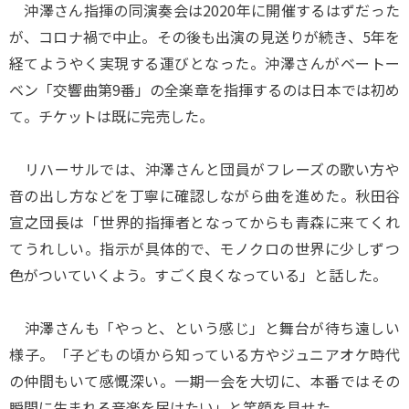
沖澤さん指揮の同演奏会は2020年に開催するはずだった
が、コロナ禍で中止。その後も出演の見送りが続き、5年を
経てようやく実現する運びとなった。沖澤さんがベートー
ベン「交響曲第9番」の全楽章を指揮するのは日本では初め
て。チケットは既に完売した。
リハーサルでは、沖澤さんと団員がフレーズの歌い方や
音の出し方などを丁寧に確認しながら曲を進めた。秋田谷
宣之団長は「世界的指揮者となってからも青森に来てくれ
てうれしい。指示が具体的で、モノクロの世界に少しずつ
色がついていくよう。すごく良くなっている」と話した。
沖澤さんも「やっと、という感じ」と舞台が待ち遠しい
様子。「子どもの頃から知っている方やジュニアオケ時代
の仲間もいて感慨深い。一期一会を大切に、本番ではその
瞬間に生まれる音楽を届けたい」と笑顔を見せた。