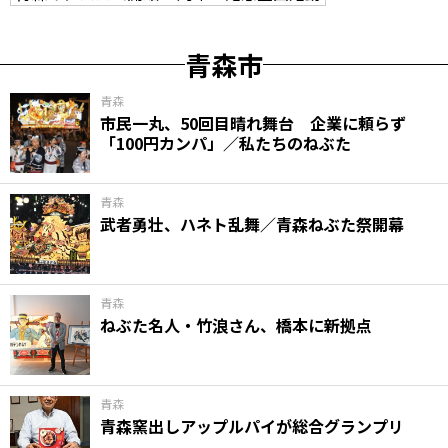
青森市
青森
市民一丸、50回目晴れ舞台 企業に頼らず
「100円カンパ」／私たちのねぶた
青森
武者勇壮、ハネト乱舞／青森ねぶた祭開幕
青森
ねぶた名人・竹浪さん、橋本に新拠点
青森
青森窯出しアップルパイが総合グランプリ