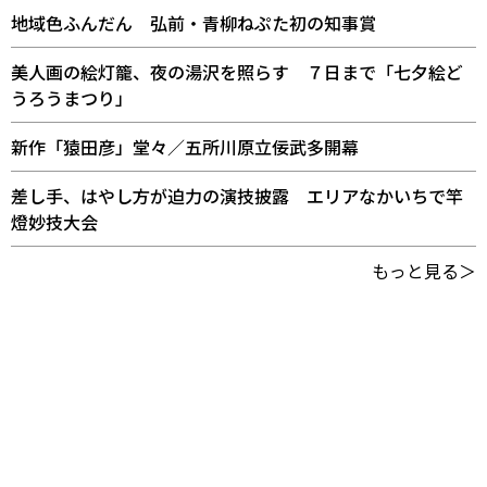
地域色ふんだん 弘前・青柳ねぷた初の知事賞
美人画の絵灯籠、夜の湯沢を照らす ７日まで「七夕絵ど
うろうまつり」
新作「猿田彦」堂々／五所川原立佞武多開幕
差し手、はやし方が迫力の演技披露 エリアなかいちで竿
燈妙技大会
もっと見る＞