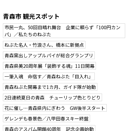
青森市 観光スポット
市民一丸、50回目晴れ舞台 企業に頼らず「100円カン
パ」／私たちのねぶた
ねぶた名人・竹浪さん、橋本に新拠点
青森窯出しアップルパイが総合グランプリ
青森県美20周年展「装飾する魂」11日開幕
一筆入魂 命宿す／青森ねぶた「目入れ」
青森ねぶた開幕まで1カ月、ガイド隊が始動
2日連続夏日の青森 チューリップ色とりどり
花に催し…青森県内にぎわう GW後半スタート
ゲレンデも春景色／八甲田春スキー終盤
青森のアスパム開館40周年 記念企画始動