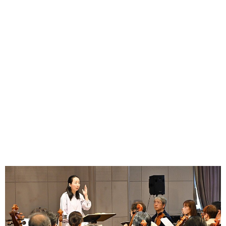
味わう一覧
麺類
ご当地グルメ
酒
スイーツ
癒す一覧
温泉
自然
宿泊
青森県
岩手県
秋田県