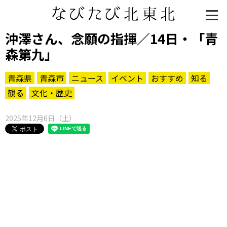
沖澤さん、念願の指揮／14日・「青
森第九」
青森県
青森市
ニュース
イベント
おすすめ
知る
観る
文化・歴史
2025年12月6日（土）
知る一覧
世界遺産
文化・歴史
パワースポット
ミステリー
観る一覧
桜
花
紅葉
楽しむ一覧
まつり・イベント
聖地
おみやげ・特産
道の駅・産直
鉄道
アウトドア・レジャー