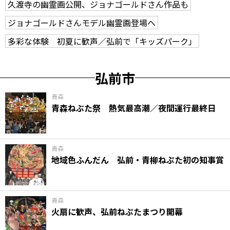
久渡寺の幽霊画公開、ジョナゴールドさん作品も
ジョナゴールドさんモデル幽霊画登場へ
多彩な体験 初夏に歓声／弘前で「キッズパーク」
弘前市
青森
青森ねぶた祭 熱気最高潮／夜間運行最終日
青森
地域色ふんだん 弘前・青柳ねぷた初の知事賞
青森
火扇に歓声、弘前ねぷたまつり開幕