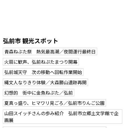
弘前市 観光スポット
青森ねぶた祭 熱気最高潮／夜間運行最終日
火扇に歓声、弘前ねぷたまつり開幕
弘前城天守 次の移動へ回転作業開始
縄文人なりきり体験／大森勝山遺跡再開
幻想的 街中に金魚ねぷた／弘前
夏真っ盛り、ヒマワリ見ごろ／弘前市りんご公園
山田スイッチさんの歩み紹介 弘前市立郷土文学館で企
画展