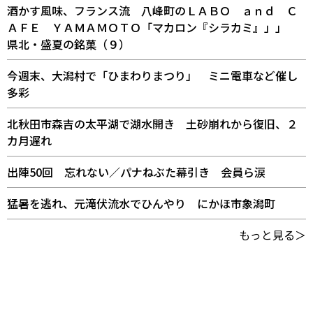
酒かす風味、フランス流 八峰町のＬＡＢＯ ａｎｄ Ｃ
ＡＦＥ ＹＡＭＡＭＯＴＯ「マカロン『シラカミ』」」
県北・盛夏の銘菓（９）
今週末、大潟村で「ひまわりまつり」 ミニ電車など催し
多彩
北秋田市森吉の太平湖で湖水開き 土砂崩れから復旧、２
カ月遅れ
出陣50回 忘れない／パナねぶた幕引き 会員ら涙
猛暑を逃れ、元滝伏流水でひんやり にかほ市象潟町
もっと見る＞