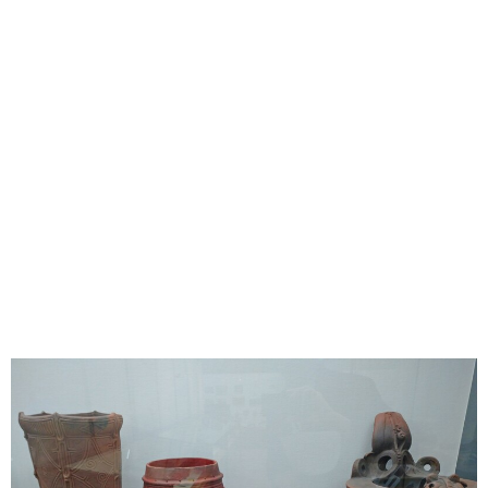
味わう一覧
麺類
ご当地グルメ
酒
スイーツ
癒す一覧
温泉
自然
宿泊
青森県
岩手県
秋田県