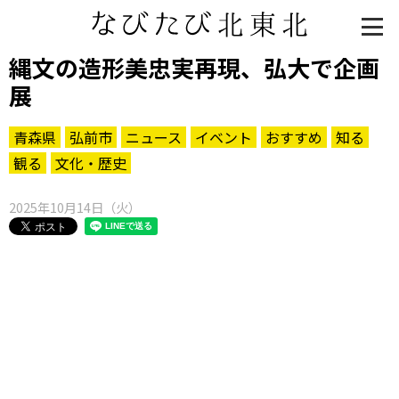
縄文の造形美忠実再現、弘大で企画
展
青森県
弘前市
ニュース
イベント
おすすめ
知る
観る
文化・歴史
2025年10月14日（火）
知る一覧
世界遺産
文化・歴史
パワースポット
ミステリー
観る一覧
桜
花
紅葉
楽しむ一覧
まつり・イベント
聖地
おみやげ・特産
道の駅・産直
鉄道
アウトドア・レジャー