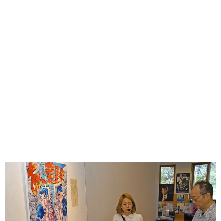
味わう一覧
麺類
ご当地グルメ
酒
スイーツ
癒す一覧
温泉
自然
宿泊
青森県
岩手県
秋田県