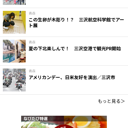
青森
この生卵が木彫り！？ 三沢航空科学館でアー
ト展
青森
夏の下北楽しんで！ 三沢空港で観光PR開始
青森
アメリカンデー、日米友好を演出／三沢市
もっと見る＞