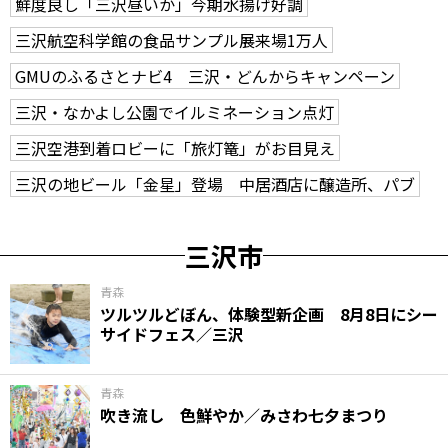
鮮度良し「三沢昼いか」今期水揚げ好調
三沢航空科学館の食品サンプル展来場1万人
GMUのふるさとナビ4 三沢・どんからキャンペーン
三沢・なかよし公園でイルミネーション点灯
三沢空港到着ロビーに「旅灯篭」がお目見え
三沢の地ビール「金星」登場 中居酒店に醸造所、パブ
三沢市
青森
ツルツルどぼん、体験型新企画 8月8日にシー
サイドフェス／三沢
青森
吹き流し 色鮮やか／みさわ七夕まつり