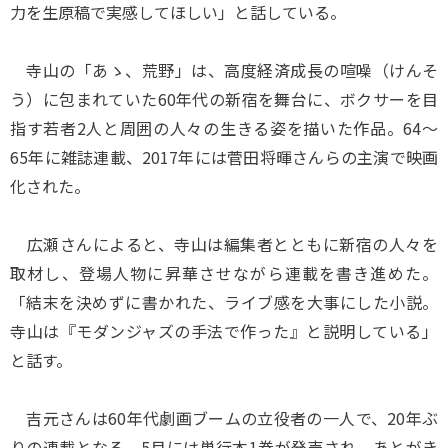
力を生原稿で実感してほしい」と話している。
寺山の「あゝ、荒野」は、高度経済成長の喧噪（けんそ
う）に包まれていた60年代の新宿を舞台に、ボクサーを目
指す若者2人と周囲の人々の生きる姿を描いた作品。64～
65年に雑誌連載、2017年には菅田将暉さんらの主演で映画
化された。
広瀬さんによると、寺山は編集者とともに新宿の人々を
取材し、登場人物に昇華させながら連載を書き進めた。
「結末を決めずに書かれた、ライブ感を大事にした小説。
寺山は『モダンジャズの手法で作った』と説明している」
と話す。
吉元さんは60年代劇画ブームの立役者の一人で、20年ぶ
りの連載となる。5月には単行本1巻が発売され、あとがき