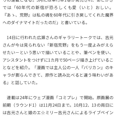
では「60年代の新宿が恐ろしくも愛（いと）おしい。
『あゝ、荒野』は私の魂を60年代に引き戻してくれた魔界
へのダイナマイトだったのだ」と書いている。
14日に行われた広瀬さんのギャラリートークでは、吉元
さんが今は見られない「新宿荒野」をもう一度よみがえら
せたい－という思いで描いていることや、筆ペンを使い、
アシスタントをつけずに1カ月で50ページ描き上げているこ
となどを紹介。「漫画では主人公の一人『バリカン』のキ
ャラが膨らんできて、原作と読み比べると違う味わいがあ
る」と話していた。
連載は24年にウェブ漫画「コミプレ」で開始。原画展の
前期（ラウンド1）は11月24日まで。10月12、13の両日に
は吉元さんと娘のエ☆ミリー吉元さんによるライブペイン