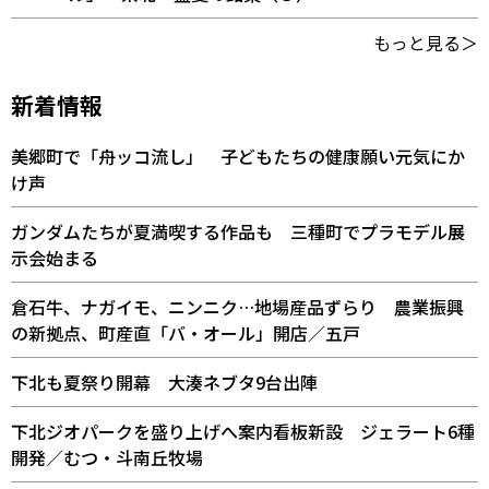
もっと見る＞
新着情報
美郷町で「舟ッコ流し」 子どもたちの健康願い元気にか
け声
ガンダムたちが夏満喫する作品も 三種町でプラモデル展
示会始まる
倉石牛、ナガイモ、ニンニク…地場産品ずらり 農業振興
の新拠点、町産直「バ・オール」開店／五戸
下北も夏祭り開幕 大湊ネブタ9台出陣
下北ジオパークを盛り上げへ案内看板新設 ジェラート6種
開発／むつ・斗南丘牧場