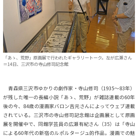
「あゝ、荒野」原画展で行われたギャラリートーク。左が広瀬さん
＝14日、三沢市の寺山修司記念館
青森県三沢市ゆかりの劇作家・寺山修司（1935～83年）
が残した唯一の長編小説「あゝ、荒野」が雑誌連載の60年
後の今、84歳の漫画家バロン吉元さんによってウェブ連載
されている。三沢市の寺山修司記念館は企画展として原画
展を開催中で、同館学芸員の広瀬有紀さん（35）は「寺山
による60年代の新宿のルポルタージュ的作品。漫画での魅