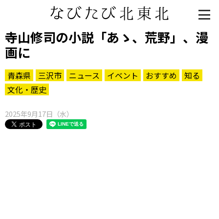
寺山修司の小説「あゝ、荒野」、漫
画に
青森県
三沢市
ニュース
イベント
おすすめ
知る
文化・歴史
2025年9月17日（水）
知る一覧
世界遺産
文化・歴史
パワースポット
ミステリー
観る一覧
桜
花
紅葉
楽しむ一覧
まつり・イベント
聖地
おみやげ・特産
道の駅・産直
鉄道
アウトドア・レジャー