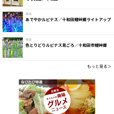
青森
あでやかルピナス／十和田鯉艸郷ライトアップ
青森
色とりどりルピナス見ごろ／十和田市鯉艸郷
もっと見る＞