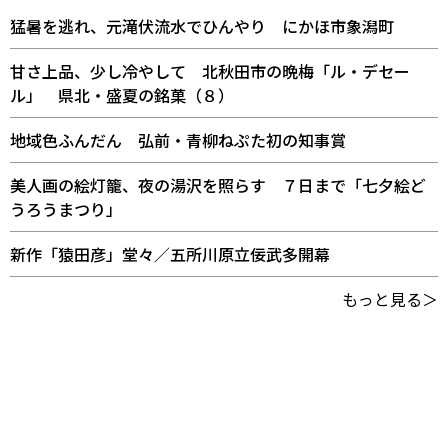
猛暑を逃れ、元滝伏流水でひんやり にかほ市象潟町
甘さ上品、少し冷やして 北秋田市の晩梅「ル・デセー
ル」 県北・盛夏の銘菓（８）
地域色ふんだん 弘前・青柳ねぷた初の知事賞
美人画の絵灯籠、夜の湯沢を照らす ７日まで「七夕絵ど
うろうまつり」
新作「猿田彦」堂々／五所川原立佞武多開幕
もっと見る＞