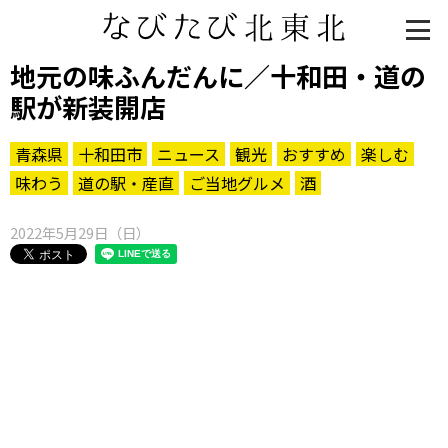
地元の味ふんだんに／十和田・道の
駅が新装開店
青森県
十和田市
ニュース
観光
おすすめ
楽しむ
味わう
道の駅・産直
ご当地グルメ
酒
2022年5月29日（日）
知る一覧
世界遺産
文化・歴史
パワースポット
ミステリー
観る一覧
桜
花
紅葉
楽しむ一覧
まつり・イベント
聖地
おみやげ・特産
道の駅・産直
鉄道
アウトドア・レジャー