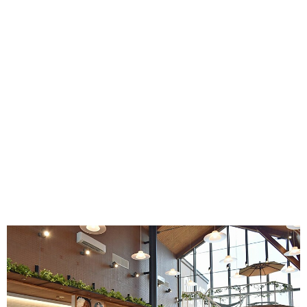
味わう一覧
麺類
ご当地グルメ
酒
スイーツ
癒す一覧
温泉
自然
宿泊
青森県
岩手県
秋田県