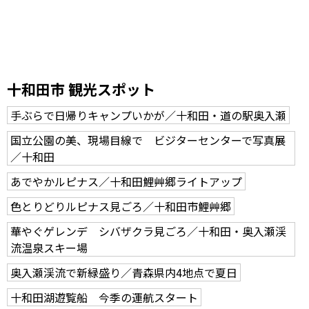
十和田市 観光スポット
手ぶらで日帰りキャンプいかが／十和田・道の駅奥入瀬
国立公園の美、現場目線で ビジターセンターで写真展
／十和田
あでやかルピナス／十和田鯉艸郷ライトアップ
色とりどりルピナス見ごろ／十和田市鯉艸郷
華やぐゲレンデ シバザクラ見ごろ／十和田・奥入瀬渓
流温泉スキー場
奥入瀬渓流で新緑盛り／青森県内4地点で夏日
十和田湖遊覧船 今季の運航スタート