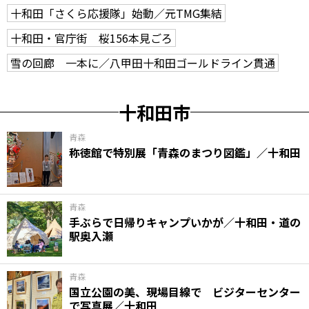
十和田「さくら応援隊」始動／元TMG集結
十和田・官庁街 桜156本見ごろ
雪の回廊 一本に／八甲田十和田ゴールドライン貫通
十和田市
青森
称徳館で特別展「青森のまつり図鑑」／十和田
青森
手ぶらで日帰りキャンプいかが／十和田・道の
駅奥入瀬
青森
国立公園の美、現場目線で ビジターセンター
で写真展／十和田