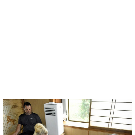
味わう一覧
麺類
ご当地グルメ
酒
スイーツ
癒す一覧
温泉
自然
宿泊
青森県
岩手県
秋田県