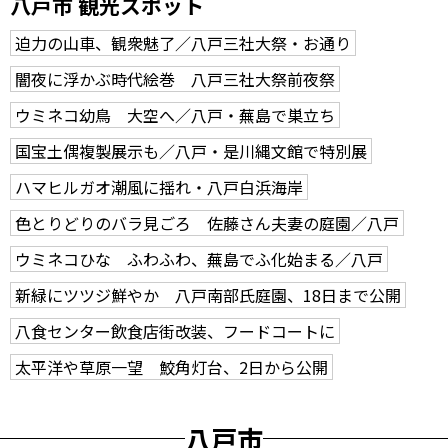
八戸市 観光スポット
迫力の山車、観衆魅了／八戸三社大祭・お通り
闇夜に浮かぶ時代絵巻 八戸三社大祭前夜祭
ウミネコ幼鳥 大空へ／八戸・蕪島で巣立ち
国宝土偶複製展示も／八戸・是川縄文館で特別展
ハマヒルガオ潮風に揺れ・八戸白浜海岸
色とりどりのバラ見ごろ 佐藤さん夫妻の庭園／八戸
ウミネコひな ふわふわ、蕪島でふ化始まる／八戸
新緑にツツジ鮮やか 八戸南部氏庭園、18日まで公開
八食センター飲食店街改装、フードコートに
太平洋や草原一望 鮫角灯台、2日から公開
八戸市