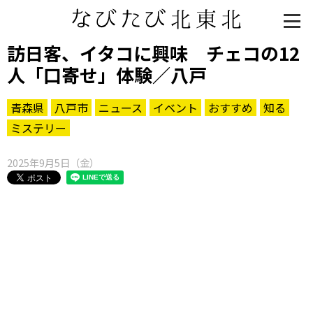
訪日客、イタコに興味 チェコの12
人「口寄せ」体験／八戸
青森県
八戸市
ニュース
イベント
おすすめ
知る
ミステリー
2025年9月5日（金）
知る一覧
世界遺産
文化・歴史
パワースポット
ミステリー
観る一覧
桜
花
紅葉
楽しむ一覧
まつり・イベント
聖地
おみやげ・特産
道の駅・産直
鉄道
アウトドア・レジャー