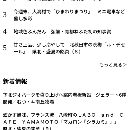
今週末、大潟村で「ひまわりまつり」 ミニ電車など
催し多彩
地域色ふんだん 弘前・青柳ねぷた初の知事賞
甘さ上品、少し冷やして 北秋田市の晩梅「ル・デセ
ール」 県北・盛夏の銘菓（８）
もっと見る＞
新着情報
下北ジオパークを盛り上げへ案内看板新設 ジェラート6種
開発／むつ・斗南丘牧場
酒かす風味、フランス流 八峰町のＬＡＢＯ ａｎｄ Ｃ
ＡＦＥ ＹＡＭＡＭＯＴＯ「マカロン『シラカミ』」」
県北・盛夏の銘菓（９）