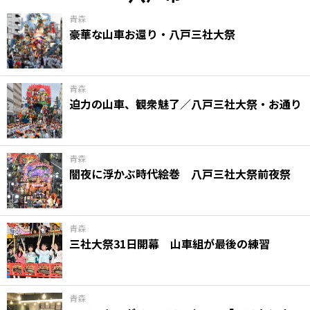
青森
豪華な山車お還り・八戸三社大祭
青森
迫力の山車、観衆魅了／八戸三社大祭・お通り
青森
闇夜に浮かぶ時代絵巻 八戸三社大祭前夜祭
青森
三社大祭31日開幕 山車組が最後の練習
青森