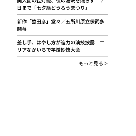
美人画の絵灯籠、夜の湯沢を照らす ７
日まで「七夕絵どうろうまつり」
新作「猿田彦」堂々／五所川原立佞武多
開幕
差し手、はやし方が迫力の演技披露 エ
リアなかいちで竿燈妙技大会
もっと見る＞