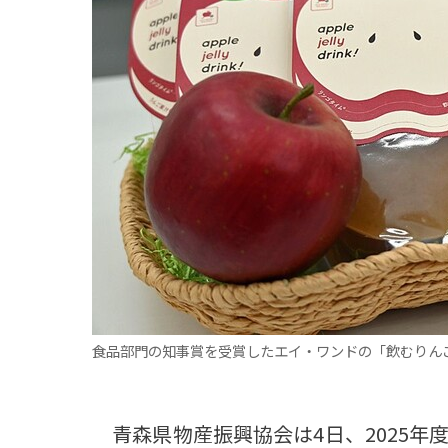
観る一覧
桜
花
紅葉
楽しむ一覧
まつり・イベント
聖地
おみやげ・特産
道の駅・産直
鉄道
アウトドア・レジャー
味わう一覧
麺類
ご当地グルメ
酒
スイーツ
癒す一覧
温泉
自然
宿泊
青森県
岩手県
秋田県
食品部門の知事賞を受賞したエイ・ワンドの「飲むりん
青森県物産振興協会は4日、2025年