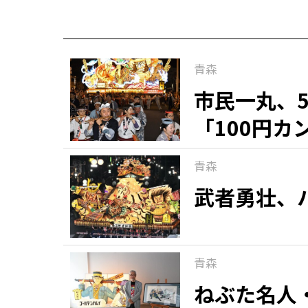
青森
市民一丸、
「100円
青森
武者勇壮、
青森
ねぶた名人