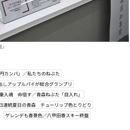
塗」
0円カンパ」／私たちのねぶた
出しアップルパイが総合グランプリ
筆入魂 命宿す／青森ねぶた「目入れ」
2日連続夏日の青森 チューリップ色とりどり
ゲレンデも春景色／八甲田春スキー終盤