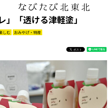
レ」「透ける津軽塗」
楽しむ
おみやげ・特産