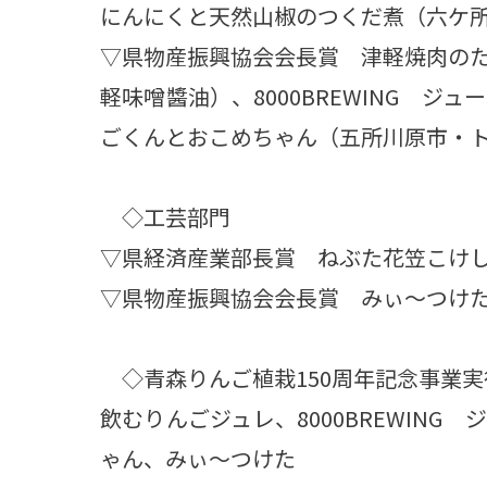
にんにくと天然山椒のつくだ煮（六ケ
▽県物産振興協会会長賞 津軽焼肉の
軽味噌醬油）、8000BREWING ジ
ごくんとおこめちゃん（五所川原市・
◇工芸部門
▽県経済産業部長賞 ねぶた花笠こけ
▽県物産振興協会会長賞 みぃ～つけ
◇青森りんご植栽150周年記念事業実
飲むりんごジュレ、8000BREWING
ゃん、みぃ～つけた