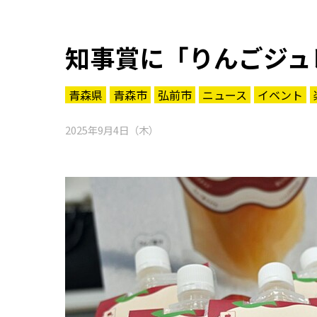
知事賞に「りんごジュ
青森県
青森市
弘前市
ニュース
イベント
2025年9月4日（木）
知る一覧
世界遺産
文化・歴史
パワースポット
ミステリー