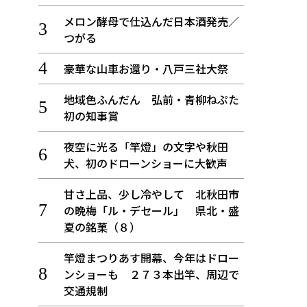
メロン酵母で仕込んだ日本酒発売／
つがる
豪華な山車お還り・八戸三社大祭
地域色ふんだん 弘前・青柳ねぷた
初の知事賞
夜空に光る「竿燈」の文字や秋田
犬、初のドローンショーに大歓声
甘さ上品、少し冷やして 北秋田市
の晩梅「ル・デセール」 県北・盛
夏の銘菓（８）
竿燈まつりあす開幕、今年はドロー
ンショーも ２７３本出竿、周辺で
交通規制