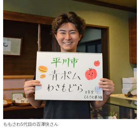
ももさわ5代目の百澤快さん