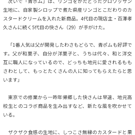
次いで「青ポム」は、リンゴをかたどったクロワッサン
生地に、自家製シロップで煮た県産リンゴとこだわりのカ
スタードクリームを入れた新商品。4代目の現店主・百澤孝
久さんに続く5代目の快さん（29）が手がけた。
「1番人気は父が開発したわさもどらで、青ポムも好評で
す。父が和菓子、自分が洋菓子と、うちは代々、和と洋交
互に職人になっているので、どっちも地元に愛されるもも
さわとして、もっとたくさんの人に知ってもらえたらと思
います」
東京での修業から一昨年帰郷した快さんは早速、地元高
校生とのコラボ商品を生み出すなど、新たな風を吹かせて
いる。
ザクザク食感の生地に、しつこさ無縁のカスタードと果