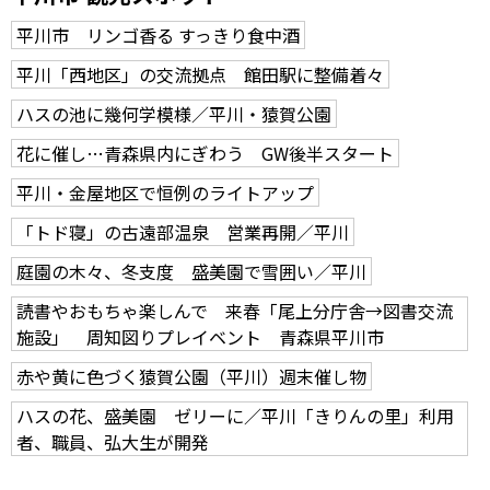
平川市 リンゴ香る すっきり食中酒
平川「西地区」の交流拠点 館田駅に整備着々
ハスの池に幾何学模様／平川・猿賀公園
花に催し…青森県内にぎわう GW後半スタート
平川・金屋地区で恒例のライトアップ
「トド寝」の古遠部温泉 営業再開／平川
庭園の木々、冬支度 盛美園で雪囲い／平川
読書やおもちゃ楽しんで 来春「尾上分庁舎→図書交流
施設」 周知図りプレイベント 青森県平川市
赤や黄に色づく猿賀公園（平川）週末催し物
ハスの花、盛美園 ゼリーに／平川「きりんの里」利用
者、職員、弘大生が開発