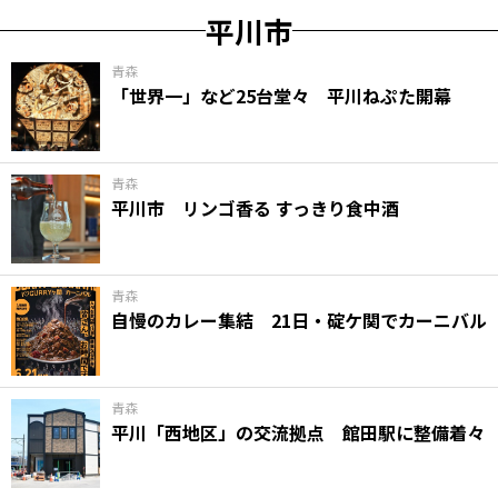
平川市
青森
「世界一」など25台堂々 平川ねぷた開幕
青森
平川市 リンゴ香る すっきり食中酒
青森
自慢のカレー集結 21日・碇ケ関でカーニバル
青森
平川「西地区」の交流拠点 館田駅に整備着々