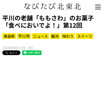
平川の老舗「ももさわ」のお菓子
「食べにおいでよ！」第12回
青森県
平川市
ニュース
観光
味わう
スイーツ
2025年8月21日（木）
知る一覧
世界遺産
文化・歴史
パワースポット
ミステリー
観る一覧
桜
花
紅葉
楽しむ一覧
まつり・イベント
聖地
おみやげ・特産
道の駅・産直
鉄道
アウトドア・レジャー