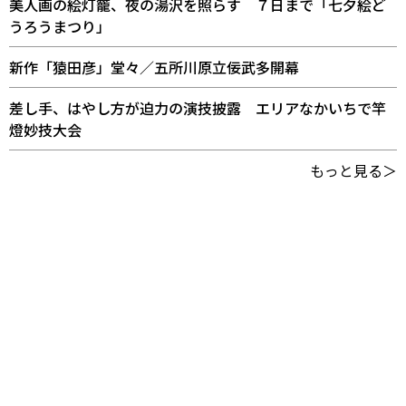
美人画の絵灯籠、夜の湯沢を照らす ７日まで「七夕絵ど
うろうまつり」
新作「猿田彦」堂々／五所川原立佞武多開幕
差し手、はやし方が迫力の演技披露 エリアなかいちで竿
燈妙技大会
もっと見る＞