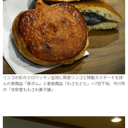
リンゴの形のクロワッサン生地に県産リンゴと特製カスタードを挟
んだ新商品「青ポム」と看板商品「わさもどら」＝7月下旬、平川市
の「甘泉堂ももさわ菓子舗」