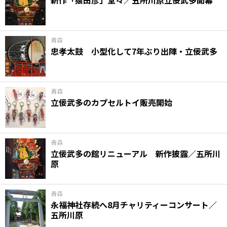
青森
忠孝太鼓 小型化して7年ぶり出陣・立佞武多
青森
立佞武多のカプセルトイ販売開始
青森
立佞武多の館リニューアル 新作披露／五所川
原
青森
永福神社存続へ8月チャリティーコンサート／
五所川原