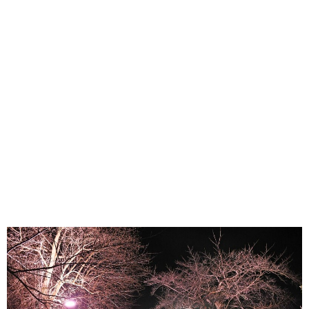
味わう一覧
麺類
ご当地グルメ
酒
スイーツ
癒す一覧
温泉
自然
宿泊
青森県
岩手県
秋田県