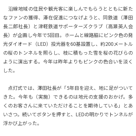
沿線地域の住民や観光客に楽しんでもらうとともに新た
なファンの獲得、滞在促進につなげようと、同鉄道（澤田
長二郎社長）と津軽鉄道サポーターズクラブ（高瀬英人会
長）が企画し今年で5回目。ホームと線路脇にピンク色の発
光ダイオード（LED）投光器を60基設置し、約200メートル
の桜のトンネルを照らし、枝に積もった雪を桜の花びらの
ように演出する。今年は昨年よりもピンクの色合いを淡く
した。
点灯式では、澤田社長が「5年目を迎え、地に足がついて
きた。今年も（実施）できるのは地元の支援のおかげ。多
くのお客さんに来ていただけることを期待している」とあ
いさつ。続いてボタンを押すと、LEDの明かりでトンネルが
浮かび上がった。