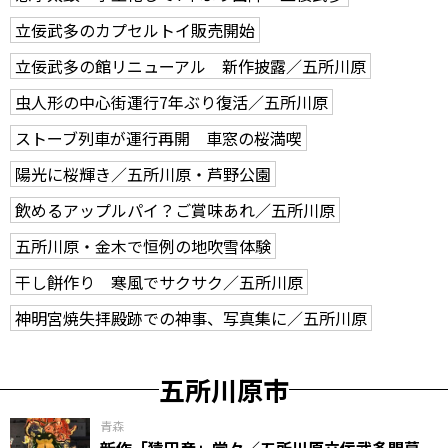
立佞武多のカプセルトイ販売開始
立佞武多の館リニューアル 新作披露／五所川原
虫人形の中心街運行7年ぶり復活／五所川原
ストーブ列車が運行再開 車窓の桜満喫
陽光に桜輝き／五所川原・芦野公園
飲めるアップルパイ？ご賞味あれ／五所川原
五所川原・金木で恒例の地吹雪体験
干し餅作り 寒風でサクサク／五所川原
神明宮焼失拝殿跡での神事、写真集に／五所川原
五所川原市
青森
新作「猿田彦」堂々／五所川原立佞武多開幕