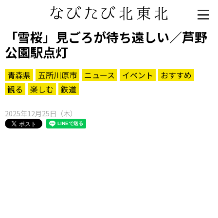
「雪桜」見ごろが待ち遠しい／芦野
公園駅点灯
青森県
五所川原市
ニュース
イベント
おすすめ
観る
楽しむ
鉄道
2025年12月25日（木）
知る一覧
世界遺産
文化・歴史
パワースポット
ミステリー
観る一覧
桜
花
紅葉
楽しむ一覧
まつり・イベント
聖地
おみやげ・特産
道の駅・産直
鉄道
アウトドア・レジャー