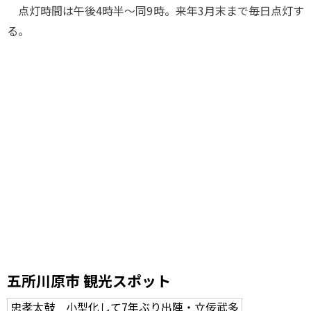
点灯時間は午後4時半～同9時。来年3月末まで毎日点灯す
る。
五所川原市 観光スポット
忠孝太鼓 小型化して7年ぶり出陣・立佞武多