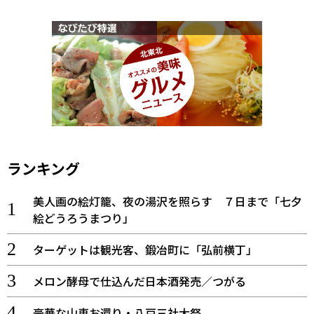
ランキング
美人画の絵灯籠、夜の湯沢を照らす ７日まで「七夕
絵どうろうまつり」
ターゲットは観光客、鍛冶町に「弘前横丁」
メロン酵母で仕込んだ日本酒発売／つがる
豪華な山車お還り・八戸三社大祭