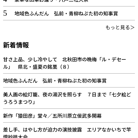
地域色ふんだん 弘前・青柳ねぷた初の知事賞
もっと見る＞
新着情報
甘さ上品、少し冷やして 北秋田市の晩梅「ル・デセー
ル」 県北・盛夏の銘菓（８）
地域色ふんだん 弘前・青柳ねぷた初の知事賞
美人画の絵灯籠、夜の湯沢を照らす ７日まで「七夕絵ど
うろうまつり」
新作「猿田彦」堂々／五所川原立佞武多開幕
差し手、はやし方が迫力の演技披露 エリアなかいちで竿
燈妙技大会