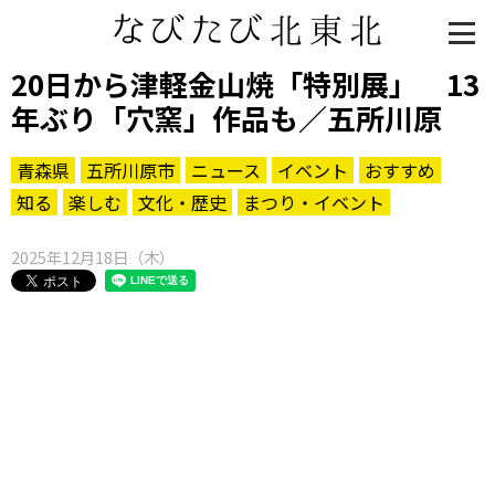
20日から津軽金山焼「特別展」 13
年ぶり「穴窯」作品も／五所川原
青森県
五所川原市
ニュース
イベント
おすすめ
知る
楽しむ
文化・歴史
まつり・イベント
2025年12月18日（木）
知る一覧
世界遺産
文化・歴史
パワースポット
ミステリー
観る一覧
桜
花
紅葉
楽しむ一覧
まつり・イベント
聖地
おみやげ・特産
道の駅・産直
鉄道
アウトドア・レジャー