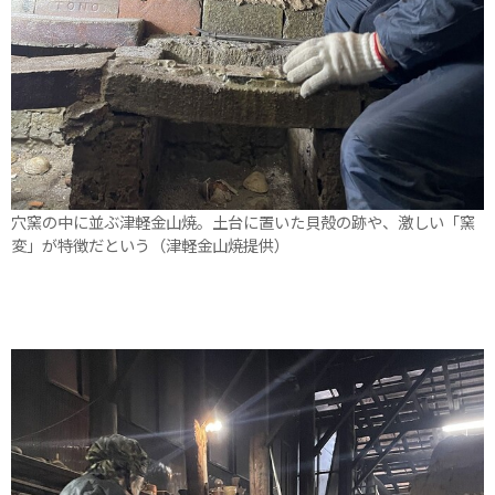
穴窯の中に並ぶ津軽金山焼。土台に置いた貝殻の跡や、激しい「窯
変」が特徴だという（津軽金山焼提供）