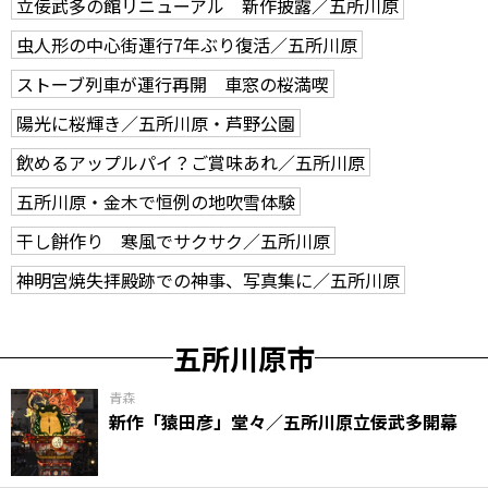
立佞武多の館リニューアル 新作披露／五所川原
虫人形の中心街運行7年ぶり復活／五所川原
ストーブ列車が運行再開 車窓の桜満喫
陽光に桜輝き／五所川原・芦野公園
飲めるアップルパイ？ご賞味あれ／五所川原
五所川原・金木で恒例の地吹雪体験
干し餅作り 寒風でサクサク／五所川原
神明宮焼失拝殿跡での神事、写真集に／五所川原
五所川原市
青森
新作「猿田彦」堂々／五所川原立佞武多開幕