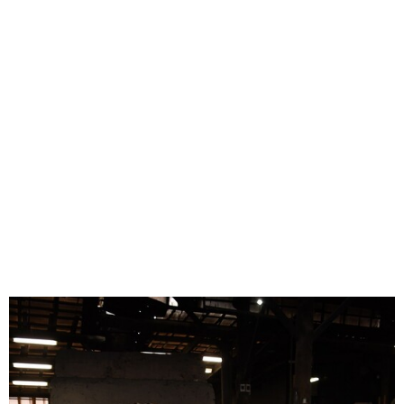
味わう一覧
麺類
ご当地グルメ
酒
スイーツ
癒す一覧
温泉
自然
宿泊
青森県
岩手県
秋田県