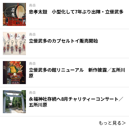
青森
忠孝太鼓 小型化して7年ぶり出陣・立佞武多
青森
立佞武多のカプセルトイ販売開始
青森
立佞武多の館リニューアル 新作披露／五所川
原
青森
永福神社存続へ8月チャリティーコンサート／
五所川原
もっと見る＞