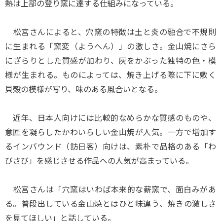
熱は上部の登り窯に達する仕組みになっている。
松宮さんによると、穴窯の特徴は土と炎の融合で不規則
に生まれる「窯変（ようへん）」の激しさ。金山焼にさら
にざらりとした質感が加わり、灰をかぶった独特の色・模
様が生まれる。ものによっては、焼き上げる際に下に敷く
貝殻の模様が写り、味のある風合いとなる。
近年、日本人向けには比較的なめらかな質感のものや、
意匠を凝らしたかわいらしい金山焼が人気。一方で増加す
るインバウンド（訪日客）向けは、素朴で品格のある「わ
びさび」を感じさせる作品への人気が高まっている。
松宮さんは「穴窯はいわば本来的な薪窯で、面白みがあ
る。普段出している金山焼とはひと味違う、焼きの激しさ
を見てほしい」と話している。